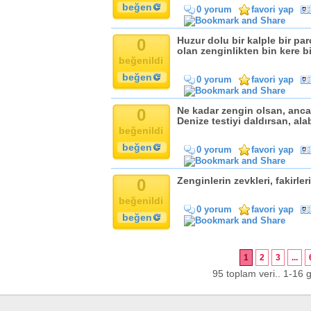
beğen
0 yorum
favori yap
0
Huzur dolu bir kalple bir pa
olan zenginlikten bin kere bi
beğenildi
beğen
0 yorum
favori yap
0
Ne kadar zengin olsan, anca
Denize testiyi daldırsan, alabi
beğenildi
beğen
0 yorum
favori yap
0
Zenginlerin zevkleri, fakirleri
beğenildi
0 yorum
favori yap
beğen
1
2
3
...
95 toplam veri.. 1-16 g