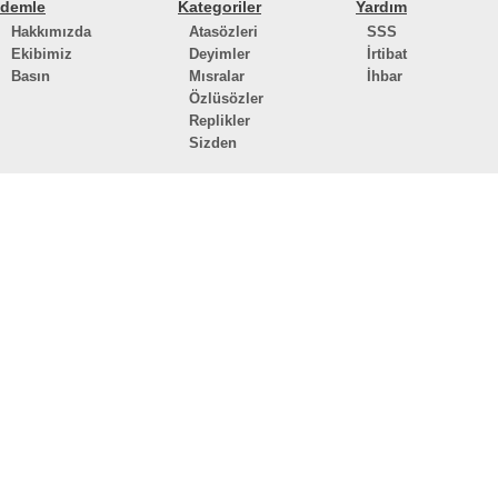
demle
Kategoriler
Yardım
Hakkımızda
Atasözleri
SSS
Ekibimiz
Deyimler
İrtibat
Basın
Mısralar
İhbar
Özlüsözler
Replikler
Sizden