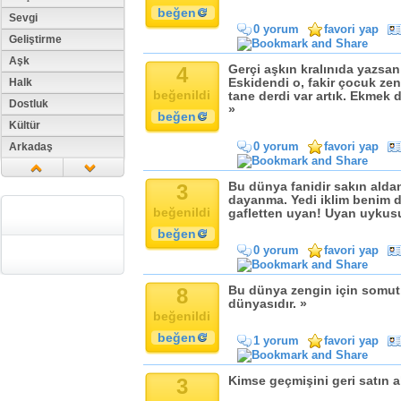
beğen
Sevgi
0 yorum
favori yap
Geliştirme
Aşk
4
Gerçi aşkın kralınıda yazsan
Halk
Eskidendi o, fakir çocuk zeng
beğenildi
tane derdi var artık. Ekmek d
Dostluk
»
beğen
Kültür
0 yorum
favori yap
Arkadaş
Aile
3
Bu dünya fanidir sakın alda
Tarih
dayanma. Yedi iklim benim 
Dil
beğenildi
gafletten uyan! Uyan uykusu
Din
beğen
0 yorum
favori yap
Replik
Zaman
8
Bu dünya zengin için somut, 
Güzellik
dünyasıdır. »
beğenildi
Cinsiyet
beğen
Kadın
1 yorum
favori yap
Doğa
3
Kimse geçmişini geri satın a
Erkek