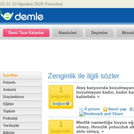
15:21 10 Ağustos 2026 Pazartesi
Demi Taze Kalanlar
Atasözleri
Deyimler
Mısral
Zenginlik ile ilgili sözler
İçerikler
Felsefe
1
Ateş karşısında bozulmayan a
Anlamlı
bozulmayan kadın, kadın ka
beğenildi
kalitelidir. »
Düşündüren
beğen
Eğitim
0 yorum
favori yap
Toplum
Psikoloji
1
Mertlik namertliğe boyun eğe
Yurttaşlık
olmuş. Hırsızlık yolsuzluk a
beğenildi
atılır olmuş. »
Bilişim