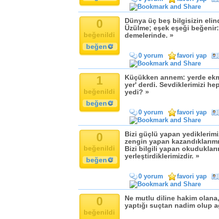
0
Dünya üç beş bilgisizin elin
Üzülme; eşek eşeği beğenir:
beğenildi
demelerinde. »
beğen
0 yorum
favori yap
1
Küçükken annem: yerde ekm
yer' derdi. Sevdiklerimizi h
beğenildi
yedi? »
beğen
0 yorum
favori yap
0
Bizi güçlü yapan yediklerimiz
zengin yapan kazandıklarımız
beğenildi
Bizi bilgili yapan okudukları
yerleştirdiklerimizdir. »
beğen
0 yorum
favori yap
0
Ne mutlu diline hakim olana,
yaptığı suçtan nadim olup a
beğenildi