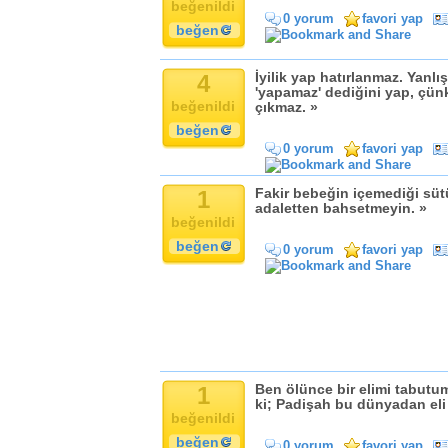
Komik
beğenildi
0 yorum
favori yap
Kandil
beğen
Baba
Anne
4
İyilik yap hatırlanmaz. Yanl
'yapamaz' dediğini yap, çün
Bayram
beğenildi
çıkmaz. »
Doğum Günü
beğen
0 yorum
favori yap
1
Fakir bebeğin içemediği süt
adaletten bahsetmeyin. »
beğenildi
beğen
0 yorum
favori yap
1
Ben ölünce bir elimi tabutum
ki; Padişah bu dünyadan eli 
beğenildi
beğen
0 yorum
favori yap