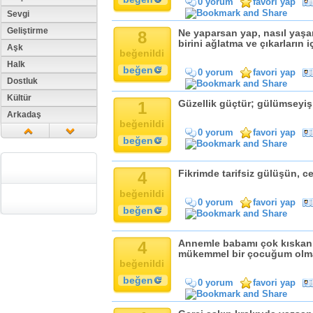
0 yorum
favori yap
Sevgi
Geliştirme
8
Ne yaparsan yap, nasıl yaşa
birini ağlatma ve çıkarların 
Aşk
beğenildi
Halk
beğen
0 yorum
favori yap
Dostluk
Kültür
1
Güzellik güçtür; gülümseyiş 
Arkadaş
beğenildi
Aile
0 yorum
favori yap
beğen
Tarih
Dil
4
Fikrimde tarifsiz gülüşün, c
Din
beğenildi
Replik
0 yorum
favori yap
beğen
Zaman
Güzellik
4
Annemle babamı çok kıskanı
Cinsiyet
mükemmel bir çocuğum olm
beğenildi
Kadın
beğen
Doğa
0 yorum
favori yap
Erkek