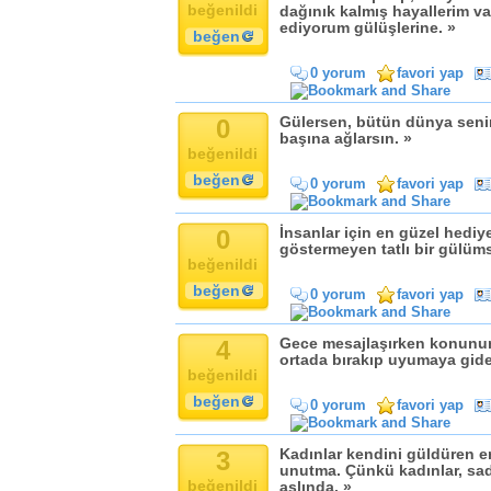
beğenildi
dağınık kalmış hayallerim v
ediyorum gülüşlerine. »
beğen
0 yorum
favori yap
0
Gülersen, bütün dünya seninl
başına ağlarsın. »
beğenildi
beğen
0 yorum
favori yap
0
İnsanlar için en güzel hediye
göstermeyen tatlı bir gülüms
beğenildi
beğen
0 yorum
favori yap
4
Gece mesajlaşırken konunun e
ortada bırakıp uyumaya giden
beğenildi
beğen
0 yorum
favori yap
3
Kadınlar kendini güldüren e
unutma. Çünkü kadınlar, sad
beğenildi
aslında. »