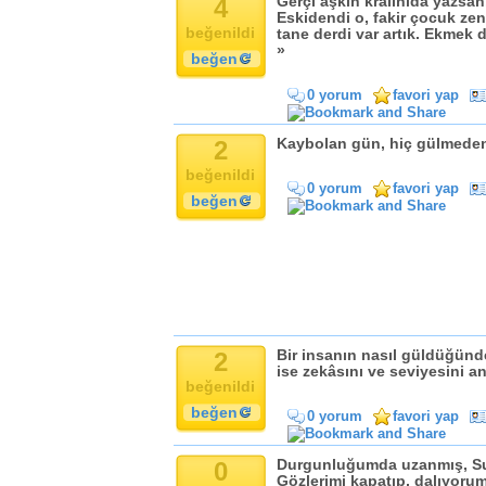
4
Gerçi aşkın kralınıda yazsan
Komik
Eskidendi o, fakir çocuk zeng
Kandil
beğenildi
tane derdi var artık. Ekmek d
»
Baba
beğen
Anne
0 yorum
favori yap
Bayram
Doğum Günü
2
Kaybolan gün, hiç gülmede
beğenildi
0 yorum
favori yap
beğen
2
Bir insanın nasıl güldüğün
ise zekâsını ve seviyesini an
beğenildi
beğen
0 yorum
favori yap
0
Durgunluğumda uzanmış, S
Gözlerimi kapatıp, dalıyoru