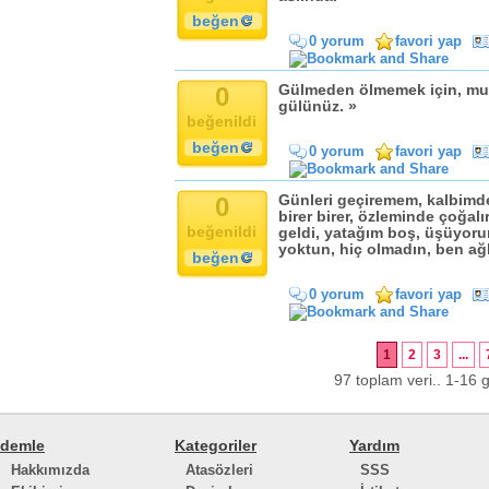
beğen
0 yorum
favori yap
0
Gülmeden ölmemek için, mu
gülünüz. »
beğenildi
beğen
0 yorum
favori yap
0
Günleri geçiremem, kalbimde
birer birer, özleminde çoğal
beğenildi
geldi, yatağım boş, üşüyoru
yoktun, hiç olmadın, ben ağ
beğen
0 yorum
favori yap
1
2
3
...
97 toplam veri.. 1-16 g
demle
Kategoriler
Yardım
Hakkımızda
Atasözleri
SSS