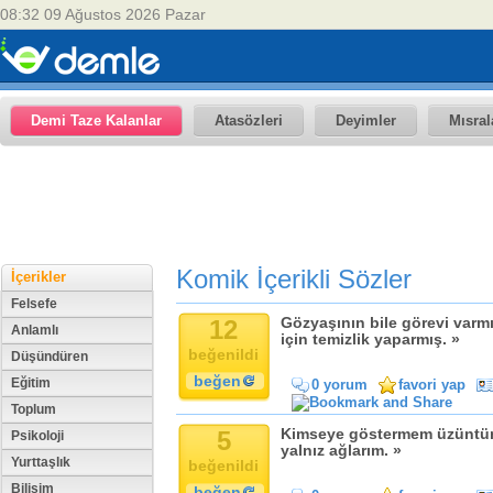
08:32 09 Ağustos 2026 Pazar
Demi Taze Kalanlar
Atasözleri
Deyimler
Mısral
Komik İçerikli Sözler
İçerikler
Felsefe
12
Gözyaşının bile görevi var
Anlamlı
için temizlik yaparmış. »
beğenildi
Düşündüren
beğen
Eğitim
0 yorum
favori yap
Toplum
5
Kimseye göstermem üzüntüm
Psikoloji
yalnız ağlarım. »
Yurttaşlık
beğenildi
Bilişim
beğen