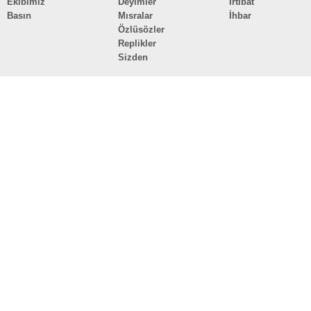
Ekibimiz
Deyimler
İrtibat
Basın
Mısralar
İhbar
Özlüsözler
Replikler
Sizden