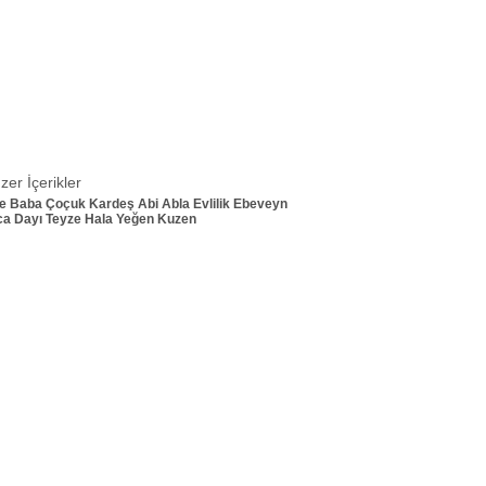
zer İçerikler
e
Baba
Çoçuk
Kardeş
Abi
Abla
Evlilik
Ebeveyn
ca
Dayı
Teyze
Hala
Yeğen
Kuzen