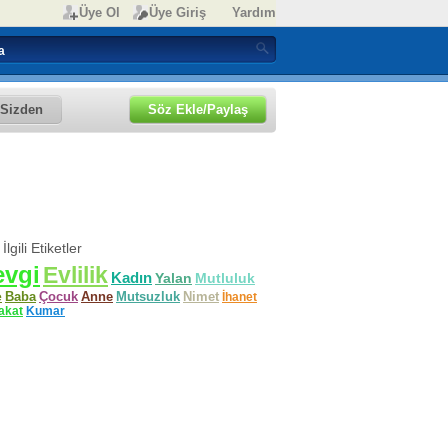
Üye Ol
Üye Giriş
Yardım
Sizden
Söz Ekle/Paylaş
 İlgili Etiketler
evgi
Evlilik
Kadın
Yalan
Mutluluk
e
Baba
Çocuk
Anne
Mutsuzluk
Nimet
İhanet
akat
Kumar