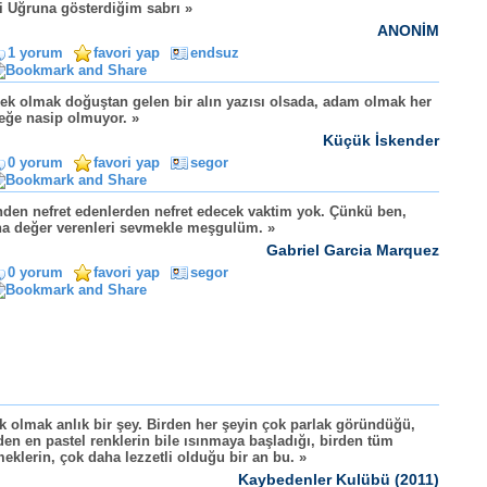
ti Uğruna gösterdiğim sabrı »
ANONİM
1 yorum
favori yap
endsuz
ek olmak doğuştan gelen bir alın yazısı olsada, adam olmak her
eğe nasip olmuyor. »
Küçük İskender
0 yorum
favori yap
segor
den nefret edenlerden nefret edecek vaktim yok. Çünkü ben,
a değer verenleri sevmekle meşgulüm. »
Gabriel Garcia Marquez
0 yorum
favori yap
segor
k olmak anlık bir şey. Birden her şeyin çok parlak göründüğü,
den en pastel renklerin bile ısınmaya başladığı, birden tüm
eklerin, çok daha lezzetli olduğu bir an bu. »
Kaybedenler Kulübü (2011)