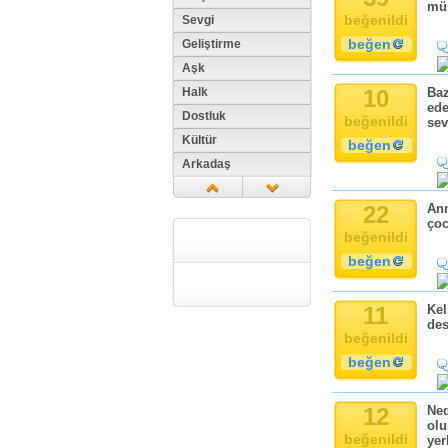
müm
beğenildi
Sevgi
beğen
Geliştirme
Aşk
Halk
10
Baz
ede
Dostluk
beğenildi
sev
Kültür
beğen
Arkadaş
Aile
22
Ann
Tarih
çoc
Dil
beğenildi
Din
beğen
Replik
Zaman
11
Kel
des
Güzellik
beğenildi
Cinsiyet
beğen
Kadın
Doğa
12
Ned
olu
Erkek
beğenildi
yer