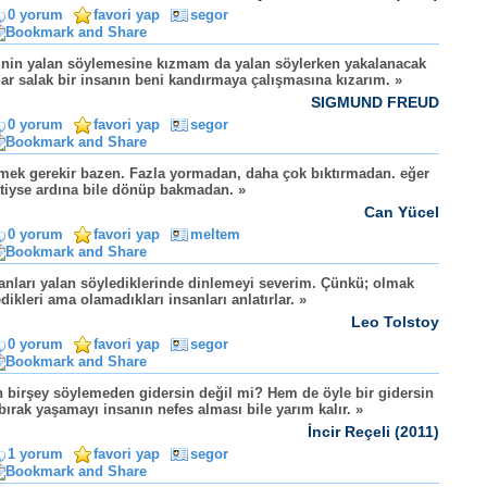
0 yorum
favori yap
segor
inin yalan söylemesine kızmam da yalan söylerken yakalanacak
ar salak bir insanın beni kandırmaya çalışmasına kızarım. »
SIGMUND FREUD
0 yorum
favori yap
segor
mek gerekir bazen. Fazla yormadan, daha çok bıktırmadan. eğer
tiyse ardına bile dönüp bakmadan. »
Can Yücel
0 yorum
favori yap
meltem
anları yalan söylediklerinde dinlemeyi severim. Çünkü; olmak
edikleri ama olamadıkları insanları anlatırlar. »
Leo Tolstoy
0 yorum
favori yap
segor
 birşey söylemeden gidersin değil mi? Hem de öyle bir gidersin
 bırak yaşamayı insanın nefes alması bile yarım kalır. »
İncir Reçeli (2011)
1 yorum
favori yap
segor