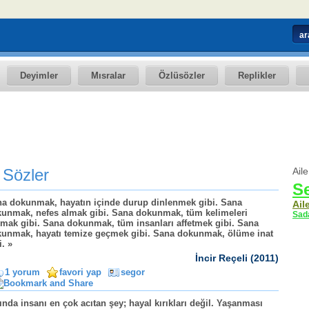
Deyimler
Mısralar
Özlüsözler
Replikler
i Sözler
Aile
S
a dokunmak, hayatın içinde durup dinlenmek gibi. Sana
Ail
unmak, nefes almak gibi. Sana dokunmak, tüm kelimeleri
Sad
mak gibi. Sana dokunmak, tüm insanları affetmek gibi. Sana
unmak, hayatı temize geçmek gibi. Sana dokunmak, ölüme inat
i. »
İncir Reçeli (2011)
1 yorum
favori yap
segor
ında insanı en çok acıtan şey; hayal kırıkları değil. Yaşanması