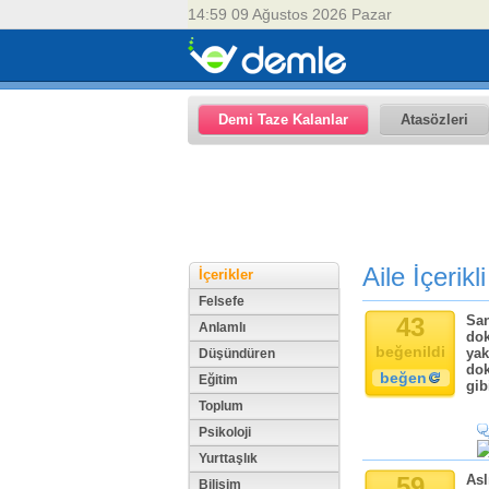
14:59 09 Ağustos 2026 Pazar
Demi Taze Kalanlar
Atasözleri
Aile İçerikl
İçerikler
Felsefe
43
San
Anlamlı
dok
beğenildi
yak
Düşündüren
dok
beğen
Eğitim
gib
Toplum
Psikoloji
Yurttaşlık
59
Asl
Bilişim