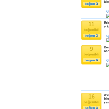
Komik
bit
beğen
Kandil
Baba
Anne
11
Erk
Bayram
erk
beğenildi
Doğum Günü
beğen
9
Ben
ban
beğenildi
beğen
16
Aşı
bir
beğenildi
yem
beğen