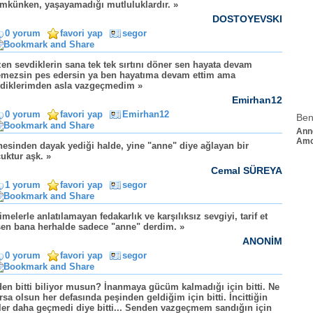
künken, yaşayamadığı mutluluklardır. »
DOSTOYEVSKI
0 yorum
favori yap
segor
en sevdiklerin sana tek tek sırtını döner sen hayata devam
mezsin pes edersin ya ben hayatıma devam ettim ama
diklerimden asla vazgeçmedim »
Emirhan12
0 yorum
favori yap
Emirhan12
Ben
Ann
Am
esinden dayak yediği halde, yine "anne" diye ağlayan bir
uktur aşk. »
Cemal SÜREYA
1 yorum
favori yap
segor
imelerle anlatılamayan fedakarlık ve karşılıksız sevgiyi, tarif et
en bana herhalde sadece "anne" derdim. »
ANONİM
0 yorum
favori yap
segor
en bitti biliyor musun? İnanmaya gücüm kalmadığı için bitti. Ne
rsa olsun her defasında peşinden geldiğim için bitti. İncittiğin
ler daha geçmedi diye bitti... Senden vazgeçmem sandığın için