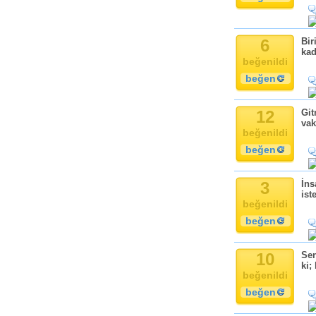
6
Bir
kad
beğenildi
beğen
12
Git
vak
beğenildi
beğen
3
İns
ist
beğenildi
beğen
10
Sen
ki;
beğenildi
beğen