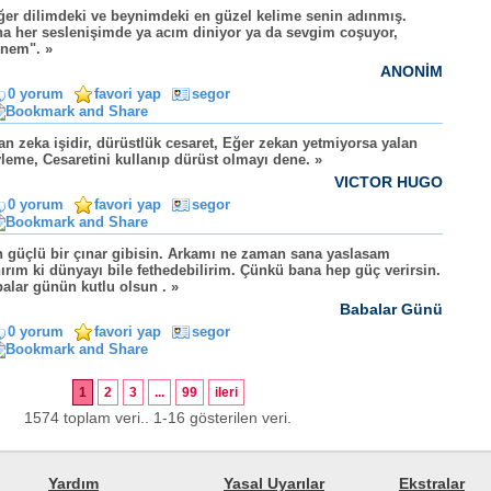
er dilimdeki ve beynimdeki en güzel kelime senin adınmış.
a her seslenişimde ya acım diniyor ya da sevgim coşuyor,
nem". »
ANONİM
0 yorum
favori yap
segor
an zeka işidir, dürüstlük cesaret, Eğer zekan yetmiyorsa yalan
leme, Cesaretini kullanıp dürüst olmayı dene. »
VICTOR HUGO
0 yorum
favori yap
segor
 güçlü bir çınar gibisin. Arkamı ne zaman sana yaslasam
ırım ki dünyayı bile fethedebilirim. Çünkü bana hep güç verirsin.
alar günün kutlu olsun . »
Babalar Günü
0 yorum
favori yap
segor
1
2
3
...
99
ileri
1574 toplam veri.. 1-16 gösterilen veri.
Yardım
Yasal Uyarılar
Ekstralar