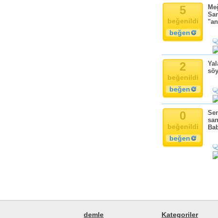
5
Meğ
San
beğenildi
"an
beğen
2
Yal
söy
beğenildi
beğen
0
Sen
san
beğenildi
Bab
beğen
demle
Kategoriler