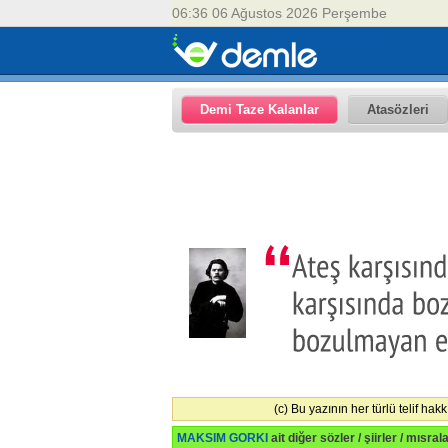
06:36 06 Ağustos 2026 Perşembe
Demi Taze Kalanlar
Atasözleri
(c) Bu yazının her türlü telif ha
MAKSIM GORKI
ait diğer sözler / şiirler / mısral