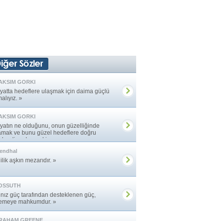
AKSIM GORKI
yatta hedeflere ulaşmak için daima güçlü
alıyız. »
AKSIM GORKI
yatın ne olduğunu, onun güzelliğinde
amak ve bunu güzel hedeflere doğru
nlendirmek gerekir. »
endhal
ilik aşkın mezarıdır. »
OSSUTH
lnız güç tarafından desteklenen güç,
tremeye mahkumdur. »
RAHAM GREENE