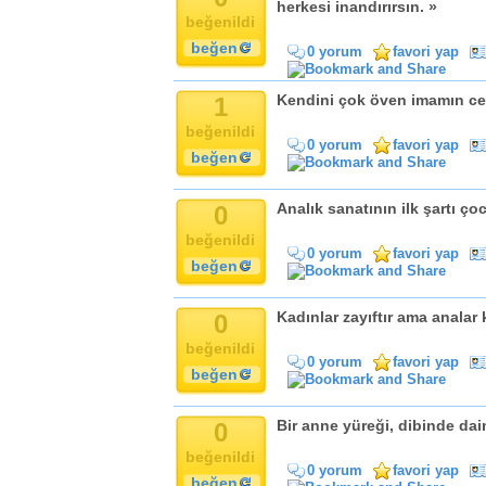
herkesi inandırırsın. »
beğenildi
beğen
0 yorum
favori yap
1
Kendini çok öven imamın cem
beğenildi
0 yorum
favori yap
beğen
0
Analık sanatının ilk şartı ç
beğenildi
0 yorum
favori yap
beğen
0
Kadınlar zayıftır ama analar k
beğenildi
0 yorum
favori yap
beğen
0
Bir anne yüreği, dibinde da
beğenildi
0 yorum
favori yap
beğen