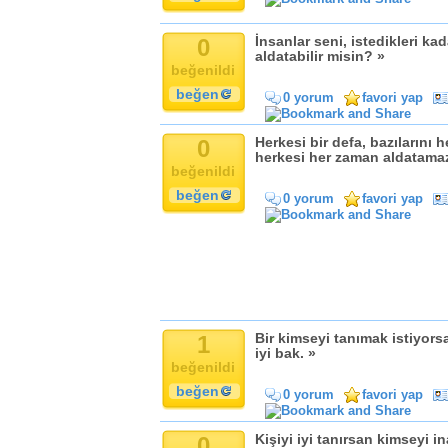
Komik
Kandil
0
İnsanlar seni, istedikleri ka
Baba
aldatabilir misin? »
beğenildi
Anne
beğen
0 yorum
favori yap
Bayram
Doğum Günü
0
Herkesi bir defa, bazılarını 
herkesi her zaman aldatamaz
beğenildi
beğen
0 yorum
favori yap
1
Bir kimseyi tanımak istiyors
iyi bak. »
beğenildi
beğen
0 yorum
favori yap
0
Kişiyi iyi tanırsan kimseyi 