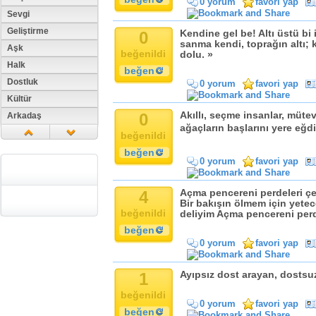
0 yorum
favori yap
Sevgi
Geliştirme
0
Kendine gel be! Altı üstü bi
sanma kendi, toprağın altı;
Aşk
beğenildi
dolu. »
Halk
beğen
Dostluk
0 yorum
favori yap
Kültür
0
Akıllı, seçme insanlar, müte
Arkadaş
ağaçların başlarını yere eğdiğ
Aile
beğenildi
Tarih
beğen
0 yorum
favori yap
Dil
Din
4
Açma pencereni perdeleri ç
Replik
Bir bakışın ölmem için yete
beğenildi
deliyim Açma pencereni perde
Zaman
beğen
Güzellik
0 yorum
favori yap
Cinsiyet
Kadın
1
Ayıpsız dost arayan, dostsuz 
Doğa
beğenildi
Erkek
0 yorum
favori yap
beğen