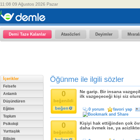
11:08 09 Ağustos 2026 Pazar
Demi Taze Kalanlar
Atasözleri
Deyimler
Mısral
Öğünme ile ilgili sözler
İçerikler
Felsefe
0
Ne garip. Bir insana vazgeçi
Anlamlı
ilk vazgeçeceği kişi siz olur
beğenildi
Düşündüren
beğen
Eğitim
0 yorum
favori yap
Toplum
0
Kişiyi hak ettiğinden çok ö
Psikoloji
daha övmek ise, ya acizlikte
Yurttaşlık
beğenildi
Bilişim
beğen