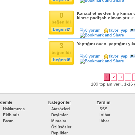
0
Kanaat etmekten hiç kimse ö
kimse padişah olmamıştır. »
beğenildi
beğen
0 yorum
favori yap
3
Yaptığını öven, yaptığını yıka
beğenildi
0 yorum
favori yap
beğen
1
2
3
...
109 toplam veri.. 1-16 g
demle
Kategoriler
Yardım
Hakkımızda
Atasözleri
SSS
Ekibimiz
Deyimler
İrtibat
Basın
Mısralar
İhbar
Özlüsözler
Replikler