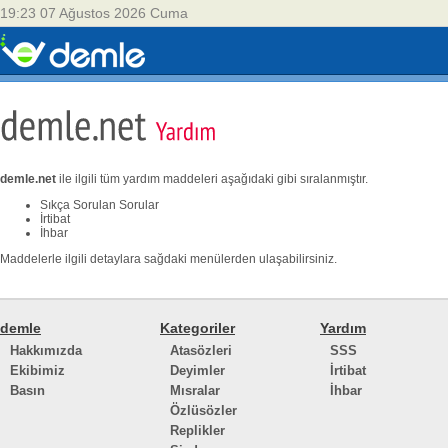
19:23 07 Ağustos 2026 Cuma
demle.net
ile ilgili tüm yardım maddeleri aşağıdaki gibi sıralanmıştır.
Sıkça Sorulan Sorular
İrtibat
İhbar
Maddelerle ilgili detaylara sağdaki menülerden ulaşabilirsiniz.
demle
Kategoriler
Yardım
Hakkımızda
Atasözleri
SSS
Ekibimiz
Deyimler
İrtibat
Basın
Mısralar
İhbar
Özlüsözler
Replikler