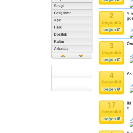
Sevgi
Geliştirme
2
Yıl
gös
Aşk
beğenildi
Halk
beğen
Dostluk
Kültür
3
Önc
Arkadaş
beğenildi
Aile
beğen
Tarih
Dil
4
Akı
Din
beğenildi
Replik
beğen
Zaman
Güzellik
17
İki
Cinsiyet
»
beğenildi
Kadın
beğen
Doğa
Erkek