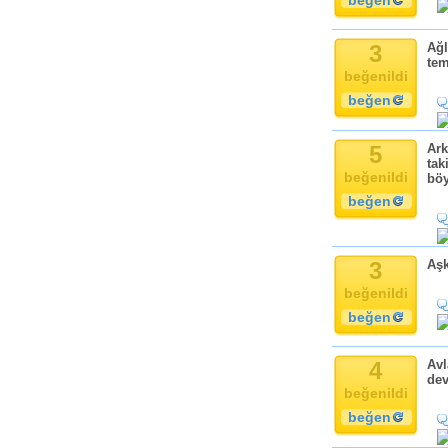
beğen
3
Ağl
tem
beğenildi
beğen
5
Ar
tak
beğenildi
böy
beğen
3
Aşk
beğenildi
beğen
4
Avl
dev
beğenildi
beğen