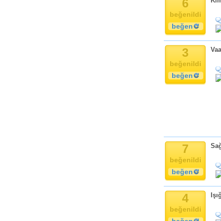
6
Kim
Komik
Kandil
beğenildi
Baba
beğen
Anne
Bayram
3
Vaa
Doğum Günü
beğenildi
beğen
7
Sağ
beğenildi
beğen
4
Işı
beğenildi