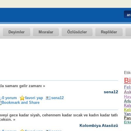
Deyimler
Mısralar
Özlüsözler
Replikler
Eti
Bi
la samanı gelir zamanı »
Fel
sena12
Aş
Hay
0 yorum
favori yap
sena12
Ark
Kal
Kel
Yan
veyi gece kadar siyah, cehennem kadar sıcak ve kadın kadar tatlı
Par
ceksin. »
Erk
Kolombiya Atasözü