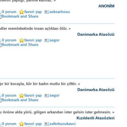
senin yaptığı, yanına kalmaz. »
ANONİM
0 yorum
favori yap
asksarhosu
dler memleketinde insan açlıktan ölür. »
Danimarka Atasözü
0 yorum
favori yap
segor
ır bir kocayla, kör bir kadın mutlu bir çifttir. »
Danimarka Atasözü
0 yorum
favori yap
segor
ğı önüne alda yürü, gölgen arkandan ister gelsin ister gelmesin. »
Kızılderili Atasözleri
0 yorum
favori yap
zaferkucukavci