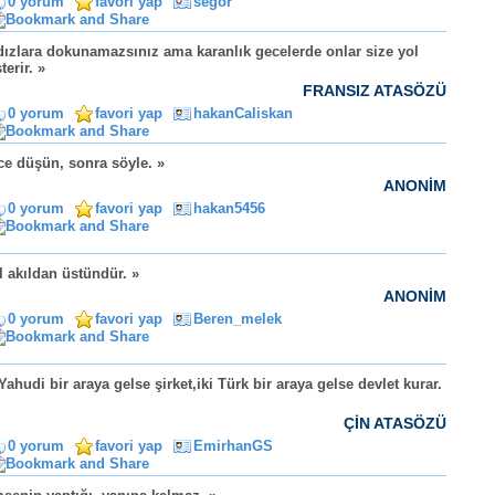
0 yorum
favori yap
segor
dızlara dokunamazsınız ama karanlık gecelerde onlar size yol
terir. »
FRANSIZ ATASÖZÜ
0 yorum
favori yap
hakanCaliskan
e düşün, sonra söyle. »
ANONİM
0 yorum
favori yap
hakan5456
l akıldan üstündür. »
ANONİM
0 yorum
favori yap
Beren_melek
 Yahudi bir araya gelse şirket,iki Türk bir araya gelse devlet kurar.
ÇİN ATASÖZÜ
0 yorum
favori yap
EmirhanGS