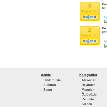
3
Bar
adı
beğenildi
beğen
2
Bir
çar
beğenildi
beğen
demle
Kategoriler
Hakkımızda
Atasözleri
Ekibimiz
Deyimler
Basın
Mısralar
Özlüsözler
Replikler
Sizden