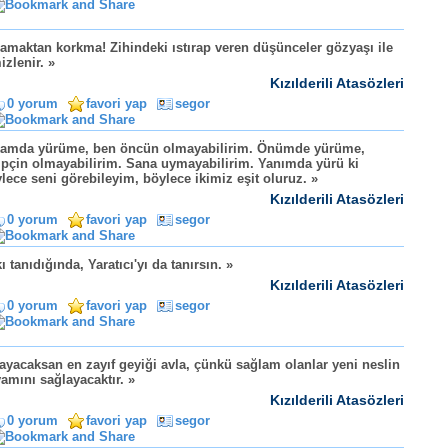
amaktan korkma! Zihindeki ıstırap veren düşünceler gözyaşı ile
izlenir. »
Kızılderili Atasözleri
0 yorum
favori yap
segor
kamda yürüme, ben öncün olmayabilirim. Önümde yürüme,
ipçin olmayabilirim. Sana uymayabilirim. Yanımda yürü ki
lece seni görebileyim, böylece ikimiz eşit oluruz. »
Kızılderili Atasözleri
0 yorum
favori yap
segor
ı tanıdığında, Yaratıcı'yı da tanırsın. »
Kızılderili Atasözleri
0 yorum
favori yap
segor
ayacaksan en zayıf geyiği avla, çünkü sağlam olanlar yeni neslin
amını sağlayacaktır. »
Kızılderili Atasözleri
0 yorum
favori yap
segor