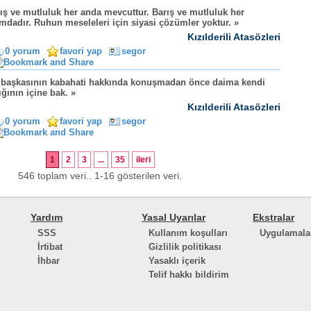
ış ve mutluluk her anda mevcuttur. Barış ve mutluluk her
mdadır. Ruhun meseleleri için siyasi çözümler yoktur. »
Kızılderili Atasözleri
0 yorum
favori yap
segor
 başkasının kabahati hakkında konuşmadan önce daima kendi
ığının içine bak. »
Kızılderili Atasözleri
0 yorum
favori yap
segor
1
2
3
...
35
ileri
546 toplam veri.. 1-16 gösterilen veri.
Yardım
Yasal Uyarılar
Ekstralar
SSS
Kullanım koşulları
Uygulamala
İrtibat
Gizlilik politikası
İhbar
Yasaklı içerik
Telif hakkı bildirim