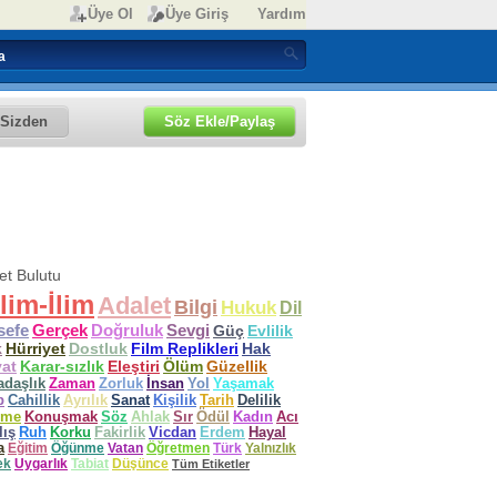
Üye Ol
Üye Giriş
Yardım
Sizden
Söz Ekle/Paylaş
ket Bulutu
lim-İlim
Adalet
Bilgi
Hukuk
Dil
sefe
Gerçek
Doğruluk
Sevgi
Güç
Evlilik
k
Hürriyet
Dostluk
Film Replikleri
Hak
at
Karar-sızlık
Eleştiri
Ölüm
Güzellik
adaşlık
Zaman
Zorluk
İnsan
Yol
Yaşamak
p
Cahillik
Ayrılık
Sanat
Kişilik
Tarih
Delilik
ime
Konuşmak
Söz
Ahlak
Sır
Ödül
Kadın
Acı
lış
Ruh
Korku
Fakirlik
Vicdan
Erdem
Hayal
a
Eğitim
Öğünme
Vatan
Öğretmen
Türk
Yalnızlık
ek
Uygarlık
Tabiat
Düşünce
Tüm Etiketler