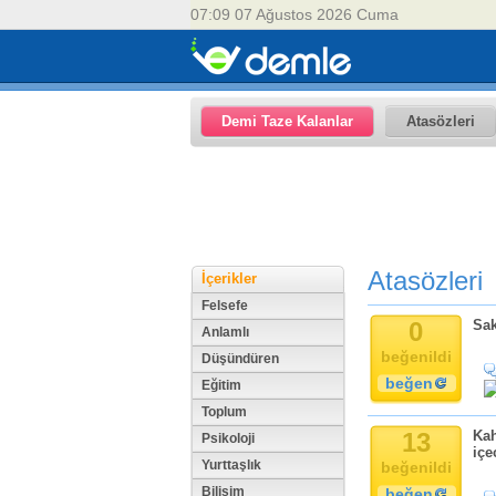
07:09 07 Ağustos 2026 Cuma
Demi Taze Kalanlar
Atasözleri
Atasözleri
İçerikler
Felsefe
0
Sak
Anlamlı
beğenildi
Düşündüren
beğen
Eğitim
Toplum
13
Kah
Psikoloji
içe
Yurttaşlık
beğenildi
Bilişim
beğen