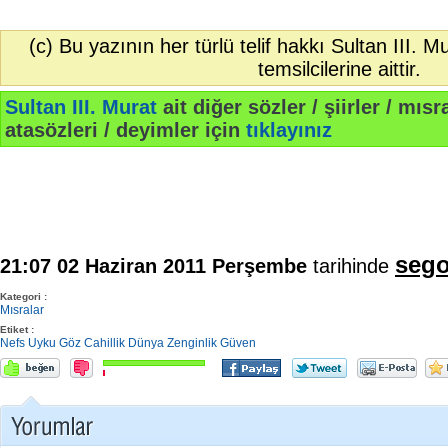
(c) Bu yazının her türlü telif hakkı Sultan III. 
temsilcilerine aittir.
Sultan III. Murat
ait diğer sözler / şiirler / mısra
atasözleri / deyimler için
tıklayınız
sego
21:07 02 Haziran 2011 Perşembe
tarihinde
Kategori :
Mısralar
Etiket :
Nefs
Uyku
Göz
Cahillik
Dünya
Zenginlik
Güven