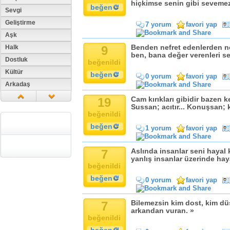
hiçkimse senin gibi sevemez
beğen
Sevgi
Geliştirme
7 yorum
favori yap
Aşk
Halk
9
Benden nefret edenlerden n
ben, bana değer verenleri 
Dostluk
beğenildi
Kültür
beğen
0 yorum
favori yap
Arkadaş
Aile
19
Cam kırıkları gibidir bazen k
Sussan; acıtır... Konuşsan; k
Tarih
beğenildi
Dil
beğen
1 yorum
favori yap
Din
Replik
7
Aslında insanlar seni hayal 
Zaman
yanlış insanlar üzerinde hay
beğenildi
Güzellik
beğen
0 yorum
favori yap
Cinsiyet
Kadın
7
Bilemezsin kim dost, kim dü
Doğa
arkandan vuran. »
beğenildi
Erkek