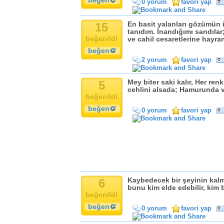
beğen
0 yorum
favori yap
Komik
Kandil
15
En basit yalanları gözümün 
Baba
tanıdım. İnandığımı sandılar
Anne
beğenildi
ve cahil cesaretlerine hayra
Bayram
beğen
2 yorum
favori yap
Doğum Günü
5
Mey biter saki kalır, Her ren
cehlini alsada; Hamurunda var
beğenildi
beğen
0 yorum
favori yap
6
Kaybedecek bir şeyinin kal
bunu kim elde edebilir, kim 
beğenildi
beğen
0 yorum
favori yap