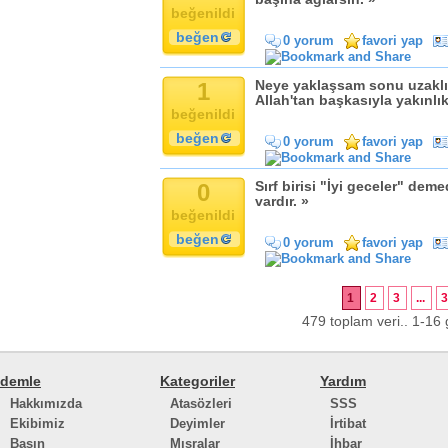
beğenildi
beğen
0 yorum
favori yap
1
Neye yaklaşsam sonu uzaklık 
Allah'tan başkasıyla yakınlık
beğenildi
beğen
0 yorum
favori yap
0
Sırf birisi "İyi geceler" dem
vardır. »
beğenildi
beğen
0 yorum
favori yap
1
2
3
...
479 toplam veri.. 1-16 g
demle
Kategoriler
Yardım
Hakkımızda
Atasözleri
SSS
Ekibimiz
Deyimler
İrtibat
Basın
Mısralar
İhbar