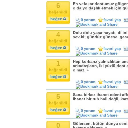
6
En vefakar dostumuz gölgemi
o da yoldaşlık etmek için gü
beğenildi
beğen
0 yorum
favori yap
4
Dolu dolu yaşa hayatı, dilini
sev ki; gündüz güneşe, gece 
beğenildi
beğen
0 yorum
favori yap
1
Hep korkarız yalnızlıktan ama
arkadaşların, iki yüzlü dostl
beğenildi
olmaz. »
beğen
0 yorum
favori yap
5
Sana birkez ihanet edeni aff
ihanet bir ruh hali değil, kar
beğenildi
beğen
0 yorum
favori yap
0
Gülersen, bütün dünya seninl
başına ağlarsın. »