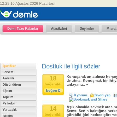
12:23 10 Ağustos 2026 Pazartesi
Demi Taze Kalanlar
Atasözleri
Deyimler
Mısral
Dostluk ile ilgili sözler
İçerikler
Felsefe
18
Konuşarak anlatılmaz herşey
Anlamlı
Unutma; Konuşmak bir ihtiya
beğenildi
anlayana.. »
Düşündüren
beğen
Eğitim
0 yorum
favori yap
Toplum
Psikoloji
14
Aşık olmakla sevmek arasın
Yurttaşlık
Şems: Senin baktığına herk
beğenildi
görebildiğini herkes göremez
Bilişim