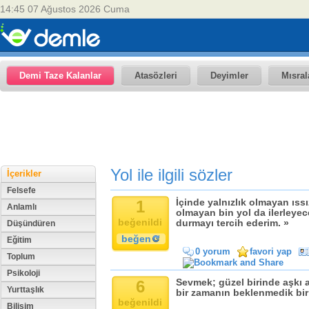
14:45 07 Ağustos 2026 Cuma
Demi Taze Kalanlar
Atasözleri
Deyimler
Mısral
Yol ile ilgili sözler
İçerikler
Felsefe
1
İçinde yalnızlık olmayan ıss
Anlamlı
olmayan bin yol da ilerleyec
beğenildi
durmayı tercih ederim. »
Düşündüren
beğen
Eğitim
0 yorum
favori yap
Toplum
Psikoloji
6
Sevmek; güzel birinde aşkı a
Yurttaşlık
bir zamanın beklenmedik bir 
beğenildi
Bilişim