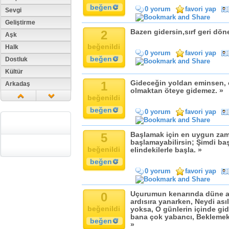
beğen
0 yorum
favori yap
Sevgi
Geliştirme
2
Bazen gidersin,sırf geri dön
Aşk
beğenildi
Halk
0 yorum
favori yap
beğen
Dostluk
Kültür
1
Gideceğin yoldan eminsen, e
Arkadaş
olmaktan öteye gidemez. »
Aile
beğenildi
Tarih
beğen
0 yorum
favori yap
Dil
Din
5
Başlamak için en uygun zam
başlamayabilirsin; Şimdi b
Replik
beğenildi
elindekilerle başla. »
Zaman
beğen
Güzellik
0 yorum
favori yap
Cinsiyet
0
Uçurumun kenarında düne ağ
Kadın
ardısıra yanarken, Neydi ası
Doğa
beğenildi
yoksa, O günlerin içinde gi
bana çok yabancı, Beklemek 
Erkek
beğen
»