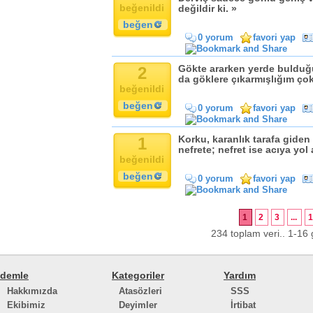
beğenildi
değildir ki. »
beğen
0 yorum
favori yap
2
Gökte ararken yerde bulduğ
da göklere çıkarmışlığım çok
beğenildi
beğen
0 yorum
favori yap
1
Korku, karanlık tarafa giden
nefrete; nefret ise acıya yol 
beğenildi
beğen
0 yorum
favori yap
1
2
3
...
234 toplam veri.. 1-16 g
demle
Kategoriler
Yardım
Hakkımızda
Atasözleri
SSS
Ekibimiz
Deyimler
İrtibat