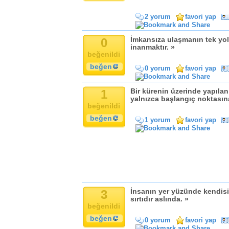
Komik
Kandil
2 yorum
favori yap
Baba
Anne
0
İmkansıza ulaşmanın tek y
inanmaktır. »
Bayram
beğenildi
Doğum Günü
beğen
0 yorum
favori yap
1
Bir kürenin üzerinde yapılan
yalnızca başlangıç noktasın
beğenildi
beğen
1 yorum
favori yap
3
İnsanın yer yüzünde kendis
sırtıdır aslında. »
beğenildi
beğen
0 yorum
favori yap