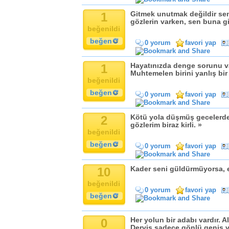
1
Gitmek unutmak değildir sen
gözlerin varken, sen buna g
beğenildi
beğen
0 yorum
favori yap
1
Hayatınızda denge sorunu var
Muhtemelen birini yanlış bi
beğenildi
beğen
0 yorum
favori yap
2
Kötü yola düşmüş gecelerd
gözlerim biraz kirli. »
beğenildi
beğen
0 yorum
favori yap
10
Kader seni güldürmüyorsa, e
beğenildi
0 yorum
favori yap
beğen
0
Her yolun bir adabı vardır. A
Derviş sadece gönlü geniş v