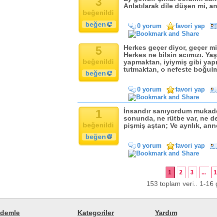
3
Anlatılarak dile düşen mi, a
beğenildi
beğen
0 yorum
favori yap
5
Herkes geçer diyor, geçer mi 
Herkes ne bilsin acımızı. Ya
beğenildi
yapmaktan, iyiymiş gibi yap
tutmaktan, o nefeste boğulm
beğen
0 yorum
favori yap
1
İnsandır sanıyordum mukadd
sonunda, ne rütbe var, ne de 
beğenildi
pişmiş aştan; Ve ayrılık, an
beğen
0 yorum
favori yap
1
2
3
...
153 toplam veri.. 1-16 g
demle
Kategoriler
Yardım