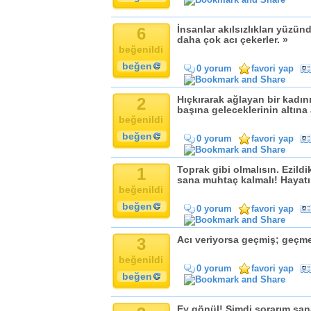
6
İnsanlar akılsızlıkları yüzünd
daha çok acı çekerler. »
beğenildi
beğen
0 yorum
favori yap
2
Hıçkırarak ağlayan bir kadın
başına geleceklerinin altına 
beğenildi
beğen
0 yorum
favori yap
1
Toprak gibi olmalısın. Ezildi
sana muhtaç kalmalı! Hayatı
beğenildi
beğen
0 yorum
favori yap
3
Acı veriyorsa geçmiş; geçme
beğenildi
0 yorum
favori yap
beğen
Ey gönül! Şimdi sorarım sa