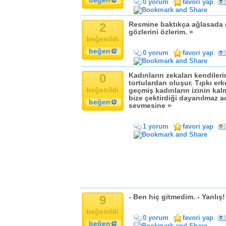
beğen
0 yorum
favori yap
Komik
Kandil
2
Resmine baktıkça ağlasada 
Baba
gözlerini özlerim. »
Anne
beğenildi
Bayram
beğen
0 yorum
favori yap
Doğum Günü
0
Kadınların zekaları kendiler
tortulardan oluşur. Tıpkı er
beğenildi
geçmiş kadınların izinin kal
bize çektirdiği dayanılmaz ac
beğen
sevmesine »
1 yorum
favori yap
9
- Ben hiç gitmedim. - Yanlış!
beğenildi
0 yorum
favori yap
beğen