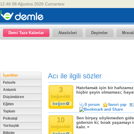
12:46 08 Ağustos 2026 Cumartesi
Demi Taze Kalanlar
Atasözleri
Deyimler
Mısral
Acı ile ilgili sözler
İçerikler
Felsefe
3
Hatırlamak için bir hafızamı
Anlamlı
hiçbir şeyin olmaması; hayatı
beğenildi
Düşündüren
beğen
Eğitim
0 yorum
favori yap
Toplum
10
Sen birşey söylemeden gider
Psikoloji
gidersin ki; bırak yaşamayı 
Yurttaşlık
beğenildi
kalır. »
Bilişim
beğen