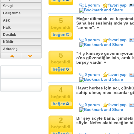
1 yorum
favori yap
Sevgi
Geliştirme
5
Meğer dilimdeki ve beynimde
Aşk
Sana her seslenişimde ya ac
beğenildi
Halk
"annem". »
beğen
Dostluk
0 yorum
favori yap
Kültür
Arkadaş
5
"Hiç kimseye güvenmiyorum"
Aile
o'na güvendiğim için, artı
beğenildi
birşey vardır. »
Tarih
beğen
Dil
0 yorum
favori yap
Din
Replik
4
Hayat herkes için acı, çünk
Zaman
sahip olmuş nice insanlar g
beğenildi
Güzellik
beğen
0 yorum
favori yap
Cinsiyet
Kadın
2
Bir şey söyle bana. İçimdeki
Doğa
söyle. Nefes alabileceğim bi
beğenildi
Erkek