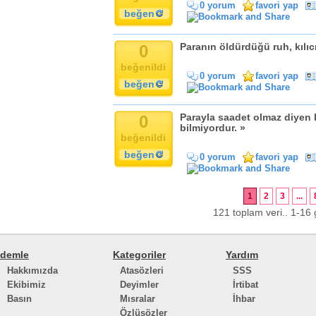
0 yorum
favori yap
beğen
0
Paranın öldürdüğü ruh, kılı
beğenildi
0 yorum
favori yap
beğen
0
Parayla saadet olmaz diyen 
bilmiyordur. »
beğenildi
beğen
0 yorum
favori yap
1
2
3
...
121 toplam veri.. 1-16 g
demle
Kategoriler
Yardım
Hakkımızda
Atasözleri
SSS
Ekibimiz
Deyimler
İrtibat
Basın
Mısralar
İhbar
Özlüsözler