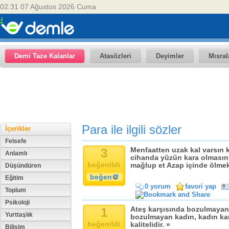
02:31 07 Ağustos 2026 Cuma
Demi Taze Kalanlar
Atasözleri
Deyimler
Mısral
Para ile ilgili sözler
İçerikler
Felsefe
3
Menfaatten uzak kal varsın 
Anlamlı
cihanda yüzün kara olmasın 
beğenildi
mağlup et Azap içinde ölmek
Düşündüren
beğen
Eğitim
0 yorum
favori yap
Toplum
Psikoloji
1
Ateş karşısında bozulmayan a
Yurttaşlık
bozulmayan kadın, kadın ka
beğenildi
kalitelidir. »
Bilişim