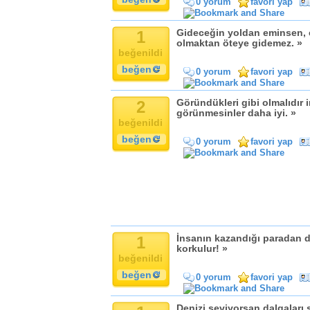
0 yorum
favori yap
Komik
Kandil
1
Gideceğin yoldan eminsen, e
Baba
olmaktan öteye gidemez. »
beğenildi
Anne
beğen
Bayram
0 yorum
favori yap
Doğum Günü
2
Göründükleri gibi olmalıdır i
görünmesinler daha iyi. »
beğenildi
beğen
0 yorum
favori yap
1
İnsanın kazandığı paradan d
korkulur! »
beğenildi
beğen
0 yorum
favori yap
Denizi seviyorsan dalgaları