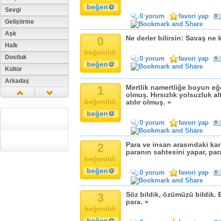
beğen
Sevgi
0 yorum
favori yap
Geliştirme
Aşk
0
Ne derler bilirsin: Savaş ne k
Halk
beğenildi
Dostluk
0 yorum
favori yap
beğen
Kültür
Arkadaş
1
Mertlik namertliğe boyun eğe
Aile
olmuş. Hırsızlık yolsuzluk a
beğenildi
atılır olmuş. »
Tarih
beğen
Dil
0 yorum
favori yap
Din
Replik
2
Para ve insan arasındaki karşı
Zaman
paranın sahtesini yapar, par
beğenildi
Güzellik
beğen
0 yorum
favori yap
Cinsiyet
Kadın
3
Söz bildik, özümüzü bildik. B
Doğa
para. »
beğenildi
Erkek
beğen