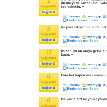
1
düşmeyi de bileceksin! Kork
beğenildi
seyredersin. »
beğen
0 yorum
favori yap
2
Ne para istiyorum ne de pul. 
beğenildi
0 yorum
favori yap
beğen
17
İki Yahudi bir araya gelse şir
kurar. »
beğenildi
beğen
0 yorum
favori yap
0
Para her kapıyı açar ancak ki
beğenildi
0 yorum
favori yap
beğen
0
Bir kadın sizi milyoner yapabi
beğenildi