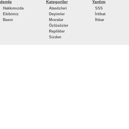
demle
Kategoriler
Yardım
Hakkımızda
Atasözleri
SSS
Ekibimiz
Deyimler
İrtibat
Basın
Mısralar
İhbar
Özlüsözler
Replikler
Sizden