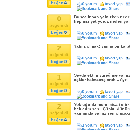
beğen
0 yorum
favori yap
0
Bunca insan yalnızken nede
hepimiz yatıyoruz neden yal
beğenildi
beğen
0 yorum
favori yap
2
Yalnız olmak; yanlış bir kalp
beğenildi
0 yorum
favori yap
beğen
1
Sevda ektim yüreğime yalnızl
aşklar kalmamış artık... Ayrı
beğenildi
beğen
0 yorum
favori yap
2
Yokluğunla mum misali erirke
beklerim seni. Çünkü dünü
beğenildi
yarınımda yalnız sen olacaks
beğen
1 yorum
favori yap