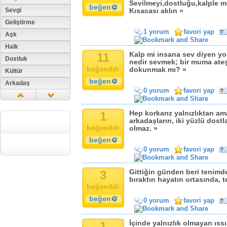
Sevilmeyi,dostluğu,kalple mu
beğen
Sevgi
Kısacası aklın »
Geliştirme
1 yorum
favori yap
Aşk
Halk
11
Kalp mi insana sev diyen yo
Dostluk
nedir sevmek; bir muma ate
beğenildi
dokunmak mı? »
Kültür
beğen
Arkadaş
0 yorum
favori yap
Aile
Tarih
1
Hep korkarız yalnızlıktan ama
Dil
arkadaşların, iki yüzlü dostl
beğenildi
olmaz. »
Din
beğen
Replik
0 yorum
favori yap
Zaman
Güzellik
3
Gittiğin günden beri tenimde 
bıraktın hayatın ortasında, t
Cinsiyet
beğenildi
Kadın
beğen
0 yorum
favori yap
Doğa
Erkek
1
İçinde yalnızlık olmayan ıss