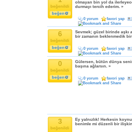
Komik
olmayan bin yol da ilerleyec
beğenildi
durmayı tercih ederim. »
Kandil
beğen
Baba
0 yorum
favori yap
Anne
Bayram
6
Sevmek; güzel birinde aşkı a
bir zamanın beklenmedik bir 
Doğum Günü
beğenildi
beğen
0 yorum
favori yap
0
Gülersen, bütün dünya seninl
başına ağlarsın. »
beğenildi
beğen
0 yorum
favori yap
3
Ey yalnızlık! Herkesin koynun
benimle mi düzenli bir ilişki
beğenildi