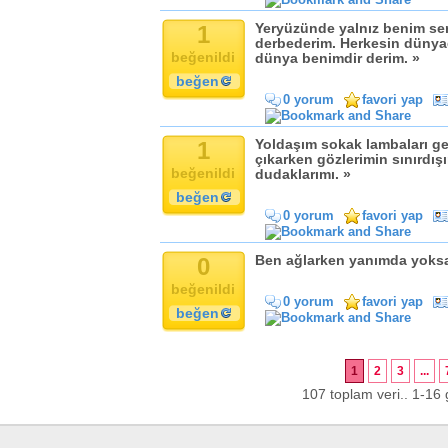
1
Yeryüzünde yalnız benim ser
derbederim. Herkesin dünyad
beğenildi
dünya benimdir derim. »
beğen
0 yorum
favori yap
1
Yoldaşım sokak lambaları ge
çıkarken gözlerimin sınırdış
beğenildi
dudaklarımı. »
beğen
0 yorum
favori yap
0
Ben ağlarken yanımda yoksa
beğenildi
0 yorum
favori yap
beğen
1
2
3
...
107 toplam veri.. 1-16 g