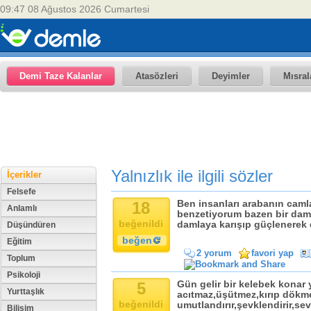
09:47 08 Ağustos 2026 Cumartesi
Demi Taze Kalanlar
Atasözleri
Deyimler
Mısral
Yalnızlık ile ilgili sözler
İçerikler
Felsefe
18
Ben insanları arabanın caml
Anlamlı
benzetiyorum bazen bir dam
beğenildi
damlaya karışıp güçlenerek da
Düşündüren
beğen
Eğitim
2 yorum
favori yap
Toplum
Psikoloji
5
Gün gelir bir kelebek konar y
Yurttaşlık
acıtmaz,üşütmez,kırıp dökm
beğenildi
umutlandırır,şevklendirir,se
Bilişim