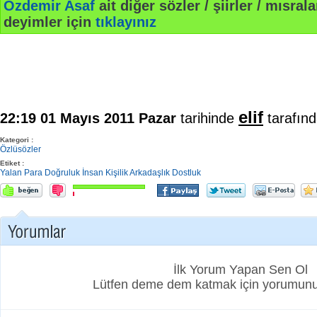
Özdemir Asaf
ait diğer sözler / şiirler / mısralar
deyimler için
tıklayınız
elif
22:19 01 Mayıs 2011 Pazar
tarihinde
tarafınd
Kategori :
Özlüsözler
Etiket :
Yalan
Para
Doğruluk
İnsan
Kişilik
Arkadaşlık
Dostluk
İlk Yorum Yapan Sen Ol
Lütfen deme dem katmak için yorumunuz