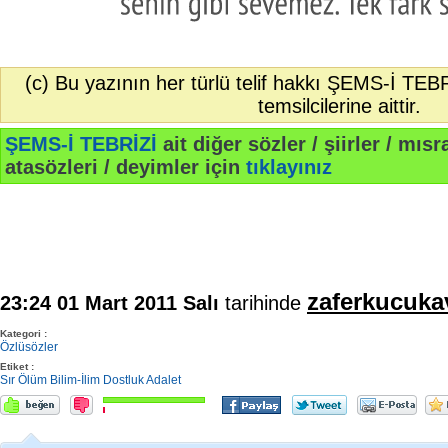
(c) Bu yazının her türlü telif hakkı ŞEMS-İ TEB
temsilcilerine aittir.
ŞEMS-İ TEBRİZİ
ait diğer sözler / şiirler / mısra
atasözleri / deyimler için
tıklayınız
zaferkucuka
23:24 01 Mart 2011 Salı
tarihinde
Kategori :
Özlüsözler
Etiket :
Sır
Ölüm
Bilim-İlim
Dostluk
Adalet