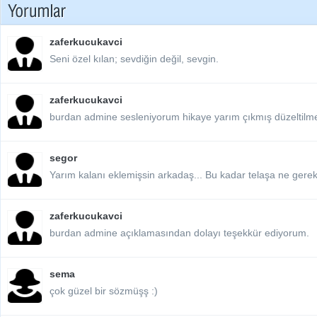
zaferkucukavci
Seni özel kılan; sevdiğin değil, sevgin.
zaferkucukavci
burdan admine sesleniyorum hikaye yarım çıkmış düzeltilmes
segor
Yarım kalanı eklemişsin arkadaş... Bu kadar telaşa ne gerek
zaferkucukavci
burdan admine açıklamasından dolayı teşekkür ediyorum.
sema
çok güzel bir sözmüşş :)