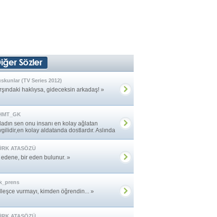
skunlar (TV Series 2012)
rşındaki haklıysa, gideceksin arkadaş! »
HMT_GK
ladın sen onu insanı en kolay ağlatan
gilidir,en kolay aldatanda dostlardır. Aslında
»
ÜRK ATASÖZÜ
r edene, bir eden bulunur. »
k_prens
lleşce vurmayı, kimden öğrendin... »
ÜRK ATASÖZÜ