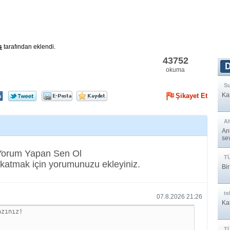
s
tarafından eklendi.
43752
okuma
Su
Ka
Şikayet Et
A
An
sev
... 
 Yorum Yapan Sen Ol
T
katmak için yorumunuzu ekleyiniz.
Bi
te
07.8.2026 21:26
Ka
T