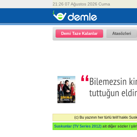
21:26 07 Ağustos 2026 Cuma
Demi Taze Kalanlar
Atasözleri
(c) Bu yazının her türlü telif hakkı Sus
Suskunlar (TV Series 2012)
ait diğer sözler / şiir