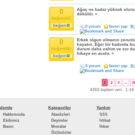
0
Ağaç ne kadar yüksek olursa
dökülür. »
beğenildi
beğen
0 yorum
favori yap
0
Erkek olgun olmanın zorunlu
hayatın. Eğer bir kadında bu
beğenildi
durum daha vahim ve zor d
hikaye en acıdır. »
beğen
0 yorum
favori yap
1
2
3
...
2
4263 toplam veri.. 1-16 
demle
Kategoriler
Yardım
Hakkımızda
Atasözleri
SSS
Ekibimiz
Deyimler
İrtibat
Basın
Mısralar
İhbar
Özlüsözler