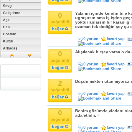
Sevgi
Geliştirme
0
Yalanın içinde kendın bile 
ugraşırsın ama iş işden geç
Aşk
beğenildi
yoktur anlarsın bir karanlıgı
ozaman tek dediğin şey şu o
Halk
beğen
Dostluk
0 yorum
favori yap
Kültür
Arkadaş
0
Alışılacak birşey varsa o da a
Aile
beğenildi
Tarih
0 yorum
favori yap
beğen
Dil
Din
2
Düşünmekten utanmıyorsan,
Replik
beğenildi
Zaman
0 yorum
favori yap
beğen
Güzellik
Cinsiyet
0
Benim gözümde,vicdanı olan
Kadın
adaletlidir. »
Doğa
beğenildi
Erkek
beğen
0 yorum
favori yap