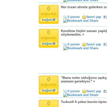
Komik
Kandil
0
Her insan ahrete giderken sı
Baba
beğenildi
0 yorum
favori yap
Anne
beğen
Bayram
Doğum Günü
0
Kendime hiçbir zaman yaptığ
söylemedim. »
beğenildi
beğen
0 yorum
favori yap
0
"Bana neler olduğunu açıkça
aramam gerekiyor." »
beğenildi
beğen
0 yorum
favori yap
0
Turkcell 4 çeker benim tipim