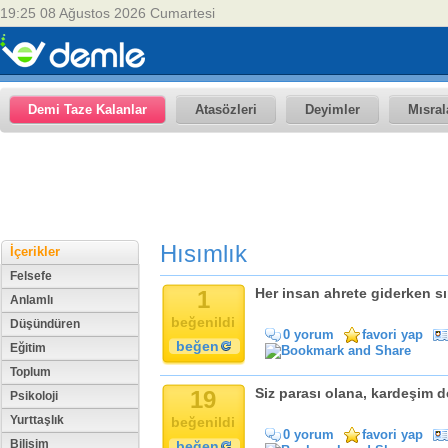
19:25 08 Ağustos 2026 Cumartesi
Demi Taze Kalanlar
Atasözleri
Deyimler
Mısral
Hısımlık
İçerikler
Felsefe
1
Her insan ahrete giderken sır
Anlamlı
beğenildi
Düşündüren
0 yorum
favori yap
beğen
Eğitim
Toplum
19
Siz parası olana, kardeşim d
Psikoloji
Yurttaşlık
beğenildi
0 yorum
favori yap
Bilişim
beğen