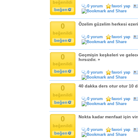
beğenildi
0 yorum
favori yap
beğen
0
Özelim güzelim herkesi ezer
beğenildi
0 yorum
favori yap
beğen
0
Geçmişin keşkeleri ve gelece
hırsızdır. »
beğenildi
beğen
0 yorum
favori yap
0
40 dakka ders otur otur 10 
beğenildi
0 yorum
favori yap
beğen
0
Nokta kadar menfaat için vir
beğenildi
0 yorum
favori yap
beğen