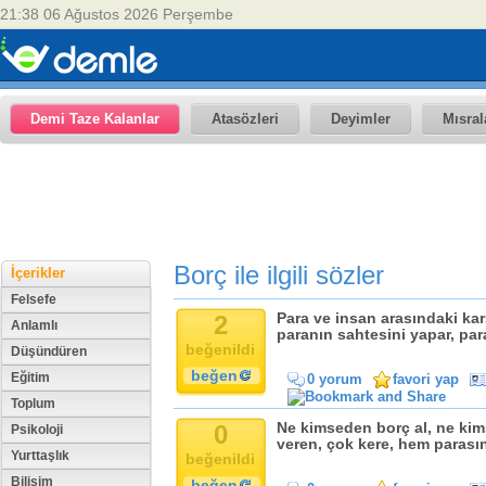
21:38 06 Ağustos 2026 Perşembe
Demi Taze Kalanlar
Atasözleri
Deyimler
Mısral
Borç ile ilgili sözler
İçerikler
Felsefe
2
Para ve insan arasındaki karşı
Anlamlı
paranın sahtesini yapar, par
beğenildi
Düşündüren
beğen
Eğitim
0 yorum
favori yap
Toplum
0
Ne kimseden borç al, ne ki
Psikoloji
veren, çok kere, hem parası
Yurttaşlık
beğenildi
Bilişim
beğen