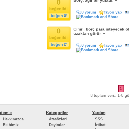
0
Borç, ağır bir yüktür. »
Komik
Kandil
beğenildi
0 yorum
favori yap
Baba
beğen
Anne
Bayram
0
Cimri, borç para isteyecek ol
uzaktan görür. »
Doğum Günü
beğenildi
beğen
0 yorum
favori yap
1
8 toplam veri.. 1-8 gö
demle
Kategoriler
Yardım
Hakkımızda
Atasözleri
SSS
Ekibimiz
Deyimler
İrtibat