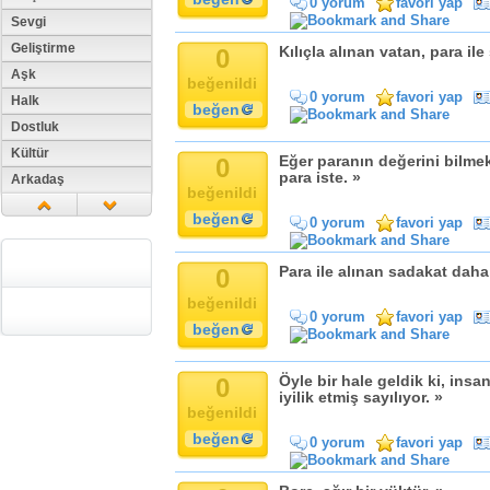
0 yorum
favori yap
Sevgi
Geliştirme
0
Kılıçla alınan vatan, para ile
Aşk
beğenildi
0 yorum
favori yap
Halk
beğen
Dostluk
Kültür
0
Eğer paranın değerini bilmek
para iste. »
Arkadaş
beğenildi
Aile
beğen
0 yorum
favori yap
Tarih
Dil
0
Para ile alınan sadakat daha 
Din
beğenildi
Replik
0 yorum
favori yap
beğen
Zaman
Güzellik
0
Öyle bir hale geldik ki, ins
Cinsiyet
iyilik etmiş sayılıyor. »
beğenildi
Kadın
beğen
Doğa
0 yorum
favori yap
Erkek