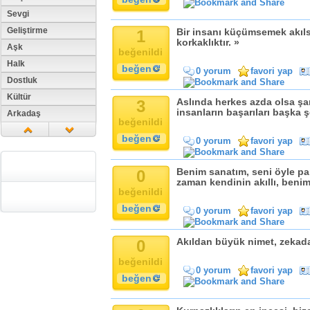
Sevgi
Geliştirme
1
Bir insanı küçümsemek akıls
korkaklıktır. »
Aşk
beğenildi
Halk
beğen
0 yorum
favori yap
Dostluk
Kültür
3
Aslında herkes azda olsa şan
insanların başarıları başka 
Arkadaş
beğenildi
Aile
beğen
0 yorum
favori yap
Tarih
Dil
0
Benim sanatım, seni öyle par
Din
zaman kendinin akıllı, beni
beğenildi
Replik
beğen
0 yorum
favori yap
Zaman
Güzellik
0
Akıldan büyük nimet, zekada
Cinsiyet
beğenildi
Kadın
0 yorum
favori yap
beğen
Doğa
Erkek