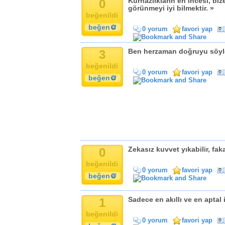
0
Kurnazlıkların en incesi, biz
Komik
görünmeyi iyi bilmektir. »
Kandil
beğenildi
Baba
beğen
0 yorum
favori yap
Anne
Bayram
3
Ben herzaman doğruyu söyler
Doğum Günü
beğenildi
0 yorum
favori yap
beğen
0
Zekasız kuvvet yıkabilir, fa
beğenildi
0 yorum
favori yap
beğen
1
Sadece en akıllı ve en aptal
beğenildi
0 yorum
favori yap