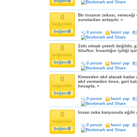
beğen
0
Bir insanın zekası, vereceği
sorulardan anlaşılır. »
beğenildi
beğen
0 yorum
favori yap
0
Zeki olmak yeterli değildir, 
lütuftur. İnsanlığın iyiliği iç
beğenildi
beğen
0 yorum
favori yap
0
Kimseden akıl alacak kadar a
akıl vermeden önce, geri ka
beğenildi
hesapla. »
beğen
0 yorum
favori yap
0
İnsan zeka karşısında eğilir
beğenildi
0 yorum
favori yap
beğen