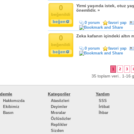
0
Yirmi yaşında istek, otuz yaş
önemlidir. »
beğenildi
beğen
0 yorum
favori yap
0
Zeka kafanın içindeki altın 
beğenildi
0 yorum
favori yap
beğen
1
2
3
35 toplam veri.. 1-16 g
demle
Kategoriler
Yardım
Hakkımızda
Atasözleri
SSS
Ekibimiz
Deyimler
İrtibat
Basın
Mısralar
İhbar
Özlüsözler
Replikler
Sizden