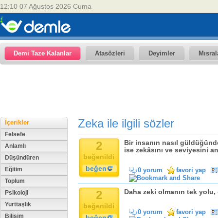
12:10 07 Ağustos 2026 Cuma
Demi Taze Kalanlar
Atasözleri
Deyimler
Mısral
Zeka ile ilgili sözler
İçerikler
Felsefe
2
Bir insanın nasıl güldüğün
Anlamlı
ise zekâsını ve seviyesini an
beğenildi
Düşündüren
beğen
Eğitim
0 yorum
favori yap
Toplum
2
Daha zeki olmanın tek yolu, 
Psikoloji
Yurttaşlık
beğenildi
0 yorum
favori yap
Bilişim
beğen