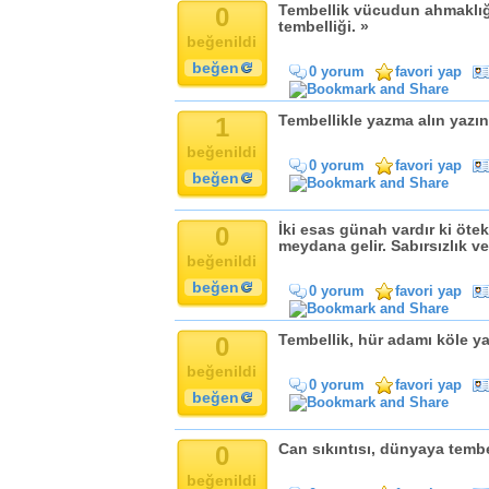
0
Tembellik vücudun ahmaklığı
tembelliği. »
beğenildi
beğen
0 yorum
favori yap
1
Tembellikle yazma alın yazını
beğenildi
0 yorum
favori yap
beğen
0
İki esas günah vardır ki öt
meydana gelir. Sabırsızlık ve
beğenildi
beğen
0 yorum
favori yap
0
Tembellik, hür adamı köle ya
beğenildi
0 yorum
favori yap
beğen
0
Can sıkıntısı, dünyaya tembell
beğenildi