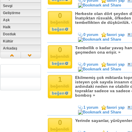
0 yorum
favori yap
Sevgi
Geliştirme
0
Herkeste olan dört şeyden d
İnatçıktan rüsvalık, öfkeden
Aşk
beğenildi
tembellikten de düşkünlük. 
Halk
beğen
Dostluk
0 yorum
favori yap
Kültür
0
Tembellik o kadar yavaş har
Arkadaş
geçmeden ona erişir. »
Aile
beğenildi
Tarih
beğen
0 yorum
favori yap
Dil
Din
1
Ekilmemiş çok miktarda topr
isteyen çok sayıda insanın d
Replik
beğenildi
ardındaki neden ne olabilir
Zaman
topraklar sadece va sadece
beğen
bomboş »
Güzellik
Cinsiyet
1 yorum
favori yap
Kadın
Doğa
0
Yerinde sayanlar, yürüyenlerd
Erkek
beğenildi