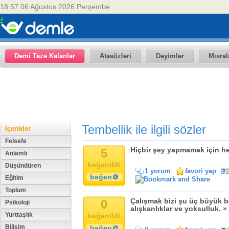
18:57 06 Ağustos 2026 Perşembe
Demi Taze Kalanlar
Atasözleri
Deyimler
Mısral
Tembellik ile ilgili sözler
İçerikler
Felsefe
5
Hiçbir şey yapmamak için he
Anlamlı
beğenildi
Düşündüren
1 yorum
favori yap
beğen
Eğitim
Toplum
0
Çalışmak bizi şu üç büyük be
Psikoloji
alışkanlıklar ve yoksulluk. »
Yurttaşlık
beğenildi
Bilişim
beğen