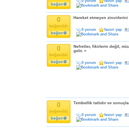
0 yorum
favori yap
Komik
beğen
Kandil
Baba
0
Hareket etmeyen zincirlerini
Anne
beğenildi
Bayram
0 yorum
favori yap
beğen
Doğum Günü
0
Nefretler, fikirlerin değil,
gelir. »
beğenildi
beğen
0 yorum
favori yap
0
Tembellik tatlıdır ve sonuçla
beğenildi
0 yorum
favori yap
beğen