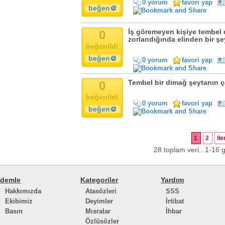
0 yorum
favori yap
beğen
0
İş göremeyen kişiye tembel 
zorlandığında elinden bir şey
beğenildi
beğen
0 yorum
favori yap
0
Tembel bir dimağ şeytanın ç
beğenildi
0 yorum
favori yap
beğen
1
2
ile
28 toplam veri.. 1-16 g
demle
Kategoriler
Yardım
Hakkımızda
Atasözleri
SSS
Ekibimiz
Deyimler
İrtibat
Basın
Mısralar
İhbar
Özlüsözler