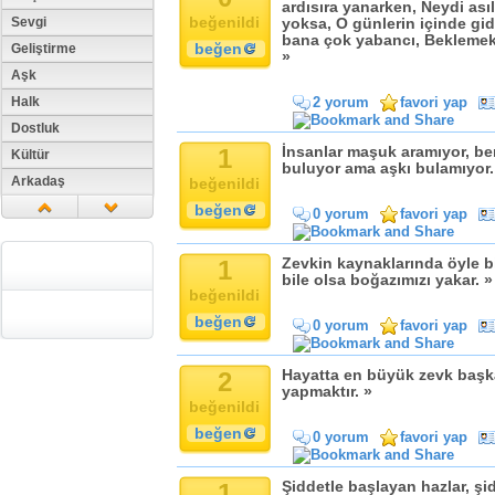
ardısıra yanarken, Neydi ası
beğenildi
Sevgi
yoksa, O günlerin içinde gi
bana çok yabancı, Beklemek 
beğen
Geliştirme
»
Aşk
Halk
2 yorum
favori yap
Dostluk
1
İnsanlar maşuk aramıyor, ben
Kültür
buluyor ama aşkı bulamıyor.
Arkadaş
beğenildi
Aile
beğen
0 yorum
favori yap
Tarih
Dil
1
Zevkin kaynaklarında öyle bir
bile olsa boğazımızı yakar. »
Din
beğenildi
Replik
beğen
0 yorum
favori yap
Zaman
Güzellik
2
Hayatta en büyük zevk başka
yapmaktır. »
Cinsiyet
beğenildi
Kadın
beğen
0 yorum
favori yap
Doğa
Erkek
1
Şiddetle başlayan hazlar, şid