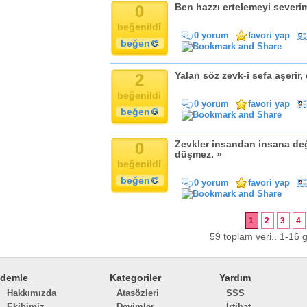
0
Ben hazzı ertelemeyi severim
beğenildi
0 yorum
favori yap
beğen
2
Yalan söz zevk-i sefa aşerir,
beğenildi
0 yorum
favori yap
beğen
0
Zevkler insandan insana değ
düşmez. »
beğenildi
beğen
0 yorum
favori yap
1
2
3
4
59 toplam veri.. 1-16 g
demle
Kategoriler
Yardım
Hakkımızda
Atasözleri
SSS
Ekibimiz
Deyimler
İrtibat