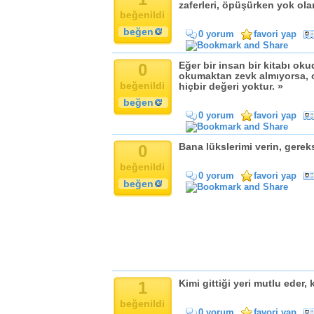
Komik
zaferleri, öpüşürken yok olan
beğenildi
Kandil
beğen
0 yorum
favori yap
Baba
Anne
0
Eğer bir insan bir kitabı ok
Bayram
okumaktan zevk almıyorsa, o
beğenildi
hiçbir değeri yoktur. »
Doğum Günü
beğen
0 yorum
favori yap
0
Bana lükslerimi verin, gere
beğenildi
0 yorum
favori yap
beğen
1
Kimi gittiği yeri mutlu eder, k
beğenildi
0 yorum
favori yap