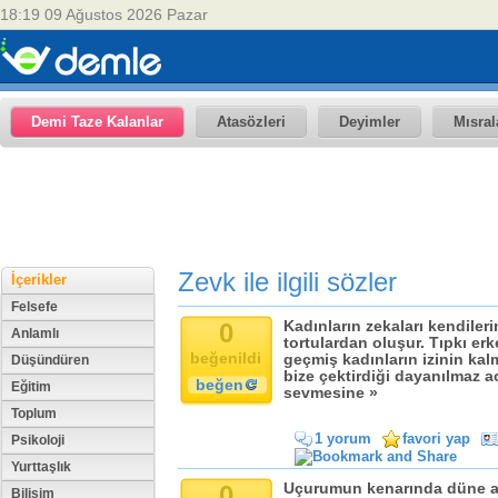
18:19 09 Ağustos 2026 Pazar
Demi Taze Kalanlar
Atasözleri
Deyimler
Mısral
Zevk ile ilgili sözler
İçerikler
Felsefe
0
Kadınların zekaları kendiler
Anlamlı
tortulardan oluşur. Tıpkı er
beğenildi
geçmiş kadınların izinin kal
Düşündüren
bize çektirdiği dayanılmaz ac
beğen
Eğitim
sevmesine »
Toplum
1 yorum
favori yap
Psikoloji
Yurttaşlık
0
Uçurumun kenarında düne ağ
Bilişim