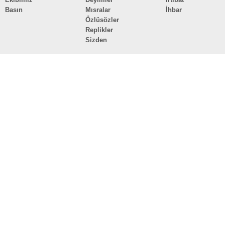
Basın
Mısralar
İhbar
Özlüsözler
Replikler
Sizden