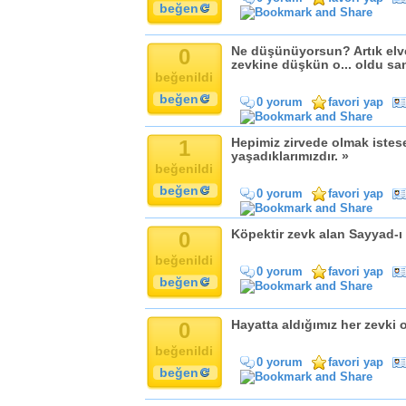
beğen
0
Ne düşünüyorsun? Artık elve
zevkine düşkün o... oldu san
beğenildi
beğen
0 yorum
favori yap
1
Hepimiz zirvede olmak istese
yaşadıklarımızdır. »
beğenildi
beğen
0 yorum
favori yap
0
Köpektir zevk alan Sayyad-ı 
beğenildi
0 yorum
favori yap
beğen
0
Hayatta aldığımız her zevki o
beğenildi
0 yorum
favori yap
beğen