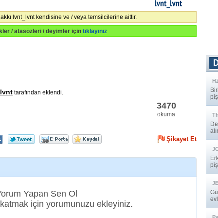
lvnt_lvnt
hakkı lvnt_lvnt kendisine ve / veya temsilcilerine aittir.
ikler / atasözleri / deyimler için
tıklayınız
HZ
Bi
lvnt
tarafından eklendi.
pi
se
3470
okuma
T
De
alı
Şikayet Et
J
Er
pi
J
 Yorum Yapan Sen Ol
Gü
ev
katmak için yorumunuzu ekleyiniz.
Pa