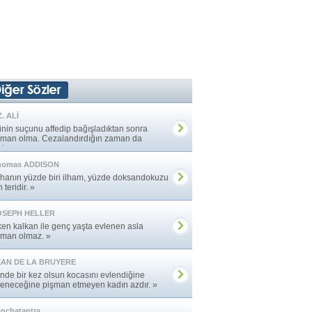
. ALİ
rinin suçunu affedip bağışladıktan sonra
şman olma. Cezalandırdığın zaman da
vinme. »
homas ADDISON
hanın yüzde biri ilham, yüzde doksandokuzu
n teridir. »
OSEPH HELLER
ken kalkan ile genç yaşta evlenen asla
şman olmaz. »
EAN DE LA BRUYERE
nde bir kez olsun kocasını evlendiğine
leneceğine pişman etmeyen kadın azdır. »
nchatantra