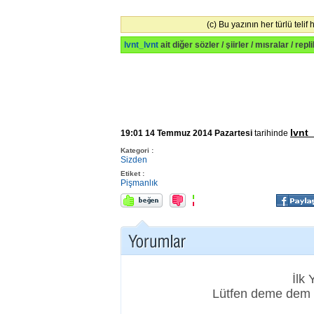
(c) Bu yazının her türlü telif 
lvnt_lvnt
ait diğer sözler / şiirler / mısralar / repl
lvnt_
19:01 14 Temmuz 2014 Pazartesi
tarihinde
Kategori :
Sizden
Etiket :
Pişmanlık
İlk
Lütfen deme dem 