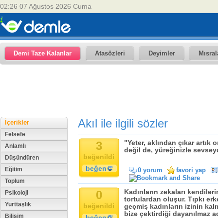
02:26 07 Ağustos 2026 Cuma
Demi Taze Kalanlar
Atasözleri
Deyimler
Mısral
Akıl ile ilgili sözler
İçerikler
Felsefe
3
"Yeter, aklından çıkar artık o
Anlamlı
değil de, yüreğinizle sevseyd
beğenildi
Düşündüren
beğen
Eğitim
0 yorum
favori yap
Toplum
0
Kadınların zekaları kendiler
Psikoloji
tortulardan oluşur. Tıpkı er
Yurttaşlık
beğenildi
geçmiş kadınların izinin kal
bize çektirdiği dayanılmaz ac
Bilişim
beğen