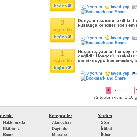
beğen
0 yorum
favori yap
0
Dünyanın sorunu, akıllılar h
küstahça kendilerinden emin 
beğenildi
beğen
0 yorum
favori yap
1
Hoşgörü, yapılan her şeyin 
değildir. Hoşgörü, başkaları
beğenildi
acı bir duygu beslemeden, an
beğen
0 yorum
favori yap
1
2
3
...
72 toplam veri.. 1-16 g
demle
Kategoriler
Yardım
Hakkımızda
Atasözleri
SSS
Ekibimiz
Deyimler
İrtibat
Basın
Mısralar
İhbar