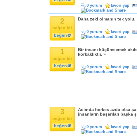
Komik
0 yorum
favori yap
Kandil
Baba
2
Daha zeki olmanın tek yolu, 
Anne
beğenildi
Bayram
0 yorum
favori yap
beğen
Doğum Günü
1
Bir insanı küçümsemek akıls
korkaklıktır. »
beğenildi
beğen
0 yorum
favori yap
3
Aslında herkes azda olsa şan
insanların başarıları başka 
beğenildi
beğen
0 yorum
favori yap