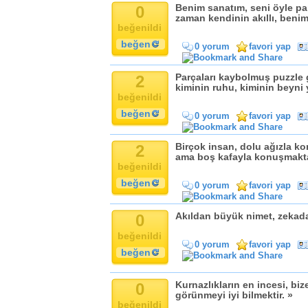
0
Benim sanatım, seni öyle par
zaman kendinin akıllı, beni
beğenildi
beğen
0 yorum
favori yap
2
Parçaları kaybolmuş puzzle gi
kiminin ruhu, kiminin beyni 
beğenildi
beğen
0 yorum
favori yap
2
Birçok insan, dolu ağızla k
ama boş kafayla konuşmakta
beğenildi
beğen
0 yorum
favori yap
0
Akıldan büyük nimet, zekada
beğenildi
0 yorum
favori yap
beğen
0
Kurnazlıkların en incesi, biz
görünmeyi iyi bilmektir. »
beğenildi