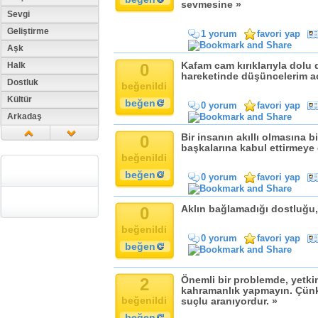
sevmesine »
Sevgi
Geliştirme
1 yorum
favori yap
Aşk
Halk
0
Kafam cam kırıklarıyla dolu
hareketinde düşüncelerim a
Dostluk
beğenildi
Kültür
beğen
0 yorum
favori yap
Arkadaş
Aile
0
Bir insanın akıllı olmasına b
başkalarına kabul ettirmeye 
Tarih
beğenildi
Dil
beğen
0 yorum
favori yap
Din
Replik
0
Aklın bağlamadığı dostluğu, a
Zaman
beğenildi
Güzellik
0 yorum
favori yap
beğen
Cinsiyet
Kadın
2
Önemli bir problemde, yetkini
Doğa
kahramanlık yapmayın. Çünk
beğenildi
suçlu aranıyordur. »
Erkek
beğen