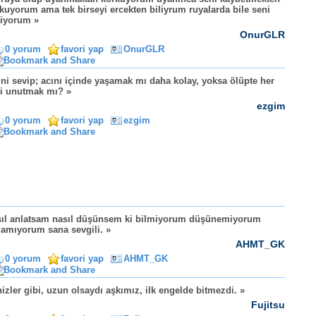
kuyorum ama tek birseyi ercekten biliyrum ruyalarda bile seni
iyorum »
OnurGLR
0 yorum
favori yap
OnurGLR
ini sevip; acını içinde yaşamak mı daha kolay, yoksa ölüpte her
i unutmak mı? »
ezgim
0 yorum
favori yap
ezgim
ıl anlatsam nasıl düşünsem ki bilmiyorum düşünemiyorum
lamıyorum sana sevgili. »
AHMT_GK
0 yorum
favori yap
AHMT_GK
izler gibi, uzun olsaydı aşkımız, ilk engelde bitmezdi. »
Fujitsu