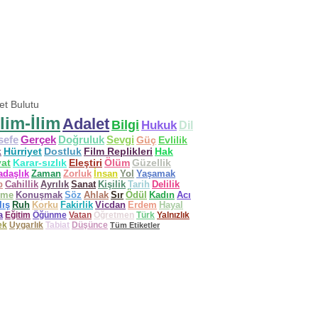
ket Bulutu
lim-İlim
Adalet
Bilgi
Hukuk
Dil
sefe
Gerçek
Doğruluk
Sevgi
Güç
Evlilik
k
Hürriyet
Dostluk
Film Replikleri
Hak
at
Karar-sızlık
Eleştiri
Ölüm
Güzellik
adaşlık
Zaman
Zorluk
İnsan
Yol
Yaşamak
p
Cahillik
Ayrılık
Sanat
Kişilik
Tarih
Delilik
ime
Konuşmak
Söz
Ahlak
Sır
Ödül
Kadın
Acı
lış
Ruh
Korku
Fakirlik
Vicdan
Erdem
Hayal
a
Eğitim
Öğünme
Vatan
Öğretmen
Türk
Yalnızlık
ek
Uygarlık
Tabiat
Düşünce
Tüm Etiketler