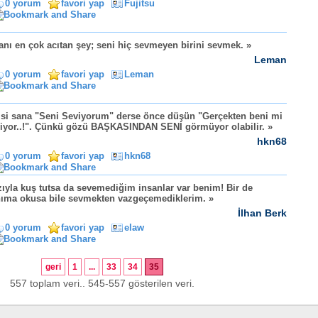
0 yorum
favori yap
Fujitsu
anı en çok acıtan şey; seni hiç sevmeyen birini sevmek. »
Leman
0 yorum
favori yap
Leman
isi sana "Seni Seviyorum" derse önce düşün "Gerçekten beni mi
iyor..!". Çünkü gözü BAŞKASINDAN SENİ görmüyor olabilir. »
hkn68
0 yorum
favori yap
hkn68
ıyla kuş tutsa da sevemediğim insanlar var benim! Bir de
ıma okusa bile sevmekten vazgeçemediklerim. »
İlhan Berk
0 yorum
favori yap
elaw
geri
1
...
33
34
35
557 toplam veri.. 545-557 gösterilen veri.