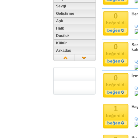
Sevgi
Geliştirme
0
Her
Aşk
beğenildi
Halk
beğen
Dostluk
Kültür
0
Sen
kah
Arkadaş
beğenildi
Aile
beğen
Tarih
Dil
0
İçm
Din
beğenildi
Replik
beğen
Zaman
Güzellik
1
Hay
Cinsiyet
beğenildi
Kadın
beğen
Doğa
Erkek
Bir