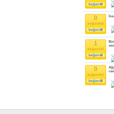
beğen
0
İns
beğenildi
beğen
1
Bir
sev
beğenildi
beğen
0
Ağz
can
beğenildi
beğen