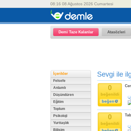
08:16 08 Ağustos 2026 Cumartesi
Demi Taze Kalanlar
Atasözleri
Sevgi ile ilg
İçerikler
Felsefe
0
Cen
Anlamlı
beğenildi
Düşündüren
beğen
Eğitim
Toplum
0
Tab
Psikoloji
Yurttaşlık
beğenildi
Bilişim
beğen