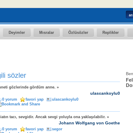
Deyimler
Mısralar
Özlüsözler
Replikler
ili sözler
Ben
Fel
Dos
neti gözlerinde gördüm anne. »
ulascankoylu0
0 yorum
favori yap
ulascankoylu0
iatın tacı, sevgidir. Ancak sevgi yoluyla ona yaklaşılabilir. »
Johann Wolfgang von Goethe
0 yorum
favori yap
segor