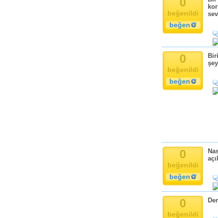
0
Komik
kor
beğenildi
Kandil
sev
beğen
Baba
Anne
Bayram
0
Bir
Doğum Günü
şey
beğenildi
beğen
0
Nas
açı
beğenildi
beğen
0
Den
beğenildi