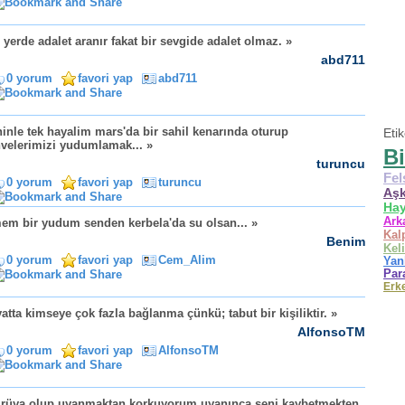
 yerde adalet aranır fakat bir sevgide adalet olmaz. »
abd711
0 yorum
favori yap
abd711
inle tek hayalim mars'da bir sahil kenarında oturup
Eti
velerimizi yudumlamak... »
Bi
turuncu
Fel
0 yorum
favori yap
turuncu
Aş
Hay
Ark
em bir yudum senden kerbela'da su olsan... »
Kal
Benim
Kel
0 yorum
favori yap
Cem_Alim
Yan
Par
Erk
atta kimseye çok fazla bağlanma çünkü; tabut bir kişiliktir. »
AlfonsoTM
0 yorum
favori yap
AlfonsoTM
 rüya olup uyanmaktan korkuyorum uyanınca seni kaybetmekten