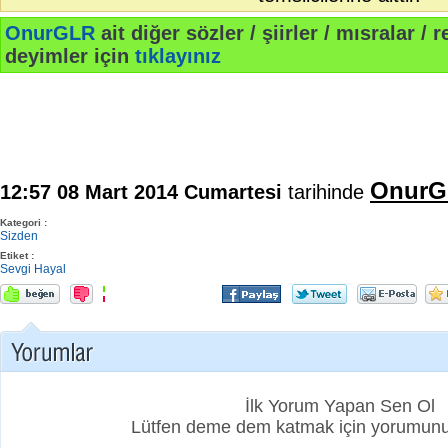
OnurGLR
ait diğer sözler / şiirler / mısralar / r
deyimler için
tıklayınız
OnurG
12:57 08 Mart 2014 Cumartesi
tarihinde
Kategori :
Sizden
Etiket :
Sevgi
Hayal
İlk Yorum Yapan Sen Ol
Lütfen deme dem katmak için yorumunuz