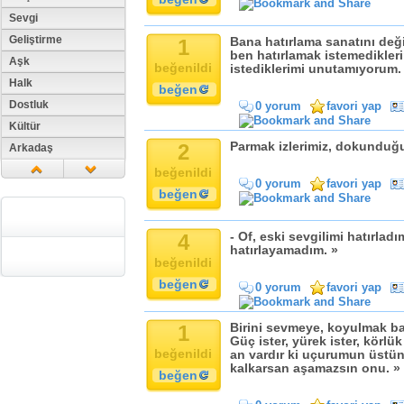
Sevgi
Geliştirme
1
Bana hatırlama sanatını değ
ben hatırlamak istemedikler
Aşk
beğenildi
istediklerimi unutamıyorum.
Halk
beğen
Dostluk
0 yorum
favori yap
Kültür
2
Parmak izlerimiz, dokunduğu
Arkadaş
Aile
beğenildi
0 yorum
favori yap
Tarih
beğen
Dil
Din
4
- Of, eski sevgilimi hatırlad
hatırlayamadım. »
Replik
beğenildi
Zaman
beğen
0 yorum
favori yap
Güzellik
Cinsiyet
1
Birini sevmeye, koyulmak başl
Güç ister, yürek ister, körlük
Kadın
beğenildi
an vardır ki uçurumun üstü
Doğa
kalkarsan aşamazsın onu. »
beğen
Erkek