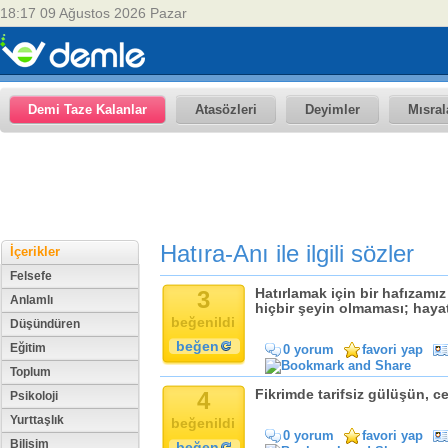
18:17 09 Ağustos 2026 Pazar
Demi Taze Kalanlar
Atasözleri
Deyimler
Mısral
Hatıra-Anı ile ilgili sözler
İçerikler
Felsefe
3
Hatırlamak için bir hafızamı
Anlamlı
hiçbir şeyin olmaması; hayatı
beğenildi
Düşündüren
beğen
Eğitim
0 yorum
favori yap
Toplum
4
Fikrimde tarifsiz gülüşün, c
Psikoloji
Yurttaşlık
beğenildi
0 yorum
favori yap
Bilişim
beğen