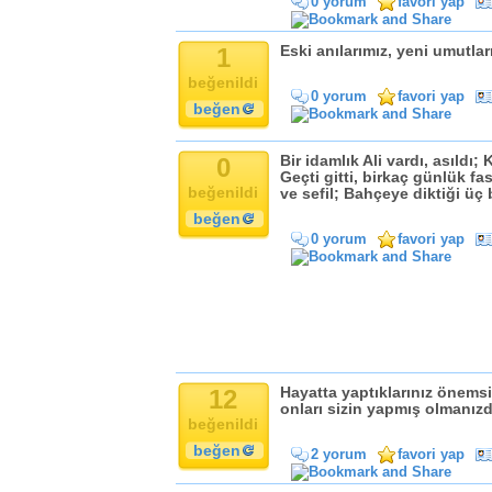
0 yorum
favori yap
Komik
Kandil
1
Eski anılarımız, yeni umutlar
Baba
beğenildi
Anne
0 yorum
favori yap
beğen
Bayram
Doğum Günü
0
Bir idamlık Ali vardı, asıldı;
Geçti gitti, birkaç günlük f
beğenildi
ve sefil; Bahçeye diktiği üç b
beğen
0 yorum
favori yap
12
Hayatta yaptıklarınız önemsi
onları sizin yapmış olmanızdı
beğenildi
beğen
2 yorum
favori yap