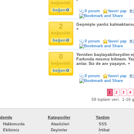
beğenildi
beğen
0 yorum
favori yap
2
Geçmişte yanlız kalmaktansa
»
beğenildi
beğen
0 yorum
favori yap
0
Yeniden başlayabilseydim eğ
Farkında mısınız bilmem. Ya
beğenildi
anlar. Siz de anı yaşayın. »
beğen
0 yorum
favori yap
1
2
3
4
58 toplam veri.. 1-16 g
demle
Kategoriler
Yardım
Hakkımızda
Atasözleri
SSS
Ekibimiz
Deyimler
İrtibat