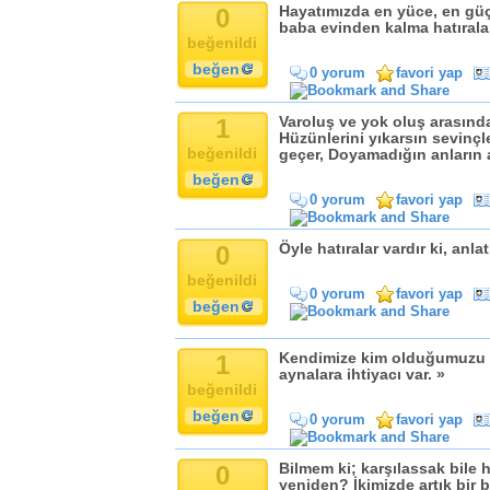
0
Hayatımızda en yüce, en güç
baba evinden kalma hatıralar
beğenildi
beğen
0 yorum
favori yap
1
Varoluş ve yok oluş arasında
Hüzünlerini yıkarsın sevinçle
beğenildi
geçer, Doyamadığın anların a
beğen
0 yorum
favori yap
0
Öyle hatıralar vardır ki, anlat
beğenildi
0 yorum
favori yap
beğen
1
Kendimize kim olduğumuzu h
aynalara ihtiyacı var. »
beğenildi
beğen
0 yorum
favori yap
0
Bilmem ki; karşılassak bile ha
yeniden? İkimizde artık bir 