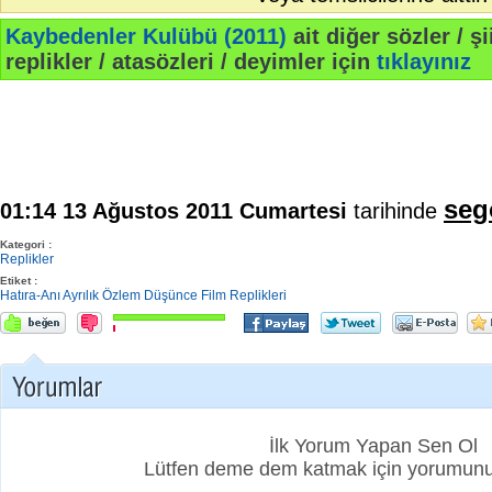
Kaybedenler Kulübü (2011)
ait diğer sözler / şi
replikler / atasözleri / deyimler için
tıklayınız
seg
01:14 13 Ağustos 2011 Cumartesi
tarihinde
Kategori :
Replikler
Etiket :
Hatıra-Anı
Ayrılık
Özlem
Düşünce
Film Replikleri
İlk Yorum Yapan Sen Ol
Lütfen deme dem katmak için yorumunuz