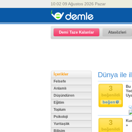
10:02 09 Ağustos 2026 Pazar
Demi Taze Kalanlar
Atasözleri
Dünya ile il
İçerikler
Felsefe
3
Bu 
Anlamlı
Yed
beğenildi
Uya
Düşündüren
beğen
Eğitim
Toplum
Psikoloji
3
Kur
Yurttaşlık
»
beğenildi
Bilişim