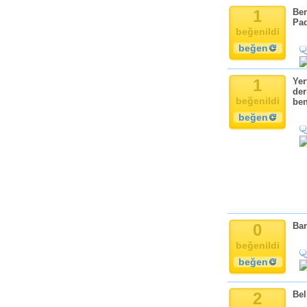
Komik
1
Ben
Kandil
Pad
beğenildi
Baba
beğen
Anne
Bayram
1
Yer
Doğum Günü
der
beğenildi
ben
beğen
0
Ban
beğenildi
beğen
2
Bel