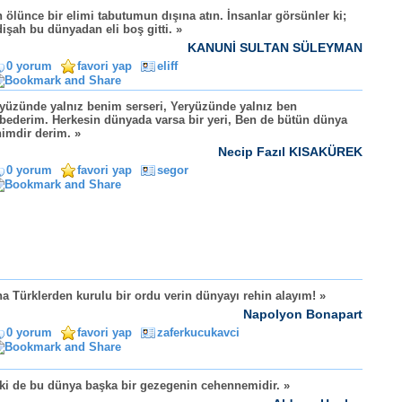
 ölünce bir elimi tabutumun dışına atın. İnsanlar görsünler ki;
işah bu dünyadan eli boş gitti. »
KANUNİ SULTAN SÜLEYMAN
0 yorum
favori yap
eliff
yüzünde yalnız benim serseri, Yeryüzünde yalnız ben
bederim. Herkesin dünyada varsa bir yeri, Ben de bütün dünya
imdir derim. »
Necip Fazıl KISAKÜREK
0 yorum
favori yap
segor
a Türklerden kurulu bir ordu verin dünyayı rehin alayım! »
Napolyon Bonapart
0 yorum
favori yap
zaferkucukavci
ki de bu dünya başka bir gezegenin cehennemidir. »