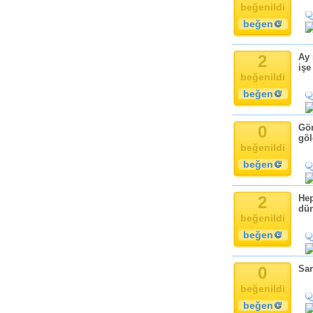
beğenildi
beğen
2
Ay 
işe
beğenildi
beğen
0
Gön
göl
beğenildi
beğen
2
Hep
dün
beğenildi
beğen
0
San
beğenildi
beğen