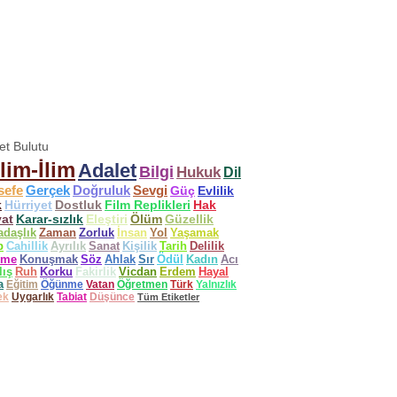
ket Bulutu
lim-İlim
Adalet
Bilgi
Hukuk
Dil
sefe
Gerçek
Doğruluk
Sevgi
Güç
Evlilik
k
Hürriyet
Dostluk
Film Replikleri
Hak
at
Karar-sızlık
Eleştiri
Ölüm
Güzellik
adaşlık
Zaman
Zorluk
İnsan
Yol
Yaşamak
p
Cahillik
Ayrılık
Sanat
Kişilik
Tarih
Delilik
ime
Konuşmak
Söz
Ahlak
Sır
Ödül
Kadın
Acı
lış
Ruh
Korku
Fakirlik
Vicdan
Erdem
Hayal
a
Eğitim
Öğünme
Vatan
Öğretmen
Türk
Yalnızlık
ek
Uygarlık
Tabiat
Düşünce
Tüm Etiketler