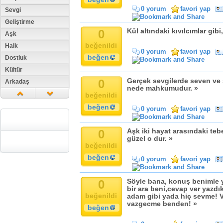
0 yorum
favori yap
Sevgi
Geliştirme
0
Kül altındaki kıvılcımlar gibi
Aşk
beğenildi
Halk
0 yorum
favori yap
beğen
Dostluk
Kültür
0
Gerçek sevgilerde seven ve s
Arkadaş
nede mahkumudur. »
Aile
beğenildi
Tarih
beğen
0 yorum
favori yap
Dil
Din
0
Aşk iki hayat arasındaki te
güzel o dur. »
Replik
beğenildi
Zaman
beğen
0 yorum
favori yap
Güzellik
Cinsiyet
0
Söyle bana, konuş benimle 
bir ara beni,cevap ver yazdı
Kadın
beğenildi
adam gibi yada hiç sevme! 
Doğa
vazgecme benden! »
beğen
Erkek