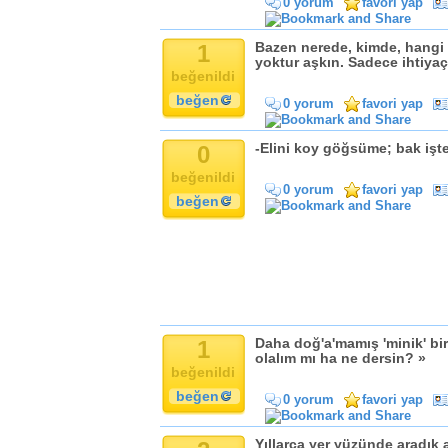
0 yorum
favori yap
Komik
Kandil
1
Bazen nerede, kimde, hangi 
Baba
yoktur aşkın. Sadece ihtiyaç 
beğenildi
Anne
beğen
Bayram
0 yorum
favori yap
Doğum Günü
0
-Elini koy göğsüme; bak işte
beğenildi
0 yorum
favori yap
beğen
1
Daha doğ'a'mamış 'minik' bir
olalım mı ha ne dersin? »
beğenildi
beğen
0 yorum
favori yap
Yıllarca yer yüzünde aradık 