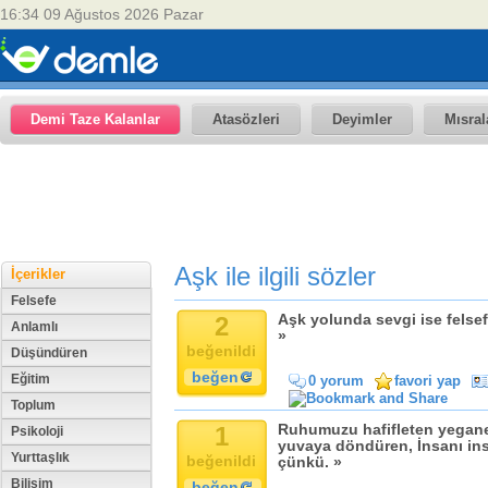
16:34 09 Ağustos 2026 Pazar
Demi Taze Kalanlar
Atasözleri
Deyimler
Mısral
Aşk ile ilgili sözler
İçerikler
Felsefe
2
Aşk yolunda sevgi ise felsef
Anlamlı
»
beğenildi
Düşündüren
beğen
Eğitim
0 yorum
favori yap
Toplum
1
Ruhumuzu hafifleten yegane 
Psikoloji
yuvaya döndüren, İnsanı ins
Yurttaşlık
beğenildi
çünkü. »
Bilişim
beğen