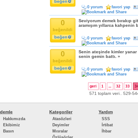
beğen
0 yorum
favori yap
0
Seviyorum demek bırakıp gi
aramışım yıllarca kahpenin b
beğenildi
beğen
0 yorum
favori yap
0
Senin ateşinde kimler yana
senin gemin battı. »
beğenildi
beğen
0 yorum
favori yap
geri
1
...
32
33
3
571 toplam veri.. 529-544
demle
Kategoriler
Yardım
Hakkımızda
Atasözleri
SSS
Ekibimiz
Deyimler
İrtibat
Basın
Mısralar
İhbar
Özlüsözler