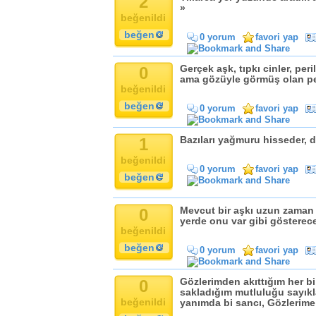
2
»
beğenildi
beğen
0 yorum
favori yap
0
Gerçek aşk, tıpkı cinler, peri
ama gözüyle görmüş olan pek
beğenildi
beğen
0 yorum
favori yap
1
Bazıları yağmuru hisseder, di
beğenildi
0 yorum
favori yap
beğen
0
Mevcut bir aşkı uzun zaman
yerde onu var gibi gösterece
beğenildi
beğen
0 yorum
favori yap
0
Gözlerimden akıttığım her b
sakladığım mutluluğu sayıkl
beğenildi
yanımda bi sancı, Gözlerime 