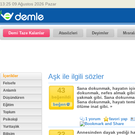
13:25 09 Ağustos 2026 Pazar
Demi Taze Kalanlar
Atasözleri
Deyimler
Mısral
Aşk ile ilgili sözler
İçerikler
Felsefe
43
Sana dokunmak, hayatın içi
Anlamlı
dokunmak, nefes almak gibi
beğenildi
yakmak gibi. Sana dokunmak,
Düşündüren
Sana dokunmak, hayatı tem
beğen
Eğitim
ölüme inat gibi. »
Toplum
1 yorum
favori yap
Psikoloji
Yurttaşlık
22
Annesinden dayak yediği hal
Bilişim