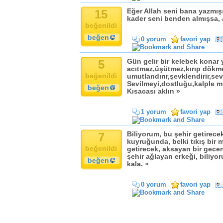
Komik
15
Eğer Allah seni bana yazmış
Kandil
kader seni benden almışsa,
beğenildi
Baba
beğen
Anne
0 yorum
favori yap
Bayram
5
Gün gelir bir kelebek konar y
Doğum Günü
acıtmaz,üşütmez,kırıp dökm
beğenildi
umutlandırır,şevklendirir,se
Sevilmeyi,dostluğu,kalple mu
beğen
Kısacası aklın »
1 yorum
favori yap
7
Biliyorum, bu şehir getirece
kuyruğunda, belki tıkış bir
beğenildi
getirecek, aksayan bir gece
şehir ağlayan erkeği, biliyo
beğen
kala. »
0 yorum
favori yap