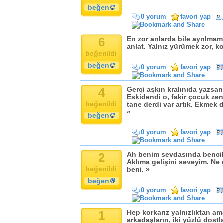
beğen
0 yorum
favori yap
6
En zor anlarda bile ayrılma
anlat. Yalnız yürümek zor, ko
beğenildi
beğen
0 yorum
favori yap
4
Gerçi aşkın kralınıda yazsan
Eskidendi o, fakir çocuk zeng
beğenildi
tane derdi var artık. Ekmek d
»
beğen
0 yorum
favori yap
2
Ah benim sevdasında bencil
Aklıma gelişini seveyim. N
beğenildi
beni. »
beğen
0 yorum
favori yap
1
Hep korkarız yalnızlıktan ama
arkadaşların, iki yüzlü dostl