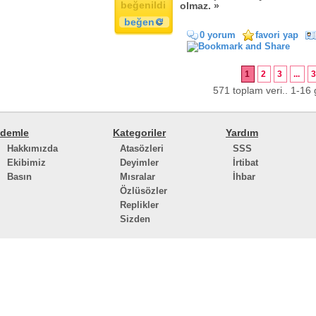
beğenildi
olmaz. »
beğen
0 yorum
favori yap
1
2
3
...
571 toplam veri.. 1-16 g
demle
Kategoriler
Yardım
Hakkımızda
Atasözleri
SSS
Ekibimiz
Deyimler
İrtibat
Basın
Mısralar
İhbar
Özlüsözler
Replikler
Sizden