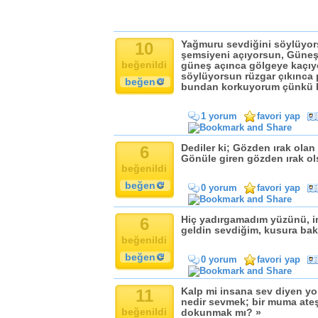
10
Yağmuru sevdiğini söylüyo
şemsiyeni açıyorsun, Güneş
beğenildi
güneş açınca gölgeye kaçıy
söylüyorsun rüzgar çıkınca 
beğen
bundan korkuyorum çünkü b
1 yorum
favori yap
6
Dediler ki; Gözden ırak olan
Gönüle giren gözden ırak ols
beğenildi
beğen
0 yorum
favori yap
6
Hiç yadırgamadım yüzünü, i
geldin sevdiğim, kusura bakm
beğenildi
beğen
0 yorum
favori yap
11
Kalp mi insana sev diyen yo
nedir sevmek; bir muma ate
beğenildi
dokunmak mı? »