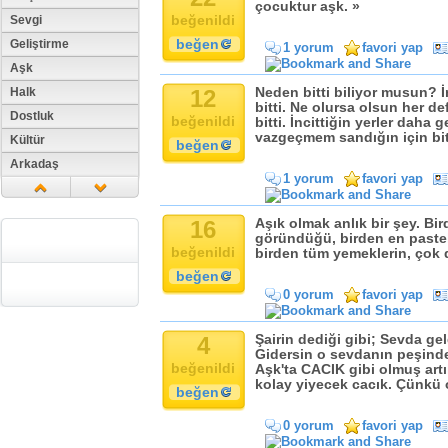
çocuktur aşk. »
beğenildi
Sevgi
beğen
Geliştirme
1 yorum
favori yap
Aşk
Halk
12
Neden bitti biliyor musun?
bitti. Ne olursa olsun her d
Dostluk
beğenildi
bitti. İncittiğin yerler daha 
vazgeçmem sandığın için bit
Kültür
beğen
Arkadaş
1 yorum
favori yap
Aile
Tarih
16
Aşık olmak anlık bir şey. Bi
Dil
göründüğü, birden en pastel 
beğenildi
birden tüm yemeklerin, çok d
Din
beğen
Replik
0 yorum
favori yap
Zaman
Güzellik
4
Şairin dediği gibi; Sevda ge
Gidersin o sevdanın peşinde
Cinsiyet
beğenildi
Aşk'ta CACIK gibi olmuş art
Kadın
kolay yiyecek cacık. Çünkü o
beğen
Doğa
0 yorum
favori yap
Erkek