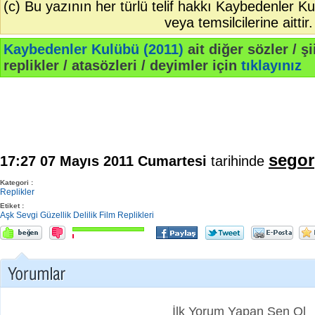
(c) Bu yazının her türlü telif hakkı Kaybedenler K
veya temsilcilerine aittir.
Kaybedenler Kulübü (2011)
ait diğer sözler / şi
replikler / atasözleri / deyimler için
tıklayınız
segor
17:27 07 Mayıs 2011 Cumartesi
tarihinde
Kategori :
Replikler
Etiket :
Aşk
Sevgi
Güzellik
Delilik
Film Replikleri
İlk Yorum Yapan Sen Ol