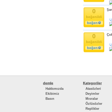
0
Şan
beğenildi
beğen
0
Çok
beğenildi
beğen
demle
Kategoriler
Hakkımızda
Atasözleri
Ekibimiz
Deyimler
Basın
Mısralar
Özlüsözler
Replikler