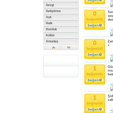
Sevgi
Geliştirme
0
Sen
ses
Aşk
beğenildi
ded
Halk
beğen
Dostluk
Kültür
0
Zam
Arkadaş
»
Aile
beğenildi
Tarih
beğen
Dil
Din
1
Güç
ins
Replik
beğenildi
bek
Zaman
beğen
Güzellik
Cinsiyet
Kadın
1
Şid
zaf
Doğa
beğenildi
Erkek
beğen