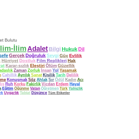
ket Bulutu
lim-İlim
Adalet
Bilgi
Hukuk
Dil
sefe
Gerçek
Doğruluk
Sevgi
Güç
Evlilik
k
Hürriyet
Dostluk
Film Replikleri
Hak
at
Karar-sızlık
Eleştiri
Ölüm
Güzellik
adaşlık
Zaman
Zorluk
İnsan
Yol
Yaşamak
p
Cahillik
Ayrılık
Sanat
Kişilik
Tarih
Delilik
ime
Konuşmak
Söz
Ahlak
Sır
Ödül
Kadın
Acı
lış
Ruh
Korku
Fakirlik
Vicdan
Erdem
Hayal
a
Eğitim
Öğünme
Vatan
Öğretmen
Türk
Yalnızlık
ek
Uygarlık
Tabiat
Düşünce
Tüm Etiketler