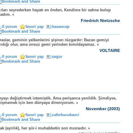
ıları seyrederken hayatı en önden, Kendime bir sahne bulup
adım. »
Friedrich Nietzsche
0 yorum
favori yap
hasancep
iraslar, geminin yelkenlerini şişiren rüzgardır: Bazan gemiyi
ırdığı olur, ama onsuz gemi yerinden kımıldayamaz. »
VOLTAIRE
0 yorum
favori yap
segor
yayı değiştirmek istemiştik. Ama perişanca yenildik. Şimdiyse,
işmemek için ben dünyaya direniyorum. »
November (2003)
0 yorum
favori yap
zaferkucukavci
irak (ayrılık), her şiir-i muhabbetin son mısraıdır. »