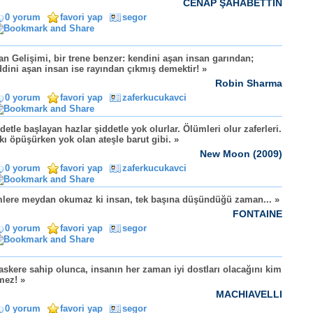
CENAP ŞAHABETTİN
0 yorum
favori yap
segor
an Gelişimi, bir trene benzer: kendini aşan insan garından;
dini aşan insan ise rayından çıkmış demektir! »
Robin Sharma
0 yorum
favori yap
zaferkucukavci
detle başlayan hazlar şiddetle yok olurlar. Ölümleri olur zaferleri.
kı öpüşürken yok olan ateşle barut gibi. »
New Moon (2009)
0 yorum
favori yap
zaferkucukavci
lere meydan okumaz ki insan, tek başına düşündüğü zaman... »
FONTAINE
0 yorum
favori yap
segor
 askere sahip olunca, insanın her zaman iyi dostları olacağını kim
mez! »
MACHIAVELLI
0 yorum
favori yap
segor