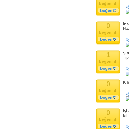
beğenildi
beğen
0
İns
Had
beğenildi
beğen
1
Şid
Tıp
beğenildi
beğen
0
Kim
beğenildi
beğen
0
İyi
bil
beğenildi
beğen