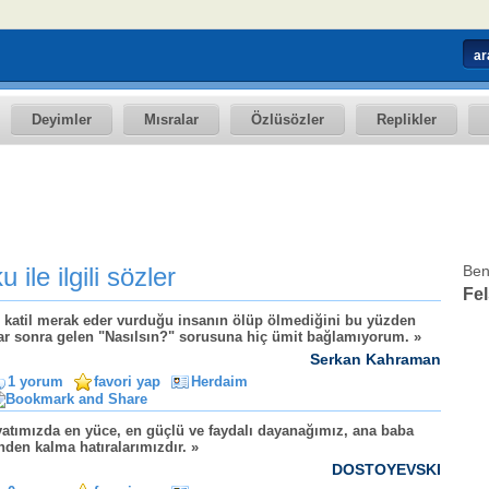
Deyimler
Mısralar
Özlüsözler
Replikler
u ile ilgili sözler
Ben
Fel
 katil merak eder vurduğu insanın ölüp ölmediğini bu yüzden
ar sonra gelen "Nasılsın?" sorusuna hiç ümit bağlamıyorum. »
Serkan Kahraman
1 yorum
favori yap
Herdaim
atımızda en yüce, en güçlü ve faydalı dayanağımız, ana baba
nden kalma hatıralarımızdır. »
DOSTOYEVSKI