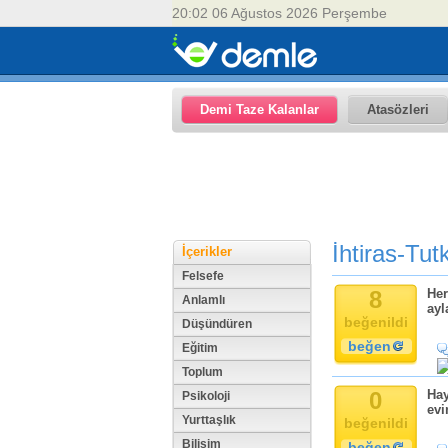
20:02 06 Ağustos 2026 Perşembe
Demi Taze Kalanlar
Atasözleri
İhtiras-Tutk
İçerikler
Felsefe
8
Her
Anlamlı
ayl
beğenildi
Düşündüren
beğen
Eğitim
Toplum
0
Hay
Psikoloji
evi
Yurttaşlık
beğenildi
Bilişim
beğen