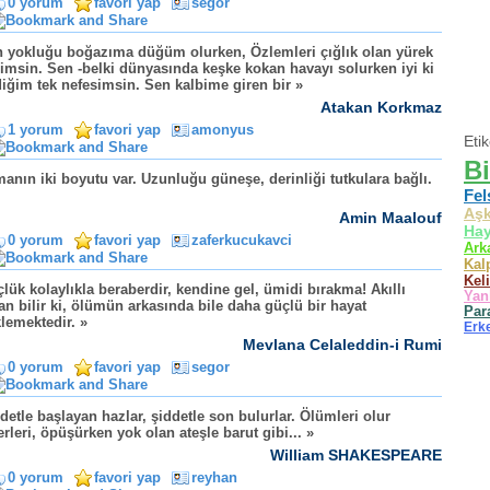
0 yorum
favori yap
segor
 yokluğu boğazıma düğüm olurken, Özlemleri çığlık olan yürek
imsin. Sen -belki dünyasında keşke kokan havayı solurken iyi ki
iğim tek nefesimsin. Sen kalbime giren bir »
Atakan Korkmaz
1 yorum
favori yap
amonyus
Eti
Bi
anın iki boyutu var. Uzunluğu güneşe, derinliği tutkulara bağlı.
Fel
Aş
Amin Maalouf
Hay
0 yorum
favori yap
zaferkucukavci
Ark
Kal
Kel
lük kolaylıkla beraberdir, kendine gel, ümidi bırakma! Akıllı
Yan
an bilir ki, ölümün arkasında bile daha güçlü bir hayat
Par
lemektedir. »
Erk
Mevlana Celaleddin-i Rumi
0 yorum
favori yap
segor
detle başlayan hazlar, şiddetle son bulurlar. Ölümleri olur
erleri, öpüşürken yok olan ateşle barut gibi... »
William SHAKESPEARE
0 yorum
favori yap
reyhan