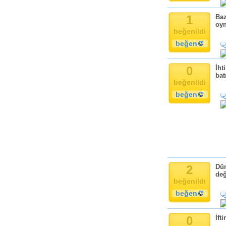
Komik
Kandil
1
Baz
oyn
Baba
beğenildi
Anne
beğen
Bayram
Doğum Günü
0
İht
bat
beğenildi
beğen
2
Dün
değ
beğenildi
beğen
0
İft