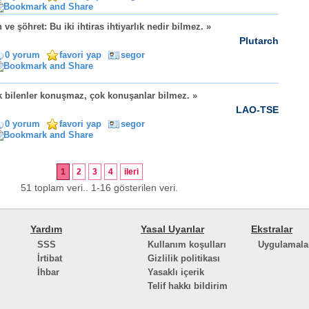
 ve şöhret: Bu iki ihtiras ihtiyarlık nedir bilmez. »
Plutarch
0 yorum
favori yap
segor
 bilenler konuşmaz, çok konuşanlar bilmez. »
LAO-TSE
0 yorum
favori yap
segor
1
2
3
4
ileri
51 toplam veri.. 1-16 gösterilen veri.
Yardım
Yasal Uyarılar
Ekstralar
SSS
Kullanım koşulları
Uygulamala
İrtibat
Gizlilik politikası
İhbar
Yasaklı içerik
Telif hakkı bildirim