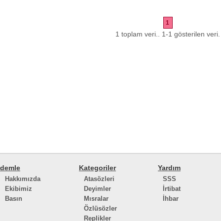
1
1 toplam veri.. 1-1 gösterilen veri.
demle
Kategoriler
Yardım
Hakkımızda
Atasözleri
SSS
Ekibimiz
Deyimler
İrtibat
Basın
Mısralar
İhbar
Özlüsözler
Replikler