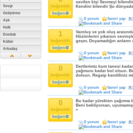
sevilen kişi Sevmeyi bilendi
beğenildi
Sevgi
Kendini bilendir Şu dünyadak
beğen
Geliştirme
0 yorum
favori yap
Aşk
Halk
1
Varoluş ve yok oluş arasında
Dostluk
Hüzünlerini yıkarsın sevinçle
beğenildi
geçer, Doyamadığın anların a
Kültür
beğen
Arkadaş
0 yorum
favori yap
Aile
Tarih
0
Dertlerimiz kum tanesi kadar
Dil
yağmuru kadar bol olsun. B
beğenildi
dolsun. Regaip kandiliniz m
Din
beğen
Replik
0 yorum
favori yap
Zaman
Güzellik
0
Bu kadar yürekten çağırma be
Beni bekliyorsan, uyumamışs
Cinsiyet
beğenildi
»
Kadın
beğen
Doğa
0 yorum
favori yap
Erkek