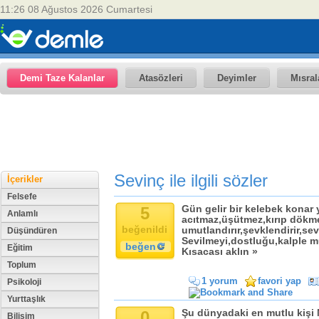
11:26 08 Ağustos 2026 Cumartesi
Demi Taze Kalanlar
Atasözleri
Deyimler
Mısral
Sevinç ile ilgili sözler
İçerikler
Felsefe
5
Gün gelir bir kelebek konar y
Anlamlı
acıtmaz,üşütmez,kırıp dökm
beğenildi
umutlandırır,şevklendirir,se
Düşündüren
Sevilmeyi,dostluğu,kalple mu
beğen
Eğitim
Kısacası aklın »
Toplum
1 yorum
favori yap
Psikoloji
Yurttaşlık
0
Şu dünyadaki en mutlu kişi
Bilişim