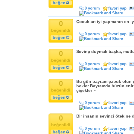
beğen
0 yorum
favori yap
0
Çocukları iyi yapmanın en iyi
beğenildi
0 yorum
favori yap
beğen
0
Sevinç duymak başka, mutlu
beğenildi
0 yorum
favori yap
beğen
0
Bu gün bayram çabuk olun 
bekler Bayramda hüzünlenir 
beğenildi
çiçekler »
beğen
0 yorum
favori yap
0
Bir insanın sevinci ötekine d
beğenildi
0 yorum
favori yap
beğen