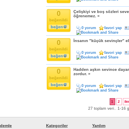
0
Çelişkiyi ve boş sözleri seve
öğrenemez. »
beğenildi
beğen
0 yorum
favori yap
0
İnsanın "küçük sevinçler" el
beğenildi
0 yorum
favori yap
beğen
0
Hadden aşkın sevince daya
zordur. »
beğenildi
beğen
0 yorum
favori yap
1
2
ile
27 toplam veri.. 1-16 g
demle
Kategoriler
Yardım