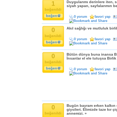
Komik
1
Duygularımı derinlere iten, 
siyah yapan, sayfalarımın be
Kandil
beğenildi
Baba
beğen
0 yorum
favori yap
Anne
Bayram
0
Akıl sağlığı ve mutluluk birli
Doğum Günü
beğenildi
0 yorum
favori yap
beğen
0
Bütün dünya buna inansa Bi
İnsanlar el ele tutuşsa Birl
beğenildi
beğen
0 yorum
favori yap
0
Bugün bayram erken kalkın ç
giysileri. Elimizde taze kır 
beğenildi
annemizi. »