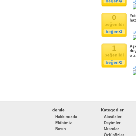
beğen
0
Yet
haz
beğenildi
beğen
1
Aşk
duy
beğenildi
o z
beğen
demle
Kategoriler
Hakkımızda
Atasözleri
Ekibimiz
Deyimler
Basın
Mısralar
Özlüsözler