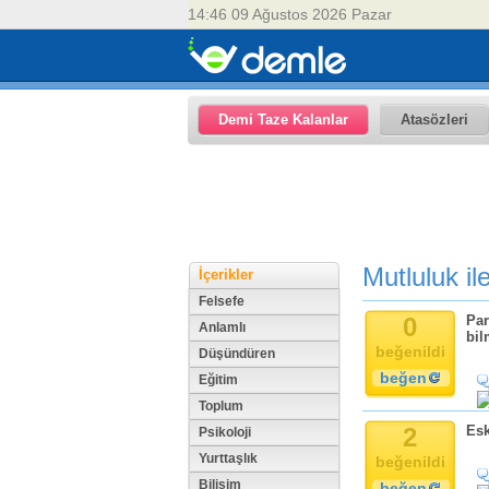
14:46 09 Ağustos 2026 Pazar
Demi Taze Kalanlar
Atasözleri
Mutluluk ile
İçerikler
Felsefe
0
Par
Anlamlı
bil
beğenildi
Düşündüren
beğen
Eğitim
Toplum
2
Esk
Psikoloji
Yurttaşlık
beğenildi
Bilişim
beğen