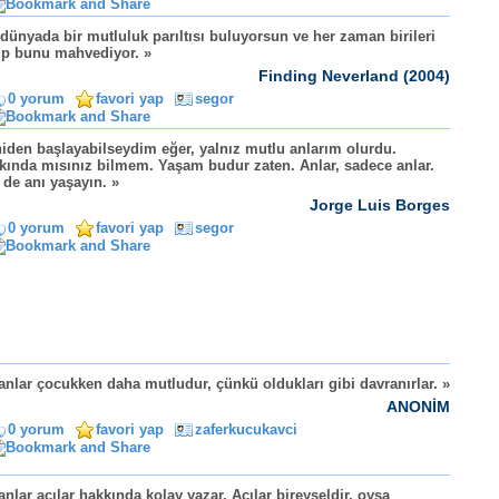
dünyada bir mutluluk parıltısı buluyorsun ve her zaman birileri
ıp bunu mahvediyor. »
Finding Neverland (2004)
0 yorum
favori yap
segor
iden başlayabilseydim eğer, yalnız mutlu anlarım olurdu.
kında mısınız bilmem. Yaşam budur zaten. Anlar, sadece anlar.
 de anı yaşayın. »
Jorge Luis Borges
0 yorum
favori yap
segor
anlar çocukken daha mutludur, çünkü oldukları gibi davranırlar. »
ANONİM
0 yorum
favori yap
zaferkucukavci
anlar acılar hakkında kolay yazar. Acılar bireyseldir, oysa