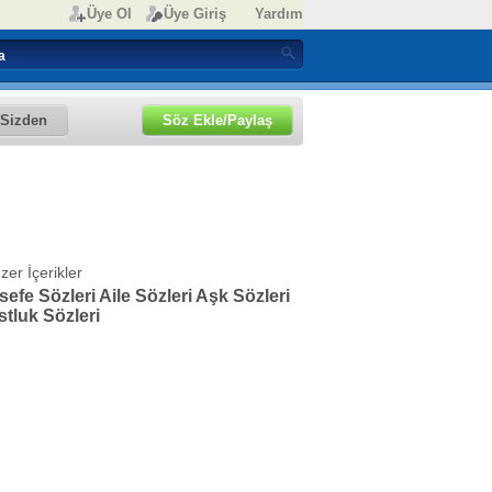
Üye Ol
Üye Giriş
Yardım
Sizden
Söz Ekle/Paylaş
zer İçerikler
sefe Sözleri
Aile Sözleri
Aşk Sözleri
tluk Sözleri