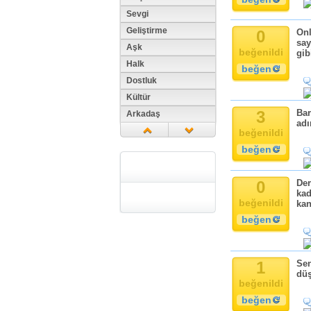
Sevgi
Geliştirme
0
Onl
say
Aşk
beğenildi
gib
Halk
beğen
Dostluk
Kültür
3
Bar
Arkadaş
adı
Aile
beğenildi
Tarih
beğen
Dil
Din
0
Der
kad
Replik
beğenildi
kan
Zaman
beğen
Güzellik
Cinsiyet
1
Sen
Kadın
dü
Doğa
beğenildi
Erkek
beğen