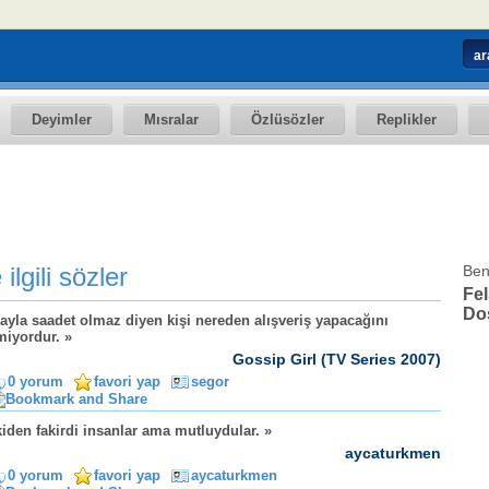
Deyimler
Mısralar
Özlüsözler
Replikler
 ilgili sözler
Ben
Fel
Dos
ayla saadet olmaz diyen kişi nereden alışveriş yapacağını
miyordur. »
Gossip Girl (TV Series 2007)
0 yorum
favori yap
segor
iden fakirdi insanlar ama mutluydular. »
aycaturkmen
0 yorum
favori yap
aycaturkmen