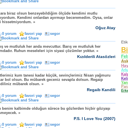
ara biraz olsun benzeyebildiğim ölçüde kendimi mutlu
ıyordum. Kendimi onlardan ayırmayı beceremedim. Oysa, onlar
i hissetmiyordum. »
Oğuz Atay
0 yorum
favori yap
segor
Eti
ış ve mutluluk her anda mevcuttur. Barış ve mutluluk her
Bi
mdadır. Ruhun meseleleri için siyasi çözümler yoktur. »
Fel
Kızılderili Atasözleri
Aş
0 yorum
favori yap
segor
Hay
Ark
Kal
tlerimiz kum tanesi kadar küçük, sevinçlerimiz Nisan yağmuru
Kel
ar bol olsun. Bu mübarek geceniz sevapla dolsun. Regaip
Yan
diliniz mübarek olsun. »
Par
Regaib Kandili
Erk
0 yorum
favori yap
segor
 benim kalbimde olduğun sürece bu gözlerden hiçbir gözyaşı
şmeyecek. »
P.S. I Love You (2007)
0 yorum
favori yap
segor