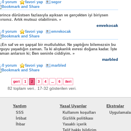
0 yorum
favori yap
segor
erince dürüstsen fazlasıyla aşıksan ve gerçekten iyi biriysen
ırsınız. Artık mutsuz olabilirsin. »
emrekocak
0 yorum
favori yap
emrekocak
;En saf ve en şapşal bir mutluluktur. Ne yaptığını bilemezsin bu
guyu yaşadığın zaman. Ta ki alışkanlık evresi doğana kadar. İşte
aman anlarsın ki; Ben seninle ciddiyim. »
marbled
0 yorum
favori yap
marbled
geri
1
2
3
4
...
6
ileri
82 toplam veri.. 17-32 gösterilen veri.
Yardım
Yasal Uyarılar
Ekstralar
SSS
Kullanım koşulları
Uygulamala
İrtibat
Gizlilik politikası
İhbar
Yasaklı içerik
Telif hakkı bildirim