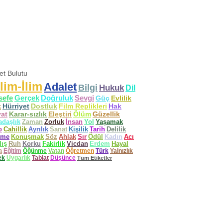
ket Bulutu
lim-İlim
Adalet
Bilgi
Hukuk
Dil
sefe
Gerçek
Doğruluk
Sevgi
Güç
Evlilik
k
Hürriyet
Dostluk
Film Replikleri
Hak
at
Karar-sızlık
Eleştiri
Ölüm
Güzellik
adaşlık
Zaman
Zorluk
İnsan
Yol
Yaşamak
p
Cahillik
Ayrılık
Sanat
Kişilik
Tarih
Delilik
ime
Konuşmak
Söz
Ahlak
Sır
Ödül
Kadın
Acı
lış
Ruh
Korku
Fakirlik
Vicdan
Erdem
Hayal
a
Eğitim
Öğünme
Vatan
Öğretmen
Türk
Yalnızlık
ek
Uygarlık
Tabiat
Düşünce
Tüm Etiketler