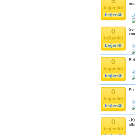
5
mut
beğenildi
beğen
0
Sen
zam
beğenildi
beğen
0
Bir
beğenildi
beğen
0
Bir
beğenildi
beğen
0
- K
ell
beğenildi