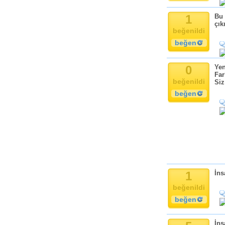
Komik
Kandil
1
Bu 
çık
Baba
beğenildi
Anne
beğen
Bayram
Doğum Günü
0
Yen
Far
beğenildi
Siz
beğen
1
İns
beğenildi
beğen
İns