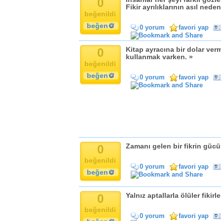
0
Komik
Fikir ayrılıklarının asıl nede
beğenildi
Kandil
beğen
Baba
0 yorum
favori yap
Anne
Bayram
0
Kitap ayracına bir dolar verm
kullanmak varken. »
Doğum Günü
beğenildi
beğen
0 yorum
favori yap
0
Zamanı gelen bir fikrin gücü
beğenildi
0 yorum
favori yap
beğen
0
Yalnız aptallarla ölüler fikirl
beğenildi
0 yorum
favori yap