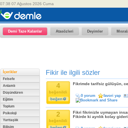
07:38 07 Ağustos 2026 Cuma
Demi Taze Kalanlar
Atasözleri
Deyimler
Mısral
Fikir ile ilgili sözler
İçerikler
Felsefe
4
Fikrimde tarifsiz gülüşün, c
Anlamlı
beğenildi
Düşündüren
0 yorum
favori yap
beğen
Eğitim
Toplum
2
Fikri fikrinizle uymayan insa
Psikoloji
Fikirde ki ayrılık kolay gider
Yurttaşlık
beğenildi
Bilişim
beğen