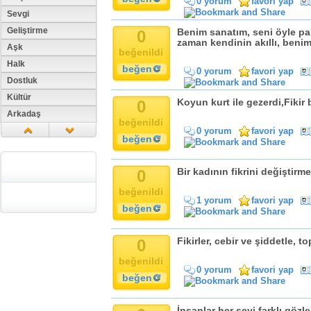
0 yorum
favori yap
Sevgi
Geliştirme
0
Benim sanatım, seni öyle par
zaman kendinin akıllı, beni
Aşk
beğenildi
Halk
beğen
0 yorum
favori yap
Dostluk
Kültür
0
Koyun kurt ile gezerdi,Fikir
Arkadaş
beğenildi
Aile
0 yorum
favori yap
beğen
Tarih
Dil
0
Bir kadının fikrini değiştirm
Din
beğenildi
Replik
1 yorum
favori yap
beğen
Zaman
Güzellik
0
Fikirler, cebir ve şiddetle, t
Cinsiyet
beğenildi
Kadın
0 yorum
favori yap
beğen
Doğa
Erkek
İnsanlar her şeyi farklı gözle