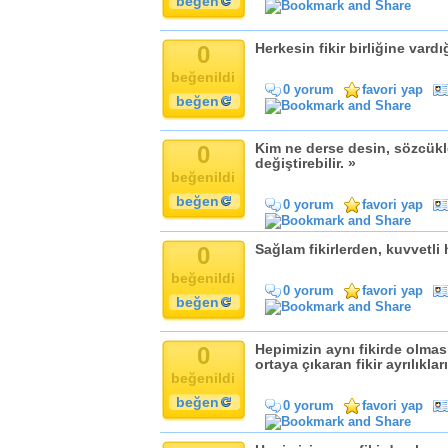
beğen
0
Herkesin fikir birliğine vard
beğenildi
0 yorum
favori yap
beğen
0
Kim ne derse desin, sözcük
değiştirebilir. »
beğenildi
beğen
0 yorum
favori yap
0
Sağlam fikirlerden, kuvvetli 
beğenildi
0 yorum
favori yap
beğen
0
Hepimizin aynı fikirde olması 
ortaya çıkaran fikir ayrılıkları
beğenildi
beğen
0 yorum
favori yap