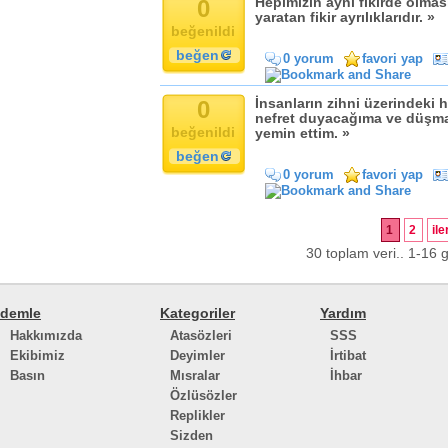
0
Hepimizin aynı fikirde olması
yaratan fikir ayrılıklarıdır. »
beğenildi
beğen
0 yorum
favori yap
0
İnsanların zihni üzerindeki 
nefret duyacağıma ve düşma
beğenildi
yemin ettim. »
beğen
0 yorum
favori yap
1
2
ile
30 toplam veri.. 1-16 g
demle
Kategoriler
Yardım
Hakkımızda
Atasözleri
SSS
Ekibimiz
Deyimler
İrtibat
Basın
Mısralar
İhbar
Özlüsözler
Replikler
Sizden