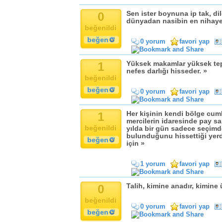
0
Sen ister boynuna ip tak, di
dünyadan nasibin en nihayet
beğenildi
beğen
0 yorum
favori yap
1
Yüksek makamlar yüksek tepe
nefes darlığı hisseder. »
beğenildi
beğen
0 yorum
favori yap
1
Her kişinin kendi bölge cum
mercilerin idaresinde pay sa
beğenildi
yılda bir gün sadece seçimde
bulunduğunu hissettiği yerde
beğen
için »
1 yorum
favori yap
0
Talih, kimine anadır, kimine
beğenildi
0 yorum
favori yap
beğen