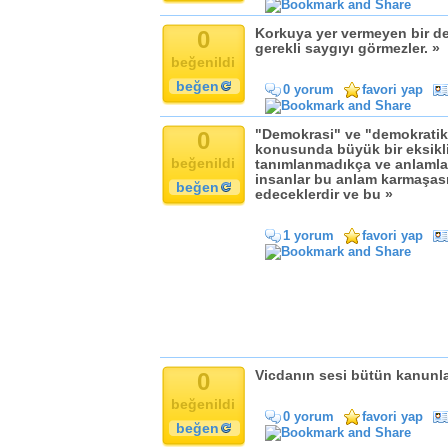
Komik
Kandil
0
Korkuya yer vermeyen bir de
gerekli saygıyı görmezler. »
Baba
beğenildi
Anne
beğen
0 yorum
favori yap
Bayram
Doğum Günü
0
"Demokrasi" ve "demokratik 
konusunda büyük bir eksiklik
beğenildi
tanımlanmadıkça ve anlamlar
insanlar bu anlam karmaşa
beğen
edeceklerdir ve bu »
1 yorum
favori yap
0
Vicdanın sesi bütün kanunla
beğenildi
0 yorum
favori yap
beğen