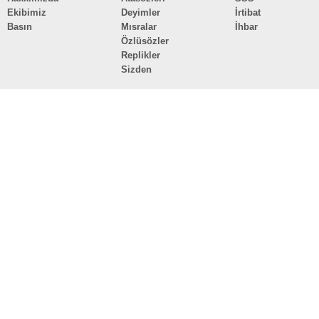
Ekibimiz
Deyimler
İrtibat
Basın
Mısralar
İhbar
Özlüsözler
Replikler
Sizden