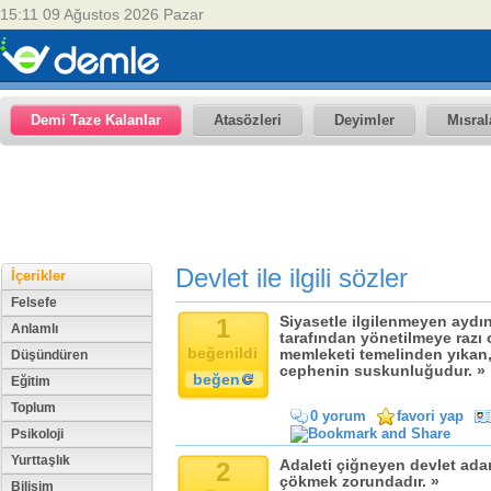
15:11 09 Ağustos 2026 Pazar
Demi Taze Kalanlar
Atasözleri
Deyimler
Mısral
Devlet ile ilgili sözler
İçerikler
Felsefe
1
Siyasetle ilgilenmeyen aydın
Anlamlı
tarafından yönetilmeye razı 
beğenildi
memleketi temelinden yıkan, 
Düşündüren
cephenin suskunluğudur. »
beğen
Eğitim
Toplum
0 yorum
favori yap
Psikoloji
Yurttaşlık
2
Adaleti çiğneyen devlet adam
çökmek zorundadır. »
Bilişim