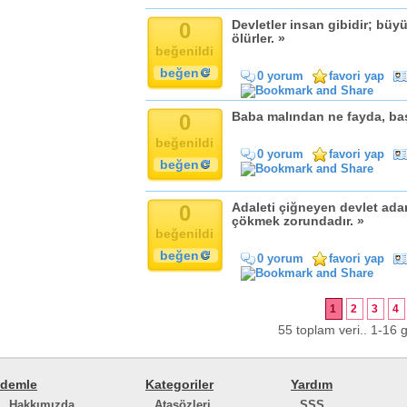
0
Devletler insan gibidir; büyür
ölürler. »
beğenildi
beğen
0 yorum
favori yap
0
Baba malından ne fayda, baş
beğenildi
0 yorum
favori yap
beğen
0
Adaleti çiğneyen devlet adam
çökmek zorundadır. »
beğenildi
beğen
0 yorum
favori yap
1
2
3
4
55 toplam veri.. 1-16 g
demle
Kategoriler
Yardım
Hakkımızda
Atasözleri
SSS