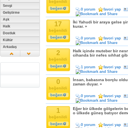
beğenildi
Sevgi
beğen
0 yorum
favori yap
Geliştirme
Aşk
17
İki Yahudi bir araya gelse şir
Halk
kurar. »
beğenildi
Dostluk
beğen
0 yorum
favori yap
Kültür
Arkadaş
2
Halk içinde muteber bir nes
Aile
cihanda bir nefes sıhhat gibi
beğenildi
Tarih
beğen
1 yorum
favori yap
Dil
Din
0
İnsan, babasına borçlu old
Replik
zaman duyar. »
beğenildi
Zaman
beğen
Güzellik
0 yorum
favori yap
Cinsiyet
Kadın
1
Eğer bir ülkede gölgelerin 
o ülkede güneş batıyor deme
Doğa
beğenildi
Erkek
beğen
0 yorum
favori yap