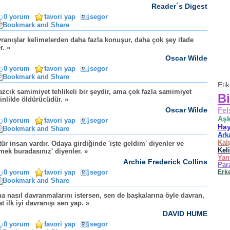
Reader´s Digest
0 yorum
favori yap
segor
ranışlar kelimelerden daha fazla konuşur, daha çok şey ifade
r. »
Oscar Wilde
0 yorum
favori yap
segor
Eti
azcık samimiyet tehlikeli bir şeydir, ama çok fazla samimiyet
Bi
inlikle öldürücüdür. »
Oscar Wilde
Fel
Aş
0 yorum
favori yap
segor
Hay
Ark
Kal
 tür insan vardır. Odaya girdiğinde 'işte geldim' diyenler ve
Kel
mek buradasınız' diyenler. »
Yan
Archie Frederick Collins
Par
0 yorum
favori yap
segor
Erk
a nasıl davranmalarını istersen, sen de başkalarına öyle davran,
at ilk iyi davranışı sen yap. »
DAVID HUME
0 yorum
favori yap
segor