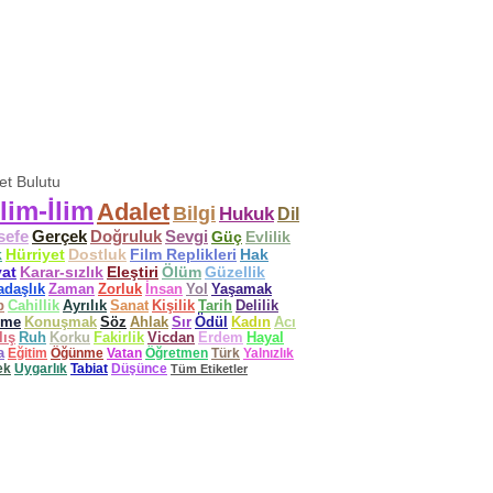
ket Bulutu
lim-İlim
Adalet
Bilgi
Hukuk
Dil
sefe
Gerçek
Doğruluk
Sevgi
Güç
Evlilik
k
Hürriyet
Dostluk
Film Replikleri
Hak
at
Karar-sızlık
Eleştiri
Ölüm
Güzellik
adaşlık
Zaman
Zorluk
İnsan
Yol
Yaşamak
p
Cahillik
Ayrılık
Sanat
Kişilik
Tarih
Delilik
ime
Konuşmak
Söz
Ahlak
Sır
Ödül
Kadın
Acı
lış
Ruh
Korku
Fakirlik
Vicdan
Erdem
Hayal
a
Eğitim
Öğünme
Vatan
Öğretmen
Türk
Yalnızlık
ek
Uygarlık
Tabiat
Düşünce
Tüm Etiketler