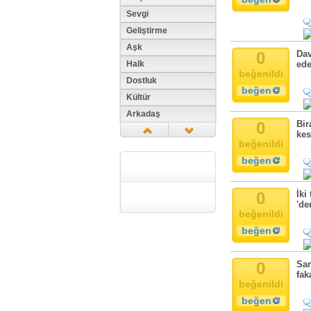
Sevgi
Geliştirme
Aşk
0
Dav
Halk
ede
beğenildi
Dostluk
beğen
Kültür
Arkadaş
0
Bir
Aile
kes
beğenildi
Tarih
beğen
Dil
Din
0
İki
Replik
'de
beğenildi
Zaman
beğen
Güzellik
Cinsiyet
Kadın
0
San
fak
Doğa
beğenildi
Erkek
beğen