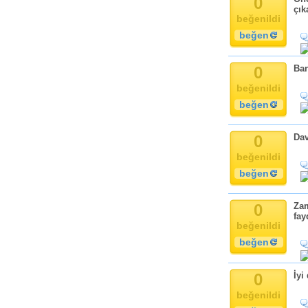
0
çık
beğenildi
beğen
0
Ban
beğenildi
beğen
0
Dav
beğenildi
beğen
0
Zam
fay
beğenildi
beğen
0
İyi
beğenildi