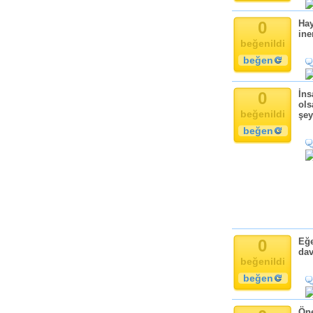
Komik
Kandil
0
Hay
ine
Baba
beğenildi
Anne
beğen
Bayram
Doğum Günü
0
İns
ols
beğenildi
şey
beğen
0
Eğe
dav
beğenildi
beğen
Öne