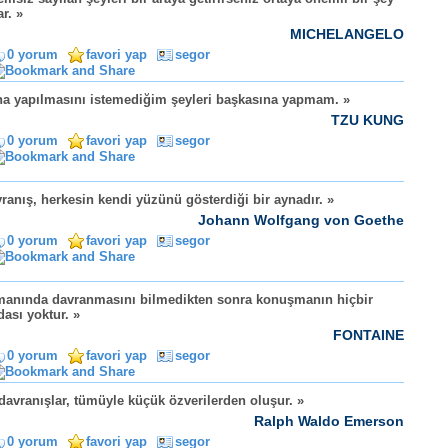
ar. »
MICHELANGELO
0 yorum
favori yap
segor
a yapılmasını istemediğim şeyleri başkasına yapmam. »
TZU KUNG
0 yorum
favori yap
segor
ranış, herkesin kendi yüzünü gösterdiği bir aynadır. »
Johann Wolfgang von Goethe
0 yorum
favori yap
segor
anında davranmasını bilmedikten sonra konuşmanın hiçbir
dası yoktur. »
FONTAINE
0 yorum
favori yap
segor
 davranışlar, tümüyle küçük özverilerden oluşur. »
Ralph Waldo Emerson
0 yorum
favori yap
segor