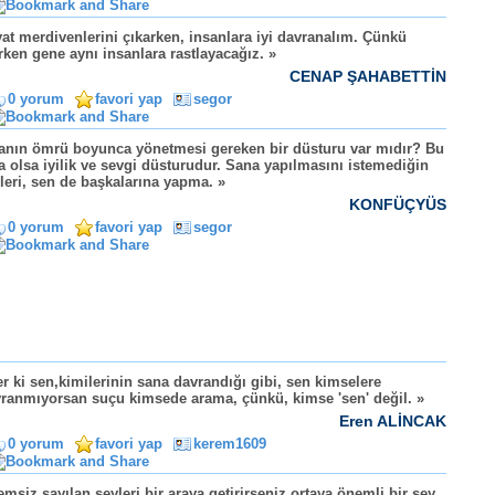
at merdivenlerini çıkarken, insanlara iyi davranalım. Çünkü
rken gene aynı insanlara rastlayacağız. »
CENAP ŞAHABETTİN
0 yorum
favori yap
segor
anın ömrü boyunca yönetmesi gereken bir düsturu var mıdır? Bu
a olsa iyilik ve sevgi düsturudur. Sana yapılmasını istemediğin
leri, sen de başkalarına yapma. »
KONFÜÇYÜS
0 yorum
favori yap
segor
r ki sen,kimilerinin sana davrandığı gibi, sen kimselere
ranmıyorsan suçu kimsede arama, çünkü, kimse 'sen' değil. »
Eren ALİNCAK
0 yorum
favori yap
kerem1609
msiz sayılan şeyleri bir araya getirirseniz ortaya önemli bir şey