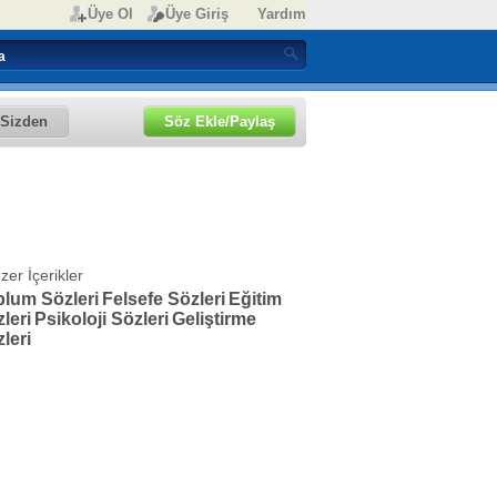
Üye Ol
Üye Giriş
Yardım
Sizden
Söz Ekle/Paylaş
zer İçerikler
plum Sözleri
Felsefe Sözleri
Eğitim
leri
Psikoloji Sözleri
Geliştirme
leri