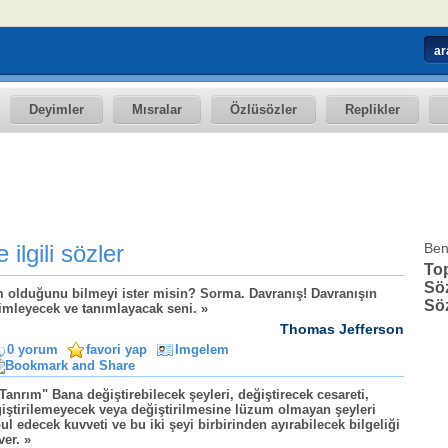
Deyimler
Mısralar
Özlüsözler
Replikler
 ilgili sözler
Ben
To
Söz
 olduğunu bilmeyi ister misin? Sorma. Davranış! Davranışın
Söz
imleyecek ve tanımlayacak seni. »
Thomas Jefferson
0 yorum
favori yap
Imgelem
Tanrım" Bana değiştirebilecek şeyleri, değiştirecek cesareti,
iştirilemeyecek veya değiştirilmesine lüzum olmayan şeyleri
ul edecek kuvveti ve bu iki şeyi birbirinden ayırabilecek bilgeliği
ver. »