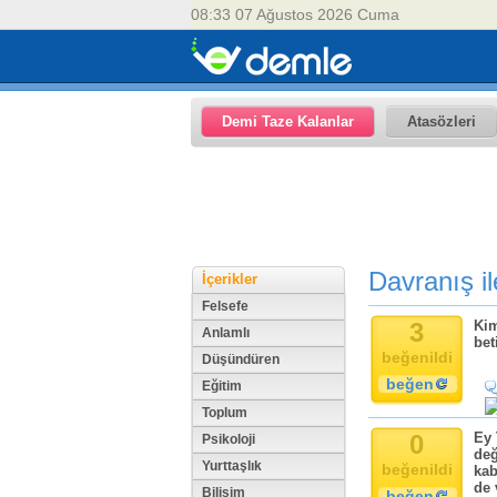
08:33 07 Ağustos 2026 Cuma
Demi Taze Kalanlar
Atasözleri
Davranış ile
İçerikler
Felsefe
3
Kim
Anlamlı
bet
beğenildi
Düşündüren
beğen
Eğitim
Toplum
0
Ey 
Psikoloji
değ
Yurttaşlık
beğenildi
kab
de 
Bilişim
beğen