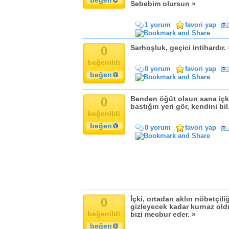
beğen
Komik
Sebebim olursun »
Kandil
1 yorum
favori yap
Baba
Anne
0
Sarhoşluk, geçici intihardır. 
Bayram
beğenildi
Doğum Günü
0 yorum
favori yap
beğen
0
Benden öğüt olsun sana içki
bastığın yeri gör, kendini bil
beğenildi
beğen
0 yorum
favori yap
0
İçki, ortadan aklın nöbetçiliğ
gizleyecek kadar kurnaz ol
beğenildi
bizi mecbur eder. »
beğen