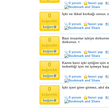
0 yorum
favori yap
0
İçki ve ikbal korkağı cesur, 
beğenildi
0 yorum
favori yap
beğen
0
Bazı insanlar içkiye dokunm
dokunur. »
beğenildi
beğen
0 yorum
favori yap
0
Karım beni içki içtiğim için 
terkettiği için mi içmeye ba
beğenildi
beğen
0 yorum
favori yap
0
İçki içeri girer girmez, akıl da
beğenildi
0 yorum
favori yap
beğen