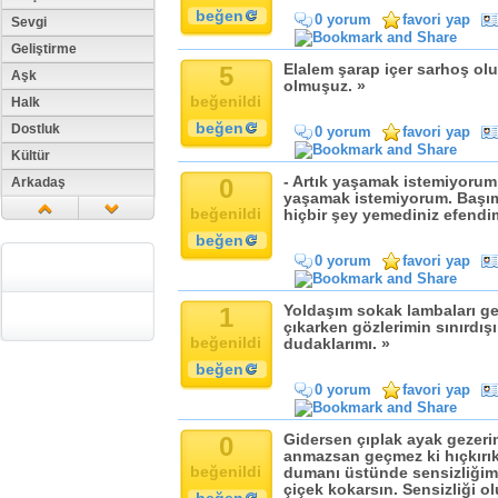
beğen
0 yorum
favori yap
Sevgi
Geliştirme
5
Elalem şarap içer sarhoş olu
Aşk
olmuşuz. »
beğenildi
Halk
beğen
Dostluk
0 yorum
favori yap
Kültür
0
- Artık yaşamak istemiyorum O
Arkadaş
yaşamak istemiyorum. Başım
Aile
beğenildi
hiçbir şey yemediniz efendim
Tarih
beğen
0 yorum
favori yap
Dil
Din
1
Yoldaşım sokak lambaları ge
Replik
çıkarken gözlerimin sınırdış
beğenildi
Zaman
dudaklarımı. »
beğen
Güzellik
0 yorum
favori yap
Cinsiyet
Kadın
0
Gidersen çıplak ayak gezeri
Doğa
anmazsan geçmez ki hıçkırık
beğenildi
dumanı üstünde sensizliğim
Erkek
çiçek kokarsın. Sensizliği 