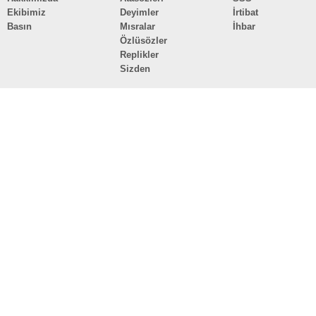
Ekibimiz
Deyimler
İrtibat
Basın
Mısralar
İhbar
Özlüsözler
Replikler
Sizden