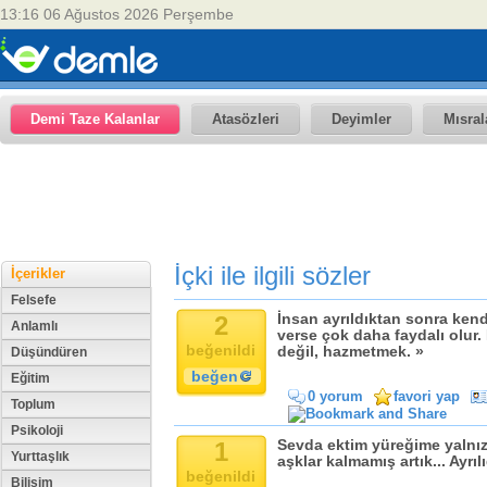
13:16 06 Ağustos 2026 Perşembe
Demi Taze Kalanlar
Atasözleri
Deyimler
Mısral
İçki ile ilgili sözler
İçerikler
Felsefe
2
İnsan ayrıldıktan sonra ken
Anlamlı
verse çok daha faydalı olur
beğenildi
değil, hazmetmek. »
Düşündüren
beğen
Eğitim
0 yorum
favori yap
Toplum
Psikoloji
1
Sevda ektim yüreğime yalnızl
Yurttaşlık
aşklar kalmamış artık... Ayrı
beğenildi
Bilişim