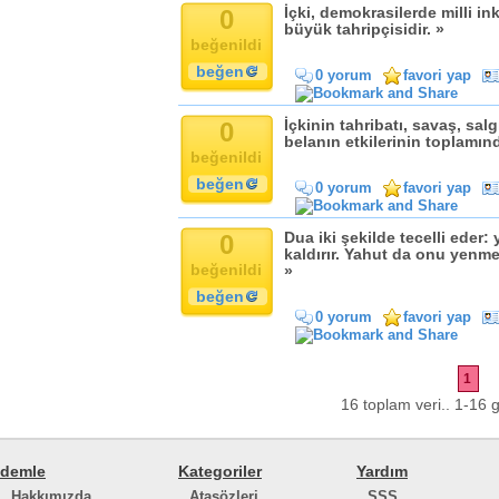
0
İçki, demokrasilerde milli ink
büyük tahripçisidir. »
beğenildi
beğen
0 yorum
favori yap
0
İçkinin tahribatı, savaş, salg
belanın etkilerinin toplamı
beğenildi
beğen
0 yorum
favori yap
0
Dua iki şekilde tecelli eder:
kaldırır. Yahut da onu yenmem
beğenildi
»
beğen
0 yorum
favori yap
1
16 toplam veri.. 1-16 g
demle
Kategoriler
Yardım
Hakkımızda
Atasözleri
SSS