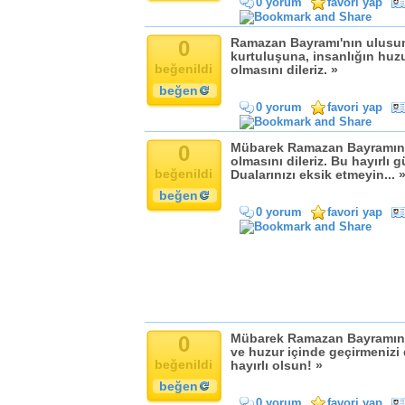
0 yorum
favori yap
Komik
Kandil
0
Ramazan Bayramı'nın ulusum
Baba
kurtuluşuna, insanlığın huzu
beğenildi
Anne
olmasını dileriz. »
beğen
Bayram
0 yorum
favori yap
Doğum Günü
0
Mübarek Ramazan Bayramınızı
olmasını dileriz. Bu hayırlı 
beğenildi
Dualarınızı eksik etmeyin... 
beğen
0 yorum
favori yap
0
Mübarek Ramazan Bayramını s
ve huzur içinde geçirmenizi 
beğenildi
hayırlı olsun! »
beğen
0 yorum
favori yap