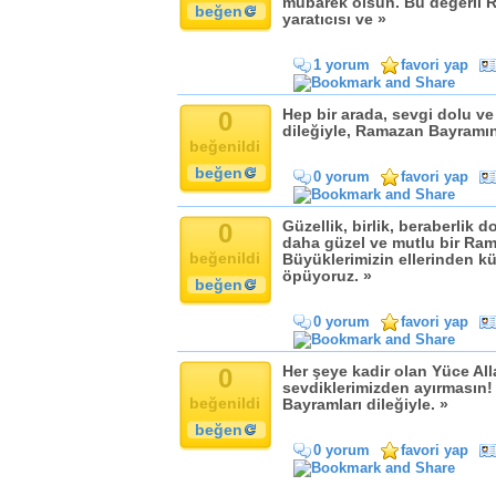
mübarek olsun. Bu değerli 
beğen
yaratıcısı ve »
1 yorum
favori yap
0
Hep bir arada, sevgi dolu v
dileğiyle, Ramazan Bayramın
beğenildi
beğen
0 yorum
favori yap
0
Güzellik, birlik, beraberlik
daha güzel ve mutlu bir Ram
beğenildi
Büyüklerimizin ellerinden k
öpüyoruz. »
beğen
0 yorum
favori yap
0
Her şeye kadir olan Yüce All
sevdiklerimizden ayırmasın! 
beğenildi
Bayramları dileğiyle. »
beğen
0 yorum
favori yap