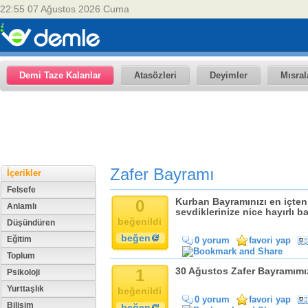
22:55 07 Ağustos 2026 Cuma
Demi Taze Kalanlar
Atasözleri
Deyimler
Mısral
Zafer Bayramı
İçerikler
Felsefe
0
Kurban Bayramınızı en içten d
Anlamlı
sevdiklerinize nice hayırlı ba
beğenildi
Düşündüren
beğen
Eğitim
0 yorum
favori yap
Toplum
1
30 Ağustos Zafer Bayramımız
Psikoloji
Yurttaşlık
beğenildi
0 yorum
favori yap
Bilişim
beğen