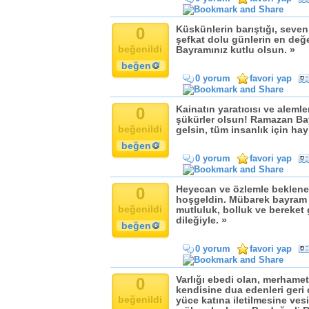
0
Küskünlerin barıştığı, sevenl
şefkat dolu günlerin en değ
beğenildi
Bayramınız kutlu olsun. »
beğen
0 yorum
favori yap
0
Kainatın yaratıcısı ve aleml
şükürler olsun! Ramazan Bay
beğenildi
gelsin, tüm insanlık için hay
beğen
0 yorum
favori yap
0
Heyecan ve özlemle beklene
hoşgeldin. Mübarek bayram 
beğenildi
mutluluk, bolluk ve bereket g
dileğiyle. »
beğen
0 yorum
favori yap
0
Varlığı ebedi olan, merhamet
kendisine dua edenleri geri 
beğenildi
yüce katına iletilmesine ve