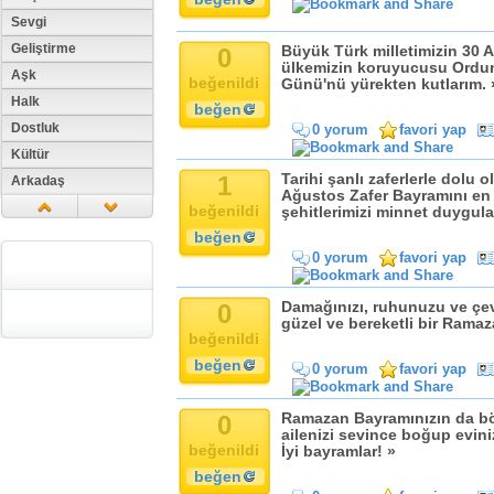
Sevgi
Geliştirme
0
Büyük Türk milletimizin 30 
ülkemizin koruyucusu Ordum
Aşk
beğenildi
Günü'nü yürekten kutlarım. 
Halk
beğen
Dostluk
0 yorum
favori yap
Kültür
1
Tarihi şanlı zaferlerle dolu 
Arkadaş
Ağustos Zafer Bayramını en i
Aile
beğenildi
şehitlerimizi minnet duygula
Tarih
beğen
0 yorum
favori yap
Dil
Din
0
Damağınızı, ruhunuzu ve çev
Replik
güzel ve bereketli bir Ramaz
beğenildi
Zaman
beğen
Güzellik
0 yorum
favori yap
Cinsiyet
0
Ramazan Bayramınızın da bö
Kadın
ailenizi sevince boğup evini
Doğa
beğenildi
İyi bayramlar! »
Erkek
beğen