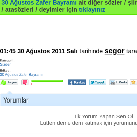
30 Ağustos Zafer Bayramı
ait diğer sözler / şiir
/ atasözleri / deyimler için
tıklayınız
segor
01:45 30 Ağustos 2011 Salı
tarihinde
tara
Kategori :
Sizden
Etiket :
30 Ağustos Zafer Bayramı
İlk Yorum Yapan Sen Ol
Lütfen deme dem katmak için yorumunuz