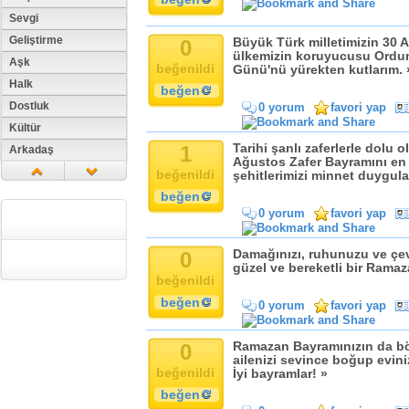
Sevgi
Geliştirme
0
Büyük Türk milletimizin 30 
ülkemizin koruyucusu Ordum
Aşk
beğenildi
Günü'nü yürekten kutlarım. 
Halk
beğen
Dostluk
0 yorum
favori yap
Kültür
1
Tarihi şanlı zaferlerle dolu 
Arkadaş
Ağustos Zafer Bayramını en i
Aile
beğenildi
şehitlerimizi minnet duygula
Tarih
beğen
0 yorum
favori yap
Dil
Din
0
Damağınızı, ruhunuzu ve çev
Replik
güzel ve bereketli bir Ramaz
beğenildi
Zaman
beğen
Güzellik
0 yorum
favori yap
Cinsiyet
0
Ramazan Bayramınızın da bö
Kadın
ailenizi sevince boğup evini
Doğa
beğenildi
İyi bayramlar! »
Erkek
beğen