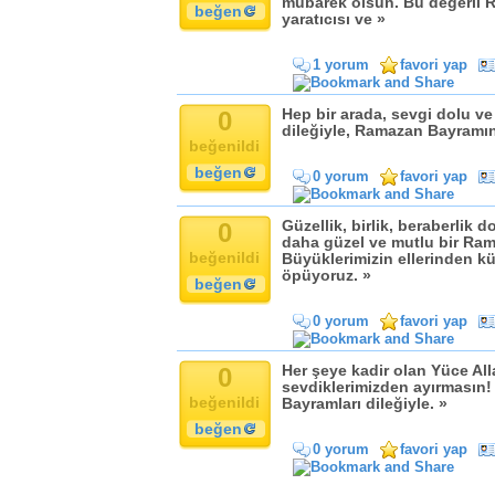
mübarek olsun. Bu değerli 
beğen
yaratıcısı ve »
1 yorum
favori yap
0
Hep bir arada, sevgi dolu v
dileğiyle, Ramazan Bayramın
beğenildi
beğen
0 yorum
favori yap
0
Güzellik, birlik, beraberlik
daha güzel ve mutlu bir Ram
beğenildi
Büyüklerimizin ellerinden k
öpüyoruz. »
beğen
0 yorum
favori yap
0
Her şeye kadir olan Yüce All
sevdiklerimizden ayırmasın! 
beğenildi
Bayramları dileğiyle. »
beğen
0 yorum
favori yap