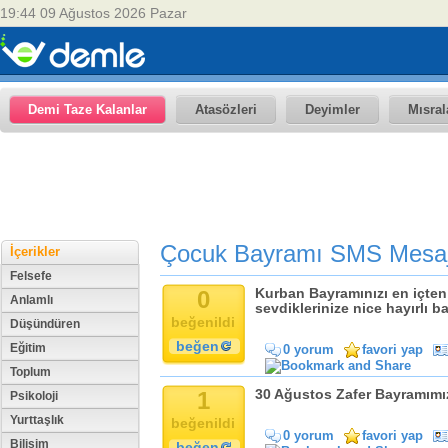
19:44 09 Ağustos 2026 Pazar
Demi Taze Kalanlar
Atasözleri
Deyimler
Mısral
Çocuk Bayramı SMS Mesaj
İçerikler
Felsefe
0
Kurban Bayramınızı en içten d
Anlamlı
sevdiklerinize nice hayırlı ba
beğenildi
Düşündüren
beğen
Eğitim
0 yorum
favori yap
Toplum
1
30 Ağustos Zafer Bayramımız
Psikoloji
Yurttaşlık
beğenildi
0 yorum
favori yap
Bilişim
beğen