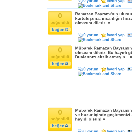
0 yorum
favori yap
Komik
Kandil
0
Ramazan Bayramı'nın ulusum
Baba
kurtuluşuna, insanlığın huzu
beğenildi
Anne
olmasını dileriz. »
beğen
Bayram
0 yorum
favori yap
Doğum Günü
0
Mübarek Ramazan Bayramınızı
olmasını dileriz. Bu hayırlı 
beğenildi
Dualarınızı eksik etmeyin... 
beğen
0 yorum
favori yap
0
Mübarek Ramazan Bayramını s
ve huzur içinde geçirmenizi 
beğenildi
hayırlı olsun! »
beğen
0 yorum
favori yap