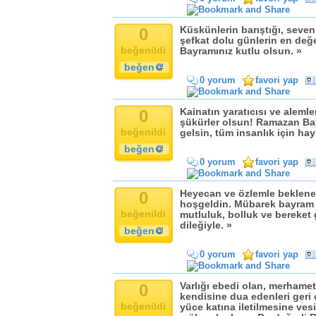
0
Küskünlerin barıştığı, sevenl
şefkat dolu günlerin en değ
beğenildi
Bayramınız kutlu olsun. »
beğen
0 yorum
favori yap
0
Kainatın yaratıcısı ve aleml
şükürler olsun! Ramazan Bay
beğenildi
gelsin, tüm insanlık için hay
beğen
0 yorum
favori yap
0
Heyecan ve özlemle beklene
hoşgeldin. Mübarek bayram 
beğenildi
mutluluk, bolluk ve bereket g
dileğiyle. »
beğen
0 yorum
favori yap
0
Varlığı ebedi olan, merhamet
kendisine dua edenleri geri 
beğenildi
yüce katına iletilmesine ve