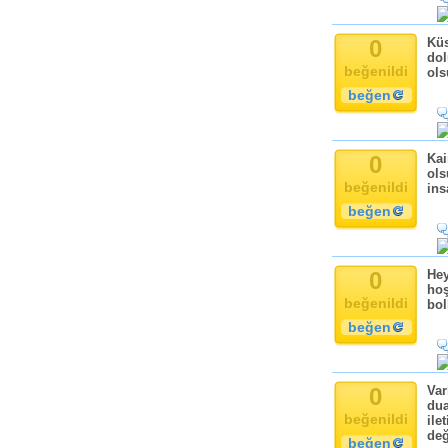
0
Küs
dol
beğenildi
ols
beğen
0
Kai
ols
beğenildi
ins
beğen
0
Hey
hoş
beğenildi
bol
beğen
0
Var
dua
beğenildi
ile
değ
beğen