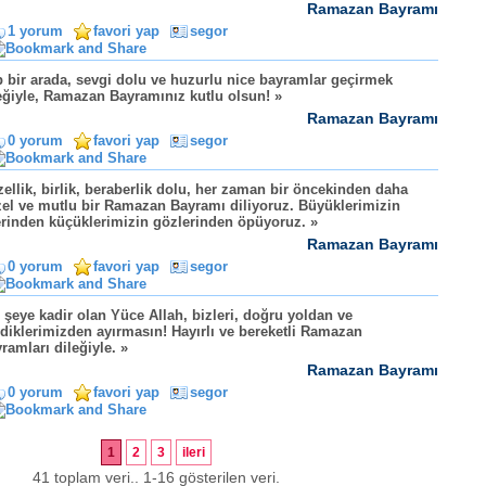
Ramazan Bayramı
1 yorum
favori yap
segor
 bir arada, sevgi dolu ve huzurlu nice bayramlar geçirmek
eğiyle, Ramazan Bayramınız kutlu olsun! »
Ramazan Bayramı
0 yorum
favori yap
segor
ellik, birlik, beraberlik dolu, her zaman bir öncekinden daha
el ve mutlu bir Ramazan Bayramı diliyoruz. Büyüklerimizin
erinden küçüklerimizin gözlerinden öpüyoruz. »
Ramazan Bayramı
0 yorum
favori yap
segor
 şeye kadir olan Yüce Allah, bizleri, doğru yoldan ve
diklerimizden ayırmasın! Hayırlı ve bereketli Ramazan
ramları dileğiyle. »
Ramazan Bayramı
0 yorum
favori yap
segor
1
2
3
ileri
41 toplam veri.. 1-16 gösterilen veri.