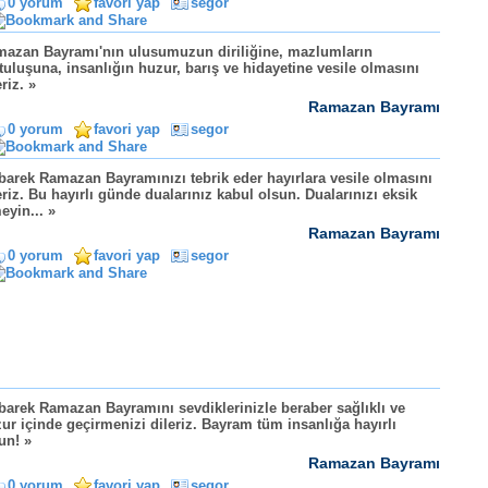
0 yorum
favori yap
segor
azan Bayramı'nın ulusumuzun diriliğine, mazlumların
tuluşuna, insanlığın huzur, barış ve hidayetine vesile olmasını
eriz. »
Ramazan Bayramı
0 yorum
favori yap
segor
arek Ramazan Bayramınızı tebrik eder hayırlara vesile olmasını
eriz. Bu hayırlı günde dualarınız kabul olsun. Dualarınızı eksik
eyin... »
Ramazan Bayramı
0 yorum
favori yap
segor
arek Ramazan Bayramını sevdiklerinizle beraber sağlıklı ve
ur içinde geçirmenizi dileriz. Bayram tüm insanlığa hayırlı
un! »
Ramazan Bayramı
0 yorum
favori yap
segor