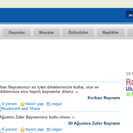
Deyimler
Mısralar
Özlüsözler
Replikler
19 M
R
ban Bayramınızı en içten dileklerimizle kutlar, size ve
Ul
diklerinize nice hayırlı bayramlar dileriz. »
30 
Kurban Bayramı
0 yorum
favori yap
segor
Ağustos Zafer Bayramımız kutlu olsun. »
30 Ağustos Zafer Bayramı
0 yorum
favori yap
segor