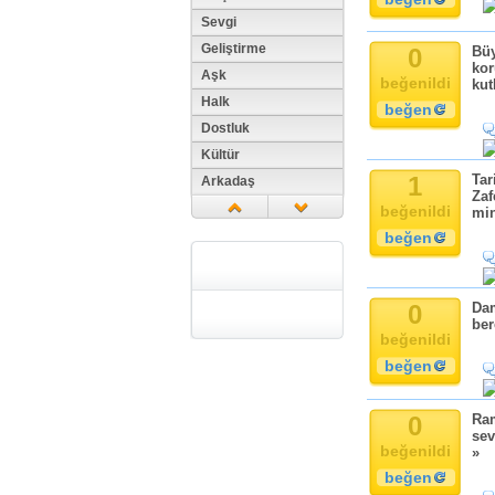
Sevgi
Geliştirme
0
Büy
kor
Aşk
beğenildi
kut
Halk
beğen
Dostluk
Kültür
1
Tar
Arkadaş
Zaf
Aile
beğenildi
min
Tarih
beğen
Dil
Din
0
Dam
Replik
ber
beğenildi
Zaman
beğen
Güzellik
Cinsiyet
0
Ram
Kadın
sev
Doğa
beğenildi
»
Erkek
beğen