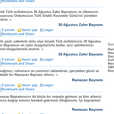
ük Türk milletimizin 30 Ağustos Zafer Bayramını ve ülkemizin
uyucusu Ordumuzun Türk Silahlı Kuvvetler Günü'nü yürekten
larım. »
30 Ağustos Zafer Bayramı
0 yorum
favori yap
segor
ihi şanlı zaferlerle dolu olan büyük Türk milletimizin 30 Ağustos
Ben
er Bayramını en içten duygularımla kutlar, aziz şehitlerimizi
net duygularımla anarım. »
Ram
Nis
30 Ağustos Zafer Bayramı
Bay
0 yorum
favori yap
segor
Kur
Mesa
SMS
ağınızı, ruhunuzu ve çevrenizi tatlandıran, gerçekten güzel ve
Bay
eketli bir Ramazan Bayramı dileriz. »
Ramazan Bayramı
0 yorum
favori yap
segor
azan Bayramınızın da böyle bir neşeyle gelmesi ve tüm ailenizi
ince boğup evinize bereket getirmesi dileğimizle. İyi bayramlar!
Ramazan Bayramı