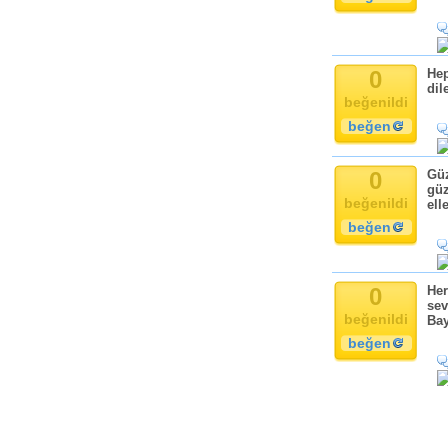
0
Hep
dil
beğenildi
beğen
0
Güz
güz
beğenildi
ell
beğen
0
Her
sev
beğenildi
Bay
beğen