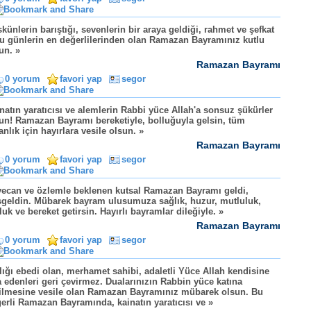
künlerin barıştığı, sevenlerin bir araya geldiği, rahmet ve şefkat
u günlerin en değerlilerinden olan Ramazan Bayramınız kutlu
un. »
Ramazan Bayramı
0 yorum
favori yap
segor
natın yaratıcısı ve alemlerin Rabbi yüce Allah'a sonsuz şükürler
un! Ramazan Bayramı bereketiyle, bolluğuyla gelsin, tüm
anlık için hayırlara vesile olsun. »
Ramazan Bayramı
0 yorum
favori yap
segor
ecan ve özlemle beklenen kutsal Ramazan Bayramı geldi,
geldin. Mübarek bayram ulusumuza sağlık, huzur, mutluluk,
luk ve bereket getirsin. Hayırlı bayramlar dileğiyle. »
Ramazan Bayramı
0 yorum
favori yap
segor
lığı ebedi olan, merhamet sahibi, adaletli Yüce Allah kendisine
 edenleri geri çevirmez. Dualarınızın Rabbin yüce katına
tilmesine vesile olan Ramazan Bayramınız mübarek olsun. Bu
erli Ramazan Bayramında, kainatın yaratıcısı ve »