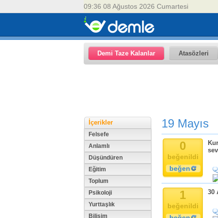
09:36 08 Ağustos 2026 Cumartesi
Demi Taze Kalanlar
Atasözleri
19 Mayıs
İçerikler
Felsefe
0
Kur
Anlamlı
sev
beğenildi
Düşündüren
beğen
Eğitim
Toplum
1
30 
Psikoloji
Yurttaşlık
beğenildi
Bilişim
beğen