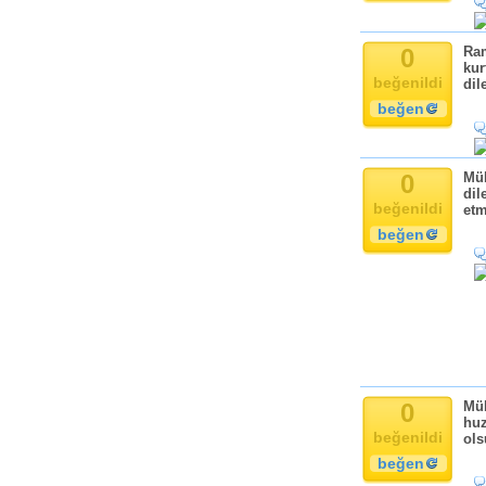
Komik
Kandil
0
Ram
Baba
kur
beğenildi
Anne
dil
beğen
Bayram
Doğum Günü
0
Müb
dil
beğenildi
etm
beğen
0
Müb
huz
beğenildi
ols
beğen