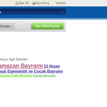
Üye Ol
Üye Giriş
Yardım
Sizden
Söz Ekle/Paylaş
ayıs İlgili Etiketler
amazan Bayramı
23 Nisan
usal Egemenlik ve Çocuk Bayramı
Ağustos Zafer Bayramı
Kurban Bayramı