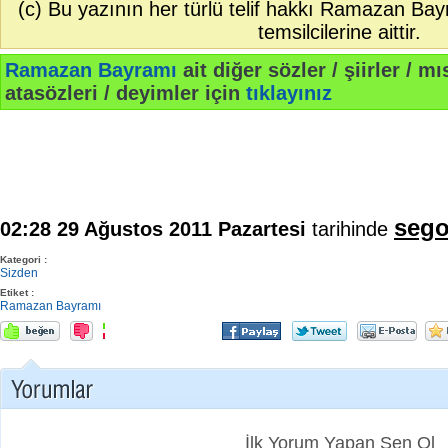
(c) Bu yazının her türlü telif hakkı Ramazan Bay
temsilcilerine aittir.
Ramazan Bayramı
ait diğer sözler / şiirler / mıs
atasözleri / deyimler için
tıklayınız
sego
02:28 29 Ağustos 2011 Pazartesi
tarihinde
Kategori :
Sizden
Etiket :
Ramazan Bayramı
İlk Yorum Yapan Sen Ol