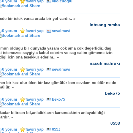
0 yorum
favori yap
vkolcuoglu
ede bir istek varsa orada bir yol vardir.. »
lobsang ramba
0 yorum
favori yap
sevalmavi
mun oldugu bir dunyada yasam cok ama cok degerlidir..dag
i istemezse saygiyla kabul ederim ve sag salim gitmeme izin
digi icin ona tesekkur ederim.. »
nasuh mahruki
0 yorum
favori yap
sevalmavi
en bir kez olur ölen bir kez gömülür ben sevdam ne ölür ne de
ülür. »
beko75
0 yorum
favori yap
beko75
kadar bilirsen bil,anlattıkların karsındakinin anlayabildiği
ardır. »
0553
0 yorum
favori yap
0553