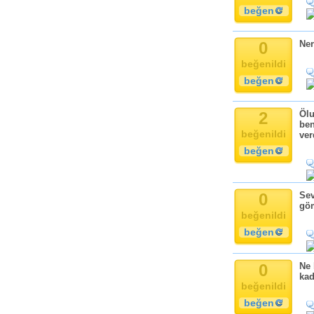
beğen
0
Ner
beğenildi
beğen
2
Ölu
ben
beğenildi
ver
beğen
0
Sev
göm
beğenildi
beğen
0
Ne 
kad
beğenildi
beğen