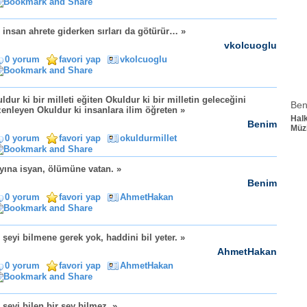
 insan ahrete giderken sırları da götürür… »
vkolcuoglu
0 yorum
favori yap
vkolcuoglu
ldur ki bir milleti eğiten Okuldur ki bir milletin geleceğini
Ben
enleyen Okuldur ki insanlara ilim öğreten »
Hal
Benim
Müz
0 yorum
favori yap
okuldurmillet
yına isyan, ölümüne vatan. »
Benim
0 yorum
favori yap
AhmetHakan
 şeyi bilmene gerek yok, haddini bil yeter. »
AhmetHakan
0 yorum
favori yap
AhmetHakan
 şeyi bilen bir şey bilmez. »