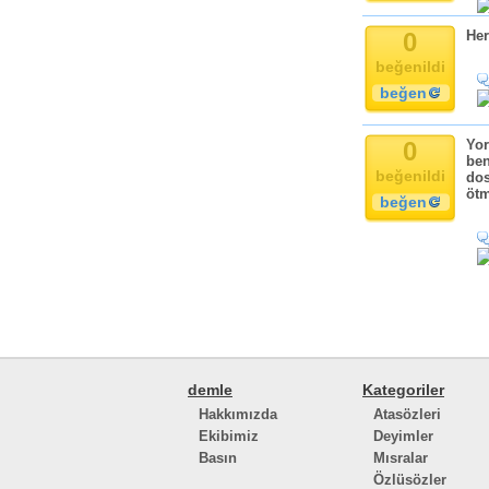
0
Her
beğenildi
beğen
0
Yor
ben
beğenildi
dos
ötm
beğen
demle
Kategoriler
Hakkımızda
Atasözleri
Ekibimiz
Deyimler
Basın
Mısralar
Özlüsözler