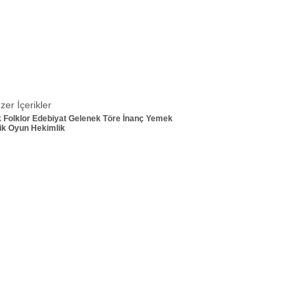
zer İçerikler
k
Folklor
Edebiyat
Gelenek
Töre
İnanç
Yemek
ik
Oyun
Hekimlik