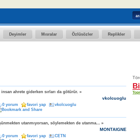
Deyimler
Mısralar
Özlüsözler
Replikler
Töre
Bi
 insan ahrete giderken sırları da götürür. »
Top
vkolcuoglu
0 yorum
favori yap
vkolcuoglu
ünmekten utanmıyorsan, söylemekten de utanma... »
MONTAIGNE
0 yorum
favori yap
CETN