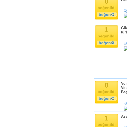
0
Komik
beğenildi
Kandil
beğen
Baba
Anne
1
Güç
Bayram
tür
Doğum Günü
beğenildi
beğen
0
Ve 
Ve 
beğenildi
Baş
beğen
1
Asa
beğenildi