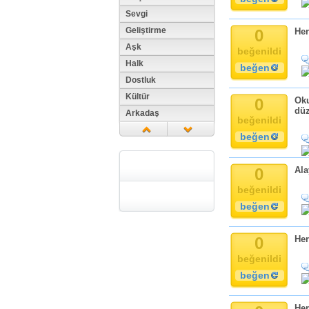
Sevgi
Geliştirme
0
Her
Aşk
beğenildi
Halk
beğen
Dostluk
Kültür
0
Oku
düz
Arkadaş
beğenildi
Aile
beğen
Tarih
Dil
0
Ala
Din
beğenildi
Replik
beğen
Zaman
Güzellik
0
Her
Cinsiyet
beğenildi
Kadın
beğen
Doğa
Erkek
Her