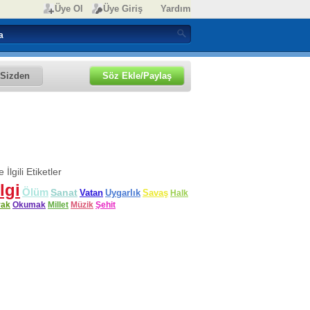
Üye Ol
Üye Giriş
Yardım
Sizden
Söz Ekle/Paylaş
 İlgili Etiketler
lgi
Ölüm
Sanat
Vatan
Uygarlık
Savaş
Halk
rak
Okumak
Millet
Müzik
Şehit