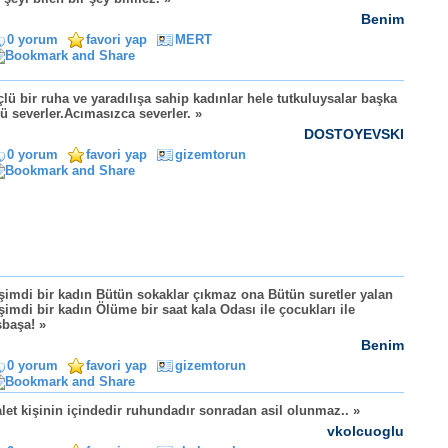
Benim
0 yorum
favori yap
MERT
lü bir ruha ve yaradılışa sahip kadınlar hele tutkuluysalar başka
lü severler.Acımasızca severler. »
DOSTOYEVSKI
0 yorum
favori yap
gizemtorun
şimdi bir kadın Bütün sokaklar çıkmaz ona Bütün suretler yalan
şimdi bir kadın Ölüme bir saat kala Odası ile çocukları ile
başa! »
Benim
0 yorum
favori yap
gizemtorun
let kişinin içindedir ruhundadır sonradan asil olunmaz.. »
vkolcuoglu