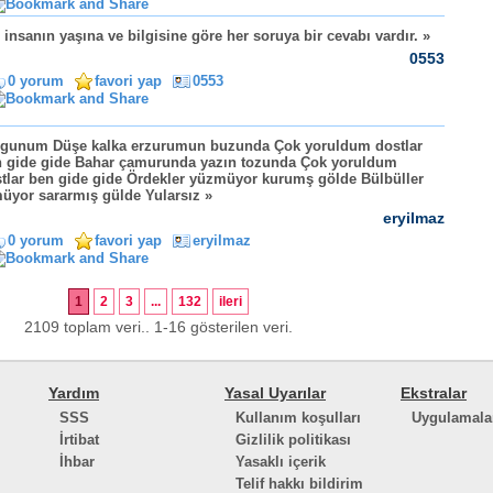
 insanın yaşına ve bilgisine göre her soruya bir cevabı vardır. »
0553
0 yorum
favori yap
0553
gunum Düşe kalka erzurumun buzunda Çok yoruldum dostlar
 gide gide Bahar çamurunda yazın tozunda Çok yoruldum
tlar ben gide gide Ördekler yüzmüyor kurumş gölde Bülbüller
üyor sararmış gülde Yularsız »
eryilmaz
0 yorum
favori yap
eryilmaz
1
2
3
...
132
ileri
2109 toplam veri.. 1-16 gösterilen veri.
Yardım
Yasal Uyarılar
Ekstralar
SSS
Kullanım koşulları
Uygulamala
İrtibat
Gizlilik politikası
İhbar
Yasaklı içerik
Telif hakkı bildirim