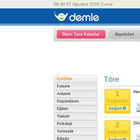
06:30 07 Ağustos 2026 Cuma
Demi Taze Kalanlar
Atasözleri
Töre
İçerikler
Felsefe
1
Her
Anlamlı
beğenildi
Düşündüren
beğen
Eğitim
Toplum
2
Düş
Psikoloji
Yurttaşlık
beğenildi
Bilişim
beğen