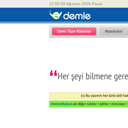
12:50 09 Ağustos 2026 Pazar
Demi Taze Kalanlar
Atasözleri
(c) Bu yazının her türlü telif h
AhmetHakan
ait diğer sözler / şiirler / mısralar /