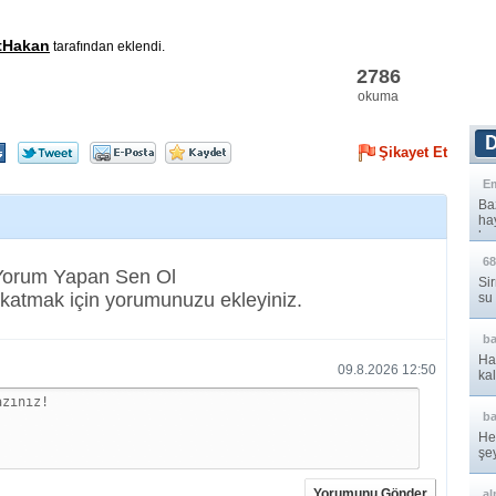
tHakan
tarafından eklendi.
2786
okuma
Şikayet Et
E
Baz
ha
hay
68
 Yorum Yapan Sen Ol
Sir
katmak için yorumunuzu ekleyiniz.
su
b
Ha
09.8.2026 12:50
kal
b
He
şe
çev
Yorumunu Gönder
al