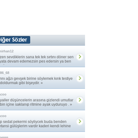
mirhan12
en sevdiklerin sana tek tek sırtını döner sen
yata devam edemezsin pes edersin ya ben
atıma ... »
86_68
rını ağzı gevşek birine söylemek kırık testiye
 doldurmak gibi bişeydir. »
acoo
yaller düşüncelerin arasına gizlendi umutlar
bin içine saklanıp ritmine ayak uyduruyo . »
acoo
p sedat pekermi söyliycek buda benden
ytansi gülüşlerim vardir kaderi kendi lehine
iren. »
peren