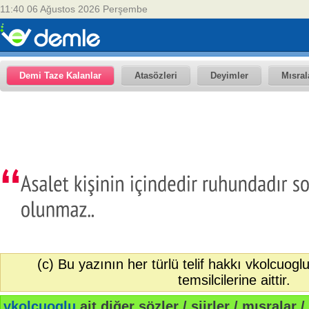
11:40 06 Ağustos 2026 Perşembe
Demi Taze Kalanlar
Atasözleri
Deyimler
Mısral
(c) Bu yazının her türlü telif hakkı vkolcuogl
temsilcilerine aittir.
vkolcuoglu
ait diğer sözler / şiirler / mısralar / 