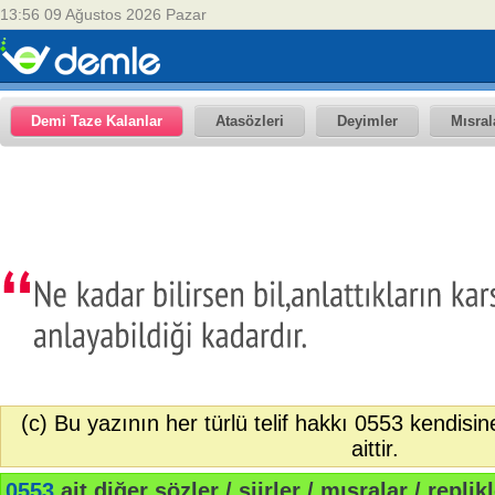
13:56 09 Ağustos 2026 Pazar
Demi Taze Kalanlar
Atasözleri
Deyimler
Mısral
(c) Bu yazının her türlü telif hakkı 0553 kendisin
aittir.
0553
ait diğer sözler / şiirler / mısralar / replikl