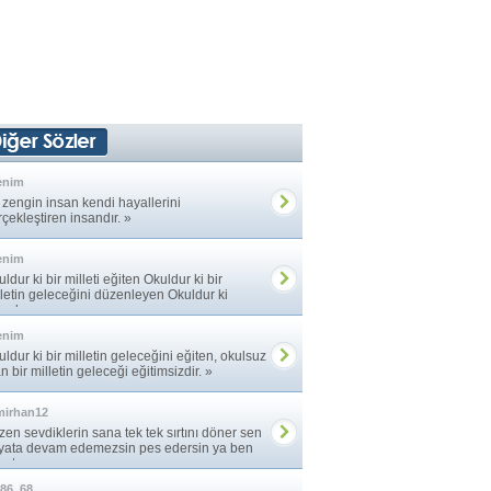
enim
 zengin insan kendi hayallerini
çekleştiren insandır. »
enim
ldur ki bir milleti eğiten Okuldur ki bir
lletin geleceğini düzenleyen Okuldur ki
anlara ... »
enim
ldur ki bir milletin geleceğini eğiten, okulsuz
n bir milletin geleceği eğitimsizdir. »
mirhan12
en sevdiklerin sana tek tek sırtını döner sen
yata devam edemezsin pes edersin ya ben
atıma ... »
86_68