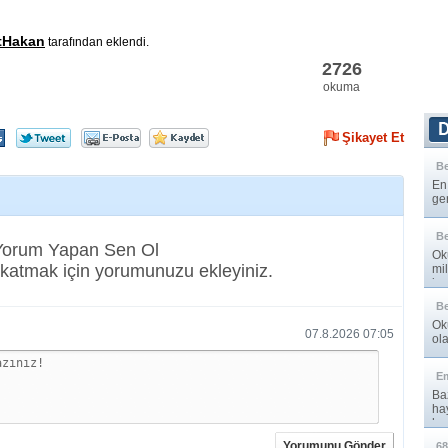
tHakan
tarafından eklendi.
2726
okuma
Şikayet Et
B
En
ger
B
 Yorum Yapan Sen Ol
Oku
katmak için yorumunuzu ekleyiniz.
mi
ins
B
Oku
07.8.2026 07:05
ola
E
Baz
ha
hay
Yorumunu Gönder
68