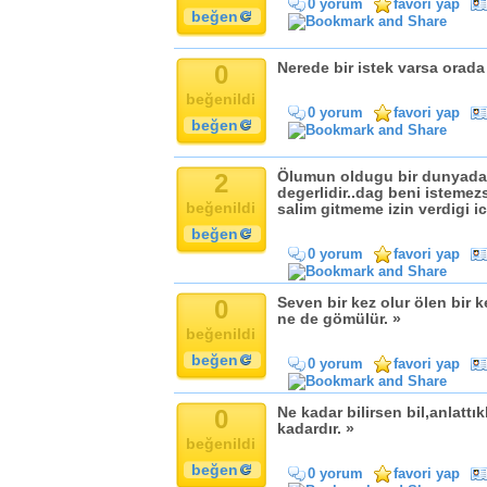
0 yorum
favori yap
beğen
0
Nerede bir istek varsa orada b
beğenildi
0 yorum
favori yap
beğen
2
Ölumun oldugu bir dunyada
degerlidir..dag beni istemez
beğenildi
salim gitmeme izin verdigi i
beğen
0 yorum
favori yap
0
Seven bir kez olur ölen bir
ne de gömülür. »
beğenildi
beğen
0 yorum
favori yap
0
Ne kadar bilirsen bil,anlattı
kadardır. »
beğenildi
beğen
0 yorum
favori yap