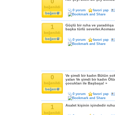
0
Komik
beğenildi
Kandil
0 yorum
favori yap
beğen
Baba
Anne
1
Güçlü bir ruha ve yaradılışa
Bayram
başka türlü severler.Acıması
Doğum Günü
beğenildi
beğen
0 yorum
favori yap
0
Ve şimdi bir kadın Bütün so
yalan Ve şimdi bir kadın Ölü
beğenildi
çocukları ile Başbaşa! »
beğen
0 yorum
favori yap
1
Asalet kişinin içindedir ruh
beğenildi