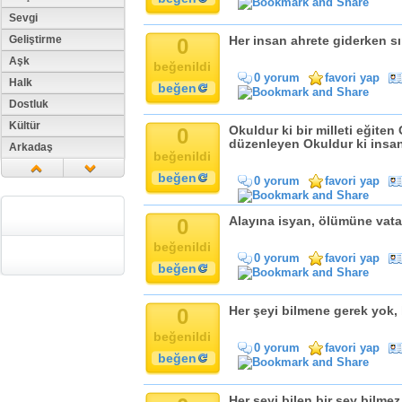
Sevgi
Geliştirme
0
Her insan ahrete giderken sı
Aşk
beğenildi
0 yorum
favori yap
Halk
beğen
Dostluk
Kültür
0
Okuldur ki bir milleti eğiten 
düzenleyen Okuldur ki insan
Arkadaş
beğenildi
Aile
beğen
0 yorum
favori yap
Tarih
Dil
0
Alayına isyan, ölümüne vata
Din
beğenildi
Replik
0 yorum
favori yap
beğen
Zaman
Güzellik
0
Her şeyi bilmene gerek yok, h
Cinsiyet
beğenildi
Kadın
0 yorum
favori yap
beğen
Doğa
Erkek
Her şeyi bilen bir şey bilmez