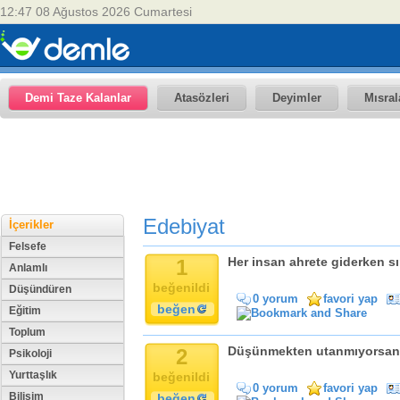
12:47 08 Ağustos 2026 Cumartesi
Demi Taze Kalanlar
Atasözleri
Deyimler
Mısral
Edebiyat
İçerikler
Felsefe
1
Her insan ahrete giderken sır
Anlamlı
beğenildi
Düşündüren
0 yorum
favori yap
beğen
Eğitim
Toplum
2
Düşünmekten utanmıyorsan,
Psikoloji
Yurttaşlık
beğenildi
0 yorum
favori yap
Bilişim
beğen