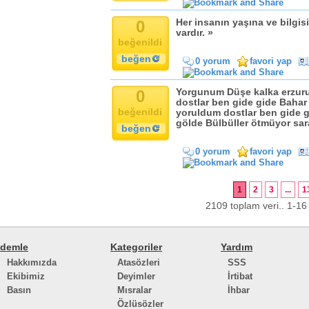
0
Her insanın yaşına ve bilgis
vardır. »
beğenildi
beğen
0 yorum
favori yap
0
Yorgunum Düşe kalka erzu
dostlar ben gide gide Baha
beğenildi
yoruldum dostlar ben gide 
gölde Bülbüller ötmüyor sar
beğen
0 yorum
favori yap
1
2
3
...
1
2109 toplam veri.. 1-16 
demle
Kategoriler
Yardım
Hakkımızda
Atasözleri
SSS
Ekibimiz
Deyimler
İrtibat
Basın
Mısralar
İhbar
Özlüsözler